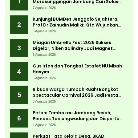
1
Morosunggingan Jombang Cari Solusi
Lewat Kajian Akademik
7 Agustus 2026
Kunjungi BUMDes Jenggolo Sejahtera,
2
Prof Dr Zainudin Maliki: Kita Wujudkan
Kemandirian Ekonomi dengan Potensi
6 Agustus 2026
Desa
Miagan Umbrella Fest 2026 Sukses
3
Digelar, Niken Salindry Jadi Magnet
Ribuan Pengunjung
6 Agustus 2026
Gus Irfan dan Tongkat Estafet NU Mbah
4
Hasyim
5 Agustus 2026
Ribuan Warga Tumpah Ruah! Bongkot
5
Spectacular Carnival 2026 Jadi Pesta
Kemerdekaan Terbesar di Peterongan
5 Agustus 2026
Petani Tembakau Jombang Resah,
6
Pemdes Tanjungwadung dan Disperta
Bergerak Cepat
4 Agustus 2026
Perkuat Tata Kelola Desa, BKAD