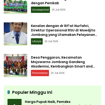
dengan Pemkab
Uncategorized
26 Juli 2026
Kenalan dengan dr Rif’at Nurfahri,
Direktur Operasional RSU dr Moedjito
Jombang yang Utamakan Pelayanan
Ilmiah
Lifestyle
26 Juli 2026
Desa Penggaron, Kecamatan
Mojowarno Jombang Gandeng
Akademisi, Kembangkan Smart and
Sustainable Village, Ini Tujuannya
Pemerintahan
25 Juli 2026
Populer Minggu Ini
Harga Pupuk Naik, Pemdes