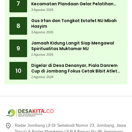
7
Kecamatan Plandaan Gelar Pelatihan
Aparatur Pemdes
3 Agustus 2026
Gus Irfan dan Tongkat Estafet NU Mbah
8
Hasyim
3 Agustus 2026
Jamaah Kidung Langit Siap Mengawal
9
Spiritualitas Muktamar NU
2 Agustus 2026
Digelar di Desa Denanyar, Piala Danrem
10
Cup di Jombang Fokus Cetak Bibit Atlet
Menembak Berprestasi
2 Agustus 2026
Radar Jombang (Jl Dr Setiabudi Nomor 23, Jombang, Jawa
Timur) & Radar Mojokerto (Jl R A Basuni No 96 Jampirogo