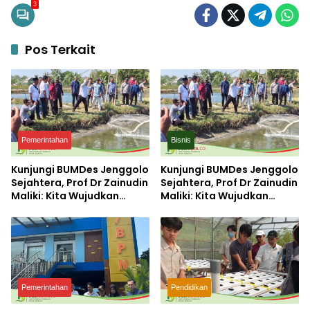
3
Pos Terkait
Pemerintahan
Bisnis
Kunjungi BUMDes Jenggolo
Kunjungi BUMDes Jenggolo
Sejahtera, Prof Dr Zainudin
Sejahtera, Prof Dr Zainudin
Maliki: Kita Wujudkan
Maliki: Kita Wujudkan
Kemandirian Ekonomi
Kemandirian Ekonomi
dengan Potensi Desa
dengan Potensi Desa
Pemerintahan
Pendidikan