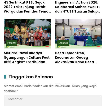
43 Sertifikat PTSL Sejak
Engineers in Action 2026:
2022 Tak Kunjung Terbit,
Kolaborasi Mahasiswa ITS
Warga dan Pemdes Temon
dan NTUST Taiwan Sulap
Luruk Kantor BPN
Desa Kemiri Menjadi
Mojokerto
Laboratorium Inovasi
Berkelanjutan
Potensi
Lifestyle
Meriah! Pawai Budaya
Desa Kemantren,
Ngampungan Culture Fest
Kecamatan Gedeg
#26 Angkat Tradisi dan
Alokasikan Dana Desa
Potensi Desa
untuk Tanggulangi
Stunting
Tinggalkan Balasan
Alamat email Anda tidak akan dipublikasikan.
Ruas yang wajib
ditandai
*