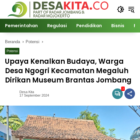
Langsung
ke
konten
Pemerintahan
Regulasi
Pendidikan
Bisnis
Po
Beranda
Potensi
Potensi
Upaya Kenalkan Budaya, Warga
Desa Ngogri Kecamatan Megaluh
Dirikan Museum Brantas Jombang
3
Desa Kita
17 September 2024