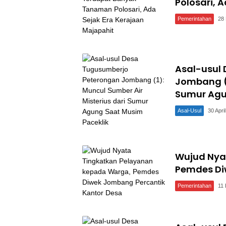
Polosari, 
Pemerintahan
28
Asal-usul
Jombang (1
Sumur Agu
Asal-Usul
30 Apri
Wujud Nya
Pemdes Di
Pemerintahan
11