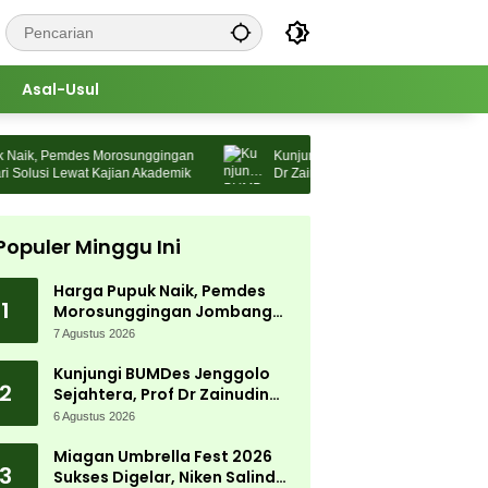
Asal-Usul
k, Pemdes Morosunggingan
Kunjungi BUMDes Jenggolo Sejahtera, Pr
usi Lewat Kajian Akademik
Dr Zainudin Maliki: Kita Wujudkan
Kemandirian Ekonomi dengan Potensi D
Populer Minggu Ini
Harga Pupuk Naik, Pemdes
1
Morosunggingan Jombang
Cari Solusi Lewat Kajian
7 Agustus 2026
Akademik
Kunjungi BUMDes Jenggolo
2
Sejahtera, Prof Dr Zainudin
Maliki: Kita Wujudkan
6 Agustus 2026
Kemandirian Ekonomi dengan
Potensi Desa
Miagan Umbrella Fest 2026
3
Sukses Digelar, Niken Salindry