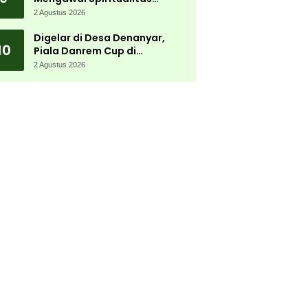
Muktamar NU
2 Agustus 2026
Digelar di Desa Denanyar,
10
Piala Danrem Cup di
Jombang Fokus Cetak Bibit
2 Agustus 2026
Atlet Menembak Berprestasi