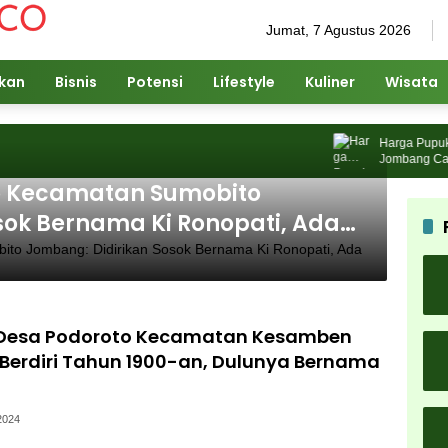
Jumat, 7 Agustus 2026
ikan
Bisnis
Potensi
Lifestyle
Kuliner
Wisata
Harga Pupuk Nai
Jombang Cari Sol
ro Kecamatan Sumobito
sok Bernama Ki Ronopati, Ada
 Desa Podoroto Kecamatan Kesamben
Berdiri Tahun 1900-an, Dulunya Bernama
2024