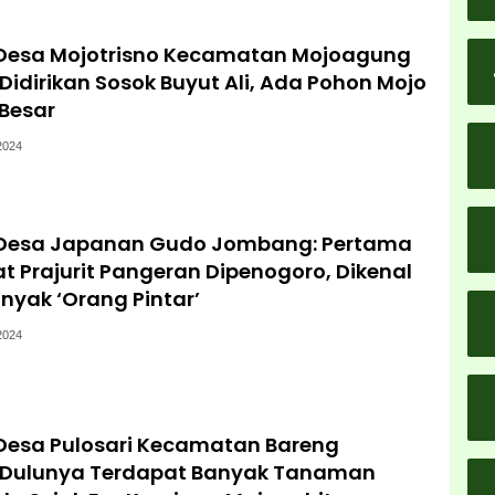
 Desa Mojotrisno Kecamatan Mojoagung
idirikan Sosok Buyut Ali, Ada Pohon Mojo
Besar
2024
 Desa Japanan Gudo Jombang: Pertama
at Prajurit Pangeran Dipenogoro, Dikenal
yak ‘Orang Pintar’
2024
 Desa Pulosari Kecamatan Bareng
Dulunya Terdapat Banyak Tanaman