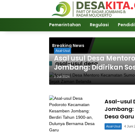
Langsung
ke
konten
Pemerintahan
Regulasi
Pendid
Breaking News
Asal-Usul
Asal usul Desa Mento
asal-usul desa
Jombang: Didirikan So
Sejak Zaman Belanda
1 Juli 2024
Asal-usul
Jombang: 
Desa Garu
Asal-Usul
4 Juni 