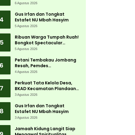
Jadi Magnet Ribuan
6 Agustus 2026
Pengunjung
Gus Irfan dan Tongkat
4
Estafet NU Mbah Hasyim
5 Agustus 2026
Ribuan Warga Tumpah Ruah!
5
Bongkot Spectacular
Carnival 2026 Jadi Pesta
5 Agustus 2026
Kemerdekaan Terbesar di
Peterongan
Petani Tembakau Jombang
6
Resah, Pemdes
Tanjungwadung dan Disperta
4 Agustus 2026
Bergerak Cepat
Perkuat Tata Kelola Desa,
7
BKAD Kecamatan Plandaan
Gelar Pelatihan Aparatur
3 Agustus 2026
Pemdes
Gus Irfan dan Tongkat
8
Estafet NU Mbah Hasyim
3 Agustus 2026
Jamaah Kidung Langit Siap
9
Mengawal Spiritualitas