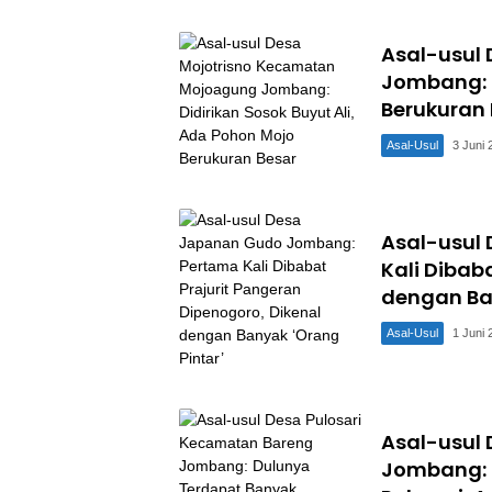
Asal-usul
Jombang: D
Berukuran 
Asal-Usul
3 Juni 
Asal-usul
Kali Dibab
dengan Ban
Asal-Usul
1 Juni 
Asal-usul
Jombang: 