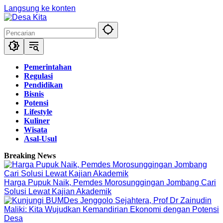
Langsung ke konten
Pemerintahan
Regulasi
Pendidikan
Bisnis
Potensi
Lifestyle
Kuliner
Wisata
Asal-Usul
Breaking News
Harga Pupuk Naik, Pemdes Morosunggingan Jombang Cari
Solusi Lewat Kajian Akademik