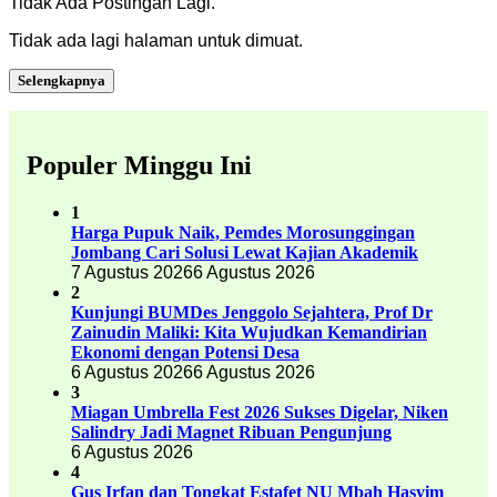
Tidak Ada Postingan Lagi.
Tidak ada lagi halaman untuk dimuat.
Selengkapnya
Populer Minggu Ini
1
Harga Pupuk Naik, Pemdes Morosunggingan
Jombang Cari Solusi Lewat Kajian Akademik
7 Agustus 2026
6 Agustus 2026
2
Kunjungi BUMDes Jenggolo Sejahtera, Prof Dr
Zainudin Maliki: Kita Wujudkan Kemandirian
Ekonomi dengan Potensi Desa
6 Agustus 2026
6 Agustus 2026
3
Miagan Umbrella Fest 2026 Sukses Digelar, Niken
Salindry Jadi Magnet Ribuan Pengunjung
6 Agustus 2026
4
Gus Irfan dan Tongkat Estafet NU Mbah Hasyim