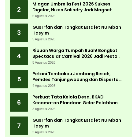
Miagan Umbrella Fest 2026 Sukses
2
Digelar, Niken Salindry Jadi Magnet
Ribuan Pengunjung
6 Agustus 2026
Gus Irfan dan Tongkat Estafet NU Mbah
3
Hasyim
5 Agustus 2026
Ribuan Warga Tumpah Ruah! Bongkot
4
Spectacular Carnival 2026 Jadi Pesta
Kemerdekaan Terbesar di Peterongan
5 Agustus 2026
Petani Tembakau Jombang Resah,
5
Pemdes Tanjungwadung dan Disperta
Bergerak Cepat
4 Agustus 2026
Perkuat Tata Kelola Desa, BKAD
6
Kecamatan Plandaan Gelar Pelatihan
Aparatur Pemdes
3 Agustus 2026
Gus Irfan dan Tongkat Estafet NU Mbah
7
Hasyim
3 Agustus 2026