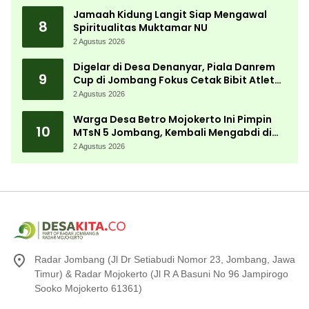
Jamaah Kidung Langit Siap Mengawal
8
Spiritualitas Muktamar NU
2 Agustus 2026
Digelar di Desa Denanyar, Piala Danrem
9
Cup di Jombang Fokus Cetak Bibit Atlet
Menembak Berprestasi
2 Agustus 2026
Warga Desa Betro Mojokerto Ini Pimpin
10
MTsN 5 Jombang, Kembali Mengabdi di
Almamater
2 Agustus 2026
Radar Jombang (Jl Dr Setiabudi Nomor 23, Jombang, Jawa
Timur) & Radar Mojokerto (Jl R A Basuni No 96 Jampirogo
Sooko Mojokerto 61361)