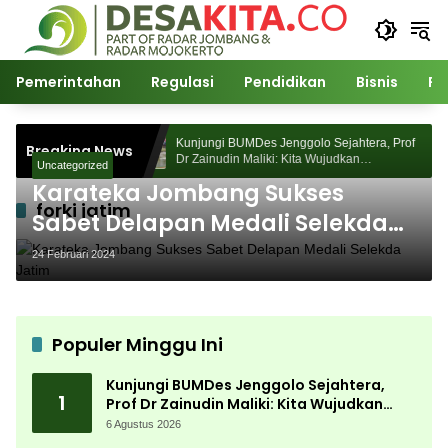
Langsung
ke
konten
Pemerintahan
Regulasi
Pendidikan
Bisnis
Po
ejahtera, Prof
Kunjungi BUMDes Jenggolo Sejahtera, Prof
Breaking News
udkan
Dr Zainudin Maliki: Kita Wujudkan
Uncategorized
n Potensi Desa
Kemandirian Ekonomi dengan Potensi Desa
Karateka Jombang Sukses
forki jatim
Sabet Delapan Medali Selekda
Jatim
24 Februari 2024
Populer Minggu Ini
Kunjungi BUMDes Jenggolo Sejahtera,
1
Prof Dr Zainudin Maliki: Kita Wujudkan
Kemandirian Ekonomi dengan Potensi
6 Agustus 2026
Desa