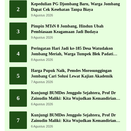
Kepedulian PG Djombang Baru, Warga Jombang
2
Dapat Cek Kesehatan Tanpa Biaya
9 Agustus 2026
Pimpin MTsN 8 Jombang, Hindun Ubah
3
Pembiasaan Keagamaan Jadi Budaya
9 Agustus 2026
Peringatan Hari Jadi ke-185 Desa Watudakon
4
Jombang Meriah, Warga Tumpek Blek Padati
Karnaval Budaya
8 Agustus 2026
Harga Pupuk Naik, Pemdes Morosunggingan
5
Jombang Cari Solusi Lewat Kajian Akademik
7 Agustus 2026
Kunjungi BUMDes Jenggolo Sejahtera, Prof Dr
6
Zainudin Maliki: Kita Wujudkan Kemandirian
Ekonomi dengan Potensi Desa
6 Agustus 2026
Kunjungi BUMDes Jenggolo Sejahtera, Prof Dr
7
Zainudin Maliki: Kita Wujudkan Kemandirian
Ekonomi dengan Potensi Desa
6 Agustus 2026