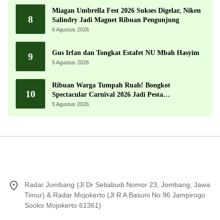
Miagan Umbrella Fest 2026 Sukses Digelar, Niken
8
Salindry Jadi Magnet Ribuan Pengunjung
6 Agustus 2026
Gus Irfan dan Tongkat Estafet NU Mbah Hasyim
9
5 Agustus 2026
Ribuan Warga Tumpah Ruah! Bongkot
10
Spectacular Carnival 2026 Jadi Pesta
Kemerdekaan Terbesar di Peterongan
5 Agustus 2026
Radar Jombang (Jl Dr Setiabudi Nomor 23, Jombang, Jawa
Timur) & Radar Mojokerto (Jl R A Basuni No 96 Jampirogo
Sooko Mojokerto 61361)