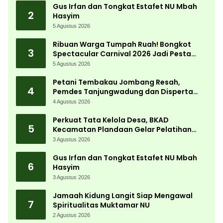
Gus Irfan dan Tongkat Estafet NU Mbah
2
Hasyim
5 Agustus 2026
Ribuan Warga Tumpah Ruah! Bongkot
3
Spectacular Carnival 2026 Jadi Pesta
Kemerdekaan Terbesar di Peterongan
5 Agustus 2026
Petani Tembakau Jombang Resah,
4
Pemdes Tanjungwadung dan Disperta
Bergerak Cepat
4 Agustus 2026
Perkuat Tata Kelola Desa, BKAD
5
Kecamatan Plandaan Gelar Pelatihan
Aparatur Pemdes
3 Agustus 2026
Gus Irfan dan Tongkat Estafet NU Mbah
6
Hasyim
3 Agustus 2026
Jamaah Kidung Langit Siap Mengawal
7
Spiritualitas Muktamar NU
2 Agustus 2026