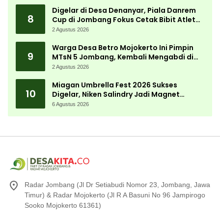
Digelar di Desa Denanyar, Piala Danrem
8
Cup di Jombang Fokus Cetak Bibit Atlet
Menembak Berprestasi
2 Agustus 2026
Warga Desa Betro Mojokerto Ini Pimpin
9
MTsN 5 Jombang, Kembali Mengabdi di
Almamater
2 Agustus 2026
Miagan Umbrella Fest 2026 Sukses
10
Digelar, Niken Salindry Jadi Magnet
Ribuan Pengunjung
6 Agustus 2026
Radar Jombang (Jl Dr Setiabudi Nomor 23, Jombang, Jawa
Timur) & Radar Mojokerto (Jl R A Basuni No 96 Jampirogo
Sooko Mojokerto 61361)