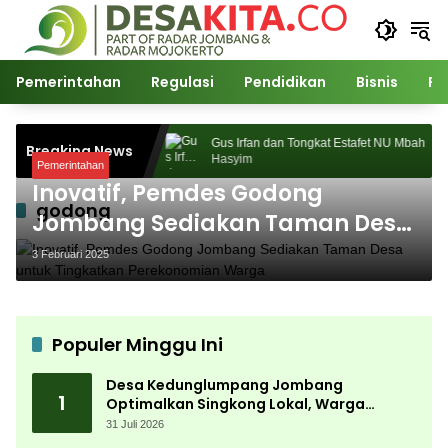
Langsung
ke
konten
Pemerintahan
Regulasi
Pendidikan
Bisnis
Po
2026 Sukses Digelar,
Gus Irfan dan Tongkat Estafet NU Mbah
Breaking News
agnet Ribuan
Hasyim
Pemerintahan
Inovatif, Pemdes Godong
godong
Jombang Sediakan Taman Desa
untuk Tingkatkan Perekonomian
3 Februari 2025
Warga
Populer Minggu Ini
Desa Kedunglumpang Jombang
1
Optimalkan Singkong Lokal, Warga
Diajari Produksi Tepung Mocaf
31 Juli 2026