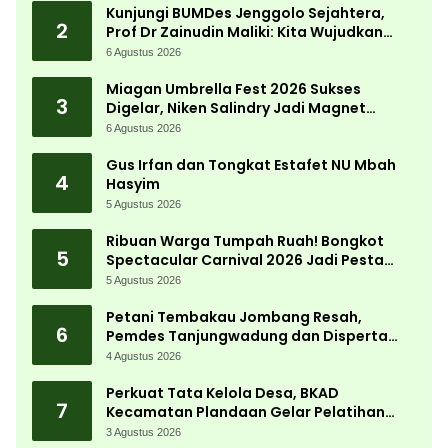
Kunjungi BUMDes Jenggolo Sejahtera,
2
Prof Dr Zainudin Maliki: Kita Wujudkan
Kemandirian Ekonomi dengan Potensi
6 Agustus 2026
Desa
Miagan Umbrella Fest 2026 Sukses
3
Digelar, Niken Salindry Jadi Magnet
Ribuan Pengunjung
6 Agustus 2026
Gus Irfan dan Tongkat Estafet NU Mbah
4
Hasyim
5 Agustus 2026
Ribuan Warga Tumpah Ruah! Bongkot
5
Spectacular Carnival 2026 Jadi Pesta
Kemerdekaan Terbesar di Peterongan
5 Agustus 2026
Petani Tembakau Jombang Resah,
6
Pemdes Tanjungwadung dan Disperta
Bergerak Cepat
4 Agustus 2026
Perkuat Tata Kelola Desa, BKAD
7
Kecamatan Plandaan Gelar Pelatihan
Aparatur Pemdes
3 Agustus 2026