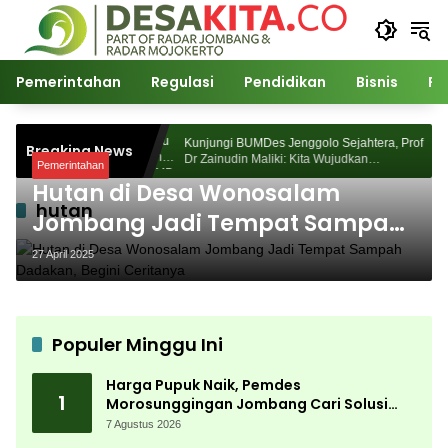
Langsung
ke
konten
Pemerintahan
Regulasi
Pendidikan
Bisnis
Po
 Morosunggingan
Kunjungi BUMDes Jenggolo Sejahtera, Prof
Breaking News
 Kajian Akademik
Dr Zainudin Maliki: Kita Wujudkan
Pemerintahan
Kemandirian Ekonomi dengan Potensi Desa
Hutan di Desa Wonosalam
hutan
Jombang Jadi Tempat Sampah
Dadakan, Begini Ceritanya
27 April 2025
Populer Minggu Ini
Harga Pupuk Naik, Pemdes
1
Morosunggingan Jombang Cari Solusi
Lewat Kajian Akademik
7 Agustus 2026