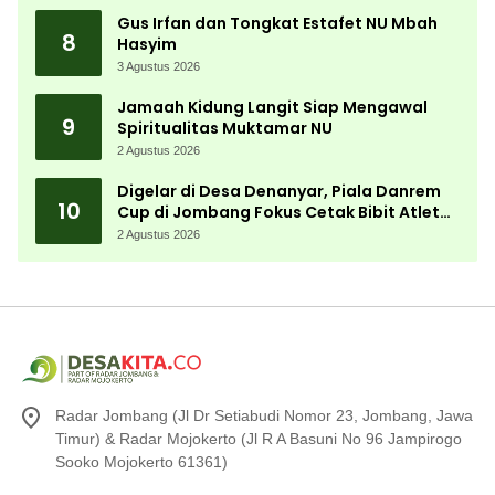
Gus Irfan dan Tongkat Estafet NU Mbah
8
Hasyim
3 Agustus 2026
Jamaah Kidung Langit Siap Mengawal
9
Spiritualitas Muktamar NU
2 Agustus 2026
Digelar di Desa Denanyar, Piala Danrem
10
Cup di Jombang Fokus Cetak Bibit Atlet
Menembak Berprestasi
2 Agustus 2026
Radar Jombang (Jl Dr Setiabudi Nomor 23, Jombang, Jawa
Timur) & Radar Mojokerto (Jl R A Basuni No 96 Jampirogo
Sooko Mojokerto 61361)