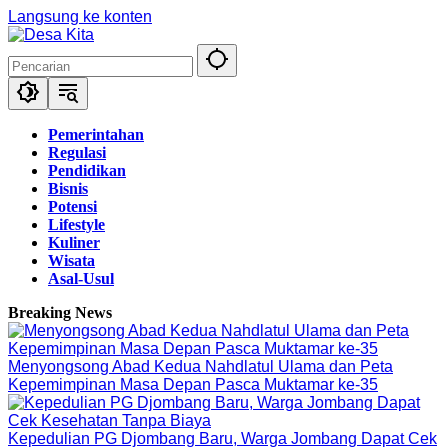
Langsung ke konten
Pemerintahan
Regulasi
Pendidikan
Bisnis
Potensi
Lifestyle
Kuliner
Wisata
Asal-Usul
Breaking News
Menyongsong Abad Kedua Nahdlatul Ulama dan Peta
Kepemimpinan Masa Depan Pasca Muktamar ke-35
Kepedulian PG Djombang Baru, Warga Jombang Dapat Cek