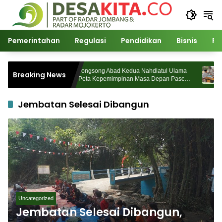
Langsung
ke
konten
Pemerintahan
Regulasi
Pendidikan
Bisnis
Po
s
Menyongsong Abad Kedua Nahdlatul Ulama
Kep
Breaking News
rgerak
dan Peta Kepemimpinan Masa Depan Pasca
Jom
Muktamar ke-35
Jembatan Selesai Dibangun
Uncategorized
Jembatan Selesai Dibangun,