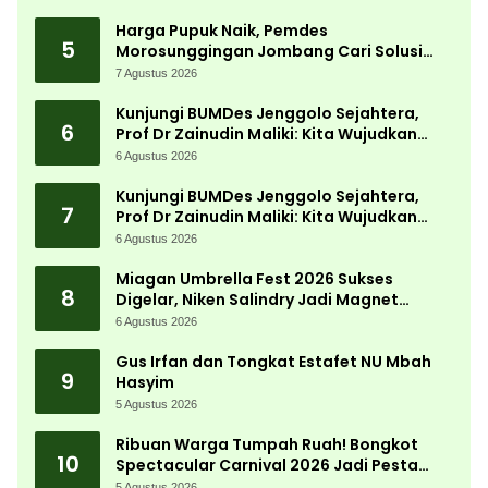
Harga Pupuk Naik, Pemdes
5
Morosunggingan Jombang Cari Solusi
Lewat Kajian Akademik
7 Agustus 2026
Kunjungi BUMDes Jenggolo Sejahtera,
6
Prof Dr Zainudin Maliki: Kita Wujudkan
Kemandirian Ekonomi dengan Potensi
6 Agustus 2026
Desa
Kunjungi BUMDes Jenggolo Sejahtera,
7
Prof Dr Zainudin Maliki: Kita Wujudkan
Kemandirian Ekonomi dengan Potensi
6 Agustus 2026
Desa
Miagan Umbrella Fest 2026 Sukses
8
Digelar, Niken Salindry Jadi Magnet
Ribuan Pengunjung
6 Agustus 2026
Gus Irfan dan Tongkat Estafet NU Mbah
9
Hasyim
5 Agustus 2026
Ribuan Warga Tumpah Ruah! Bongkot
10
Spectacular Carnival 2026 Jadi Pesta
Kemerdekaan Terbesar di Peterongan
5 Agustus 2026