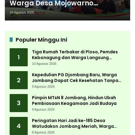
Warga Desa Mojowarno
Kecamatan Mojowarno
16 Agustus 2025
Jombang Gelar Tasyakuran
Populer Minggu Ini
Tiga Rumah Terbakar di Ploso, Pemdes
1
Kebonagung dan Warga Langsung
Bergerak Bantu Korban
10 Agustus 2026
Kepedulian PG Djombang Baru, Warga
2
Jombang Dapat Cek Kesehatan Tanpa
Biaya
9 Agustus 2026
Pimpin MTsN 8 Jombang, Hindun Ubah
3
Pembiasaan Keagamaan Jadi Budaya
9 Agustus 2026
Peringatan Hari Jadi ke-185 Desa
4
Watudakon Jombang Meriah, Warga
Tumpek Blek Padati Karnaval Budaya
8 Agustus 2026