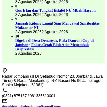
3 Agustus 2026
2 Agustus 2026
8
Gus Irfan dan Tongkat Estafet NU Mbah Hasyim
3 Agustus 2026
2 Agustus 2026
9
Jamaah Kidung Langit Siap Mengawal Spiritualitas
Muktamar NU
2 Agustus 2026
2 Agustus 2026
10
Digelar di Desa Denanyar, Piala Danrem Cup di
Jombang Fokus Cetak Bibit Atlet Menembak
Berprestasi
2 Agustus 2026
Radar Jombang (Jl Dr Setiabudi Nomor 23, Jombang, Jawa
Timur) & Radar Mojokerto (Jl R A Basuni No 96 Jampirogo
Sooko Mojokerto 61361)
(0321) 875137 / 081336610001
desakitaradarjombang@gmail.com