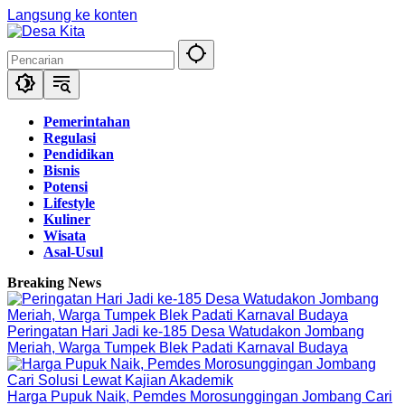
Langsung ke konten
Pemerintahan
Regulasi
Pendidikan
Bisnis
Potensi
Lifestyle
Kuliner
Wisata
Asal-Usul
Breaking News
Peringatan Hari Jadi ke-185 Desa Watudakon Jombang
Meriah, Warga Tumpek Blek Padati Karnaval Budaya
Harga Pupuk Naik, Pemdes Morosunggingan Jombang Cari