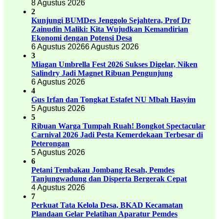
8 Agustus 2026
2
Kunjungi BUMDes Jenggolo Sejahtera, Prof Dr
Zainudin Maliki: Kita Wujudkan Kemandirian
Ekonomi dengan Potensi Desa
6 Agustus 2026
6 Agustus 2026
3
Miagan Umbrella Fest 2026 Sukses Digelar, Niken
Salindry Jadi Magnet Ribuan Pengunjung
6 Agustus 2026
4
Gus Irfan dan Tongkat Estafet NU Mbah Hasyim
5 Agustus 2026
5
Ribuan Warga Tumpah Ruah! Bongkot Spectacular
Carnival 2026 Jadi Pesta Kemerdekaan Terbesar di
Peterongan
5 Agustus 2026
6
Petani Tembakau Jombang Resah, Pemdes
Tanjungwadung dan Disperta Bergerak Cepat
4 Agustus 2026
7
Perkuat Tata Kelola Desa, BKAD Kecamatan
Plandaan Gelar Pelatihan Aparatur Pemdes