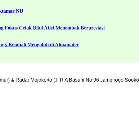
uktamar NU
g Fokus Cetak Bibit Atlet Menembak Berprestasi
ang, Kembali Mengabdi di Almamater
mur) & Radar Mojokerto (Jl R A Basuni No 96 Jampirogo Sooko