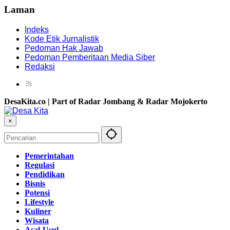
Laman
Indeks
Kode Etik Jurnalistik
Pedoman Hak Jawab
Pedoman Pemberitaan Media Siber
Redaksi
DesaKita.co | Part of Radar Jombang & Radar Mojokerto
×
Pemerintahan
Regulasi
Pendidikan
Bisnis
Potensi
Lifestyle
Kuliner
Wisata
Asal-Usul