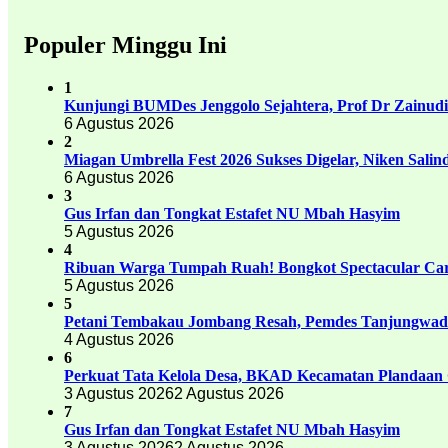
Populer Minggu Ini
1
Kunjungi BUMDes Jenggolo Sejahtera, Prof Dr Zainud
6 Agustus 2026
2
Miagan Umbrella Fest 2026 Sukses Digelar, Niken Sali
6 Agustus 2026
3
Gus Irfan dan Tongkat Estafet NU Mbah Hasyim
5 Agustus 2026
4
Ribuan Warga Tumpah Ruah! Bongkot Spectacular Carn
5 Agustus 2026
5
Petani Tembakau Jombang Resah, Pemdes Tanjungwadu
4 Agustus 2026
6
Perkuat Tata Kelola Desa, BKAD Kecamatan Plandaan 
3 Agustus 2026
2 Agustus 2026
7
Gus Irfan dan Tongkat Estafet NU Mbah Hasyim
3 Agustus 2026
2 Agustus 2026