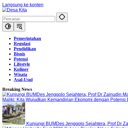
Langsung ke konten
Pemerintahan
Regulasi
Pendidikan
Bisnis
Potensi
Lifestyle
Kuliner
Wisata
Asal-Usul
Breaking News
Maliki: Kita Wujudkan Kemandirian Ekonomi dengan Potensi
Kunjungi BUMDes Jenggolo Sejahtera, Prof Dr Za