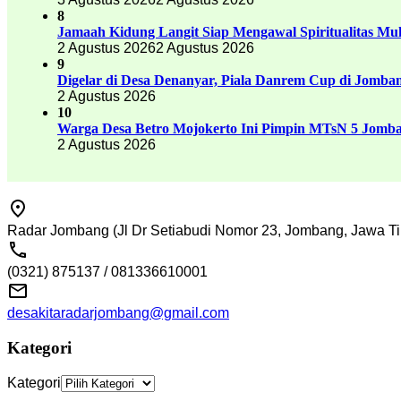
8
Jamaah Kidung Langit Siap Mengawal Spiritualitas M
2 Agustus 2026
2 Agustus 2026
9
Digelar di Desa Denanyar, Piala Danrem Cup di Jomban
2 Agustus 2026
10
Warga Desa Betro Mojokerto Ini Pimpin MTsN 5 Jomb
2 Agustus 2026
Radar Jombang (Jl Dr Setiabudi Nomor 23, Jombang, Jawa Ti
(0321) 875137 / 081336610001
desakitaradarjombang@gmail.com
Kategori
Kategori