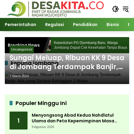
Langsung
ke
konten
Pemerintahan
Regulasi
Pendidikan
Bisnis
Po
ahdlatul Ulama
Kepedulian PG Djombang Baru, Warga
Breaking News
sa Depan Pasca
Jombang Dapat Cek Kesehatan Tanpa Biaya
Uncategorized
Sungai Meluap, Ribuan KK 9 Desa
kepung jombang
di Jombang Terdampak Banjir,
Ada yang Sampai Ketinggian 2
7 Maret 2024
Meter
Populer Minggu Ini
Menyongsong Abad Kedua Nahdlatul
1
Ulama dan Peta Kepemimpinan Masa
Depan Pasca Muktamar ke-35
9 Agustus 2026