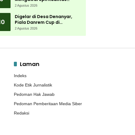
Muktamar NU
2 Agustus 2026
Digelar di Desa Denanyar,
10
Piala Danrem Cup di
Jombang Fokus Cetak Bibit
2 Agustus 2026
Atlet Menembak Berprestasi
Laman
Indeks
Kode Etik Jurnalistik
Pedoman Hak Jawab
Pedoman Pemberitaan Media Siber
Redaksi