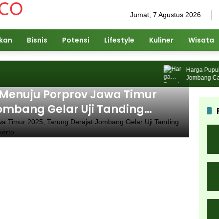
Jumat, 7 Agustus 2026
ikan
Bisnis
Potensi
Lifestyle
Kuliner
Wisata
Harga Pupuk Na
Jombang Cari So
Menuju Porprov Jawa Timur
Jombang Gelar Uji Tanding
 dan Kabupaten Mojokerto