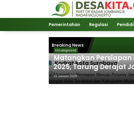
Langsung
ke
konten
Pemerintahan
Regulasi
Pendid
Breaking News
Uncategorized
Matangkan Persiapan 
Kodrat Kota Surabaya
2025, Tarung Derajat 
dengan Kota Surabaya
15 Januari 2024