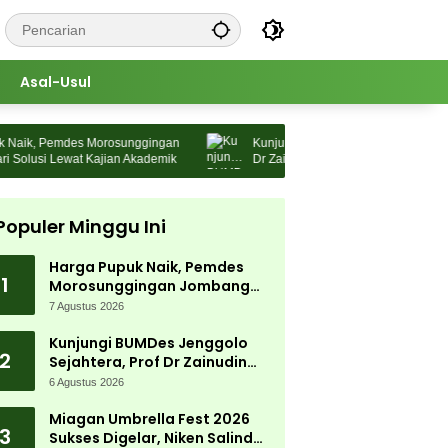
Asal-Usul
ik, Pemdes Morosunggingan
Kunjungi BUMDes Jenggolo Sejahtera, P
lusi Lewat Kajian Akademik
Dr Zainudin Maliki: Kita Wujudkan
Kemandirian Ekonomi dengan Potensi 
Populer Minggu Ini
Harga Pupuk Naik, Pemdes
1
Morosunggingan Jombang
Cari Solusi Lewat Kajian
7 Agustus 2026
Akademik
Kunjungi BUMDes Jenggolo
2
Sejahtera, Prof Dr Zainudin
Maliki: Kita Wujudkan
6 Agustus 2026
Kemandirian Ekonomi dengan
Potensi Desa
Miagan Umbrella Fest 2026
3
Sukses Digelar, Niken Salindry