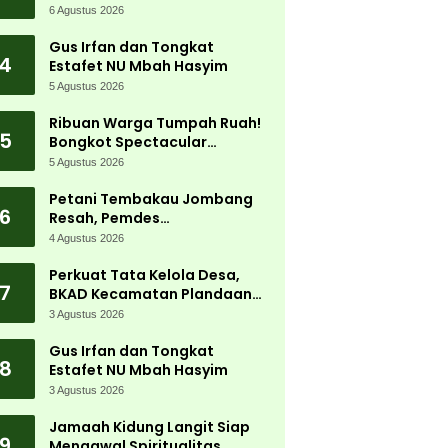
Jadi Magnet Ribuan
6 Agustus 2026
Pengunjung
Gus Irfan dan Tongkat
4
Estafet NU Mbah Hasyim
5 Agustus 2026
Ribuan Warga Tumpah Ruah!
5
Bongkot Spectacular
Carnival 2026 Jadi Pesta
5 Agustus 2026
Kemerdekaan Terbesar di
Peterongan
Petani Tembakau Jombang
6
Resah, Pemdes
Tanjungwadung dan Disperta
4 Agustus 2026
Bergerak Cepat
Perkuat Tata Kelola Desa,
7
BKAD Kecamatan Plandaan
Gelar Pelatihan Aparatur
3 Agustus 2026
Pemdes
Gus Irfan dan Tongkat
8
Estafet NU Mbah Hasyim
3 Agustus 2026
Jamaah Kidung Langit Siap
9
Mengawal Spiritualitas