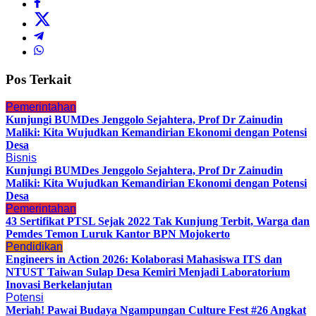
Pos Terkait
Pemerintahan
Kunjungi BUMDes Jenggolo Sejahtera, Prof Dr Zainudin
Maliki: Kita Wujudkan Kemandirian Ekonomi dengan Potensi
Desa
Bisnis
Kunjungi BUMDes Jenggolo Sejahtera, Prof Dr Zainudin
Maliki: Kita Wujudkan Kemandirian Ekonomi dengan Potensi
Desa
Pemerintahan
43 Sertifikat PTSL Sejak 2022 Tak Kunjung Terbit, Warga dan
Pemdes Temon Luruk Kantor BPN Mojokerto
Pendidikan
Engineers in Action 2026: Kolaborasi Mahasiswa ITS dan
NTUST Taiwan Sulap Desa Kemiri Menjadi Laboratorium
Inovasi Berkelanjutan
Potensi
Meriah! Pawai Budaya Ngampungan Culture Fest #26 Angkat