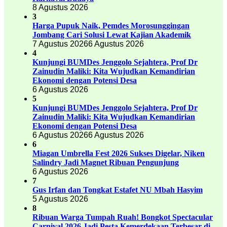
8 Agustus 2026
3
Harga Pupuk Naik, Pemdes Morosunggingan
Jombang Cari Solusi Lewat Kajian Akademik
7 Agustus 2026
6 Agustus 2026
4
Kunjungi BUMDes Jenggolo Sejahtera, Prof Dr
Zainudin Maliki: Kita Wujudkan Kemandirian
Ekonomi dengan Potensi Desa
6 Agustus 2026
5
Kunjungi BUMDes Jenggolo Sejahtera, Prof Dr
Zainudin Maliki: Kita Wujudkan Kemandirian
Ekonomi dengan Potensi Desa
6 Agustus 2026
6 Agustus 2026
6
Miagan Umbrella Fest 2026 Sukses Digelar, Niken
Salindry Jadi Magnet Ribuan Pengunjung
6 Agustus 2026
7
Gus Irfan dan Tongkat Estafet NU Mbah Hasyim
5 Agustus 2026
8
Ribuan Warga Tumpah Ruah! Bongkot Spectacular
Carnival 2026 Jadi Pesta Kemerdekaan Terbesar di