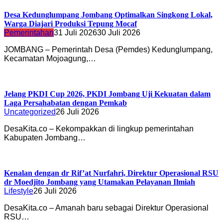
Desa Kedunglumpang Jombang Optimalkan Singkong Lokal,
Warga Diajari Produksi Tepung Mocaf
Pemerintahan
31 Juli 2026
30 Juli 2026
JOMBANG – Pemerintah Desa (Pemdes) Kedunglumpang,
Kecamatan Mojoagung,…
Jelang PKDI Cup 2026, PKDI Jombang Uji Kekuatan dalam
Laga Persahabatan dengan Pemkab
Uncategorized
26 Juli 2026
DesaKita.co – Kekompakkan di lingkup pemerintahan
Kabupaten Jombang…
Kenalan dengan dr Rif’at Nurfahri, Direktur Operasional RSU
dr Moedjito Jombang yang Utamakan Pelayanan Ilmiah
Lifestyle
26 Juli 2026
DesaKita.co – Amanah baru sebagai Direktur Operasional
RSU…