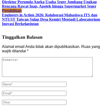
Direktur Perumda Aneka Usaha Seger Jombang Ungkap
Rencana Rawat Inap, Apotek hingga Supermarket Seger
Pendidikan
Engineers in Action 2026: Kolaborasi Mahasiswa ITS dan
NTUST Taiwan Sulap Desa Kemiri Menjadi Laboratorium
Inovasi Berkelanjutan
Tinggalkan Balasan
Alamat email Anda tidak akan dipublikasikan.
Ruas yang
wajib ditandai
*