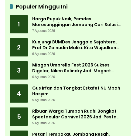
Populer Minggu Ini
Harga Pupuk Naik, Pemdes
1
Morosunggingan Jombang Cari Solusi
Lewat Kajian Akademik
7 Agustus 2026
Kunjungi BUMDes Jenggolo Sejahtera,
2
Prof Dr Zainudin Maliki: Kita Wujudkan
Kemandirian Ekonomi dengan Potensi
6 Agustus 2026
Desa
Miagan Umbrella Fest 2026 Sukses
3
Digelar, Niken Salindry Jadi Magnet
Ribuan Pengunjung
6 Agustus 2026
Gus Irfan dan Tongkat Estafet NU Mbah
4
Hasyim
5 Agustus 2026
Ribuan Warga Tumpah Ruah! Bongkot
5
Spectacular Carnival 2026 Jadi Pesta
Kemerdekaan Terbesar di Peterongan
5 Agustus 2026
Petani Tembakau Jombang Resah,