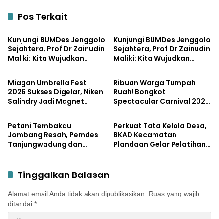
Pos Terkait
Pemerintahan
Bisnis
Kunjungi BUMDes Jenggolo
Kunjungi BUMDes Jenggolo
Sejahtera, Prof Dr Zainudin
Sejahtera, Prof Dr Zainudin
Maliki: Kita Wujudkan
Maliki: Kita Wujudkan
Pemerintahan
Pemerintahan
Kemandirian Ekonomi
Kemandirian Ekonomi
dengan Potensi Desa
dengan Potensi Desa
Miagan Umbrella Fest
Ribuan Warga Tumpah
2026 Sukses Digelar, Niken
Ruah! Bongkot
Salindry Jadi Magnet
Spectacular Carnival 2026
Pemerintahan
Pemerintahan
Ribuan Pengunjung
Jadi Pesta Kemerdekaan
Terbesar di Peterongan
Petani Tembakau
Perkuat Tata Kelola Desa,
Jombang Resah, Pemdes
BKAD Kecamatan
Tanjungwadung dan
Plandaan Gelar Pelatihan
Disperta Bergerak Cepat
Aparatur Pemdes
Tinggalkan Balasan
Alamat email Anda tidak akan dipublikasikan.
Ruas yang wajib
ditandai
*