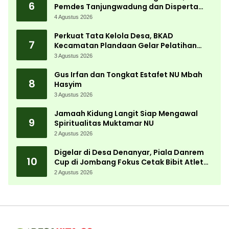
6
Pemdes Tanjungwadung dan Disperta
Bergerak Cepat
4 Agustus 2026
Perkuat Tata Kelola Desa, BKAD
7
Kecamatan Plandaan Gelar Pelatihan
Aparatur Pemdes
3 Agustus 2026
Gus Irfan dan Tongkat Estafet NU Mbah
8
Hasyim
3 Agustus 2026
Jamaah Kidung Langit Siap Mengawal
9
Spiritualitas Muktamar NU
2 Agustus 2026
Digelar di Desa Denanyar, Piala Danrem
10
Cup di Jombang Fokus Cetak Bibit Atlet
Menembak Berprestasi
2 Agustus 2026