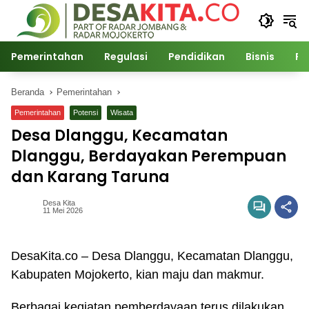
Langsung
ke
konten
Pemerintahan
Regulasi
Pendidikan
Bisnis
Po
Beranda
Pemerintahan
Pemerintahan
Potensi
Wisata
Desa Dlanggu, Kecamatan
Dlanggu, Berdayakan Perempuan
dan Karang Taruna
Desa Kita
11 Mei 2026
DesaKita.co – Desa Dlanggu, Kecamatan Dlanggu,
Kabupaten Mojokerto, kian maju dan makmur.
Berbagai kegiatan pemberdayaan terus dilakukan