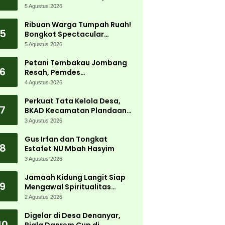
5 Agustus 2026
Ribuan Warga Tumpah Ruah!
5
Bongkot Spectacular
Carnival 2026 Jadi Pesta
5 Agustus 2026
Kemerdekaan Terbesar di
Peterongan
Petani Tembakau Jombang
6
Resah, Pemdes
Tanjungwadung dan Disperta
4 Agustus 2026
Bergerak Cepat
Perkuat Tata Kelola Desa,
7
BKAD Kecamatan Plandaan
Gelar Pelatihan Aparatur
3 Agustus 2026
Pemdes
Gus Irfan dan Tongkat
8
Estafet NU Mbah Hasyim
3 Agustus 2026
Jamaah Kidung Langit Siap
9
Mengawal Spiritualitas
Muktamar NU
2 Agustus 2026
Digelar di Desa Denanyar,
10