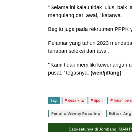
’’Selama ini kalau tidak lulus, baik 
mengulang dari awal,’’ katanya.
Begitu juga pada rekrutmen PPPK 
Pelamar yang tahun 2023 mendapatk
tahapan seleksi dari awal.
’’Kami tidak memiliki kewenangan 
pusat,’’ tegasnya.
(wen/jif/ang)
Tag:
desa kita
dpd ri
forum per
Penulis: Wenny Rosalina
Editor: Ang
Satu-satunya di Jombang! MAN P