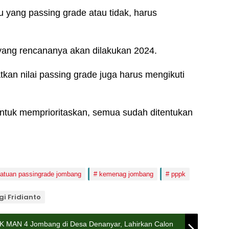
itu yang passing grade atau tidak, harus
yang rencananya akan dilakukan 2024.
an nilai passing grade juga harus mengikuti
untuk memprioritaskan, semua sudah ditentukan
satuan passingrade jombang
kemenag jombang
pppk
gi Fridianto
K MAN 4 Jombang di Desa Denanyar, Lahirkan Calon