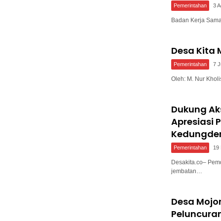
Pemerintahan
3 
Badan Kerja Sam
Desa Kita
Pemerintahan
7 J
Oleh: M. Nur Kho
Dukung Ak
Apresiasi
Kedungde
Pemerintahan
19
Desakita.co– Pem
jembatan…
Desa Mojo
Peluncura