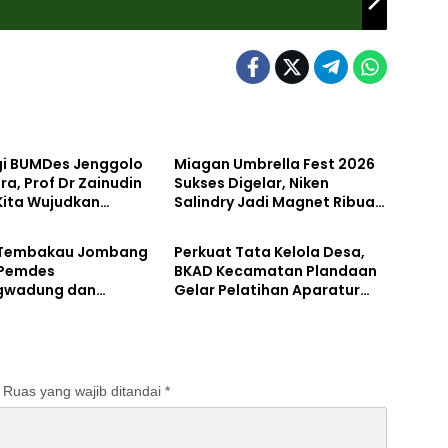
Pemerintahan
gi BUMDes Jenggolo
Miagan Umbrella Fest 2026
ra, Prof Dr Zainudin
Sukses Digelar, Niken
 Kita Wujudkan
Salindry Jadi Magnet Ribuan
tahan
Pemerintahan
irian Ekonomi
Pengunjung
 Potensi Desa
 Tembakau Jombang
Perkuat Tata Kelola Desa,
 Pemdes
BKAD Kecamatan Plandaan
gwadung dan
Gelar Pelatihan Aparatur
ta Bergerak Cepat
Pemdes
Ruas yang wajib ditandai
*