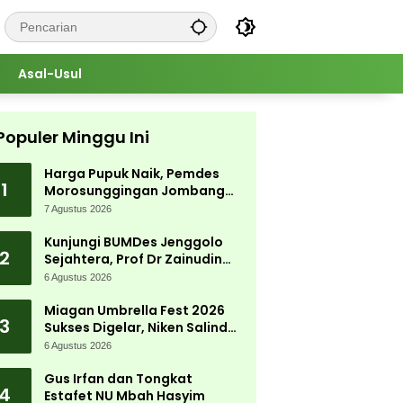
Asal-Usul
Populer Minggu Ini
Harga Pupuk Naik, Pemdes
1
Morosunggingan Jombang
Cari Solusi Lewat Kajian
7 Agustus 2026
Akademik
Kunjungi BUMDes Jenggolo
2
Sejahtera, Prof Dr Zainudin
Maliki: Kita Wujudkan
6 Agustus 2026
Kemandirian Ekonomi dengan
Potensi Desa
Miagan Umbrella Fest 2026
3
Sukses Digelar, Niken Salindry
Jadi Magnet Ribuan
6 Agustus 2026
Pengunjung
Gus Irfan dan Tongkat
4
Estafet NU Mbah Hasyim