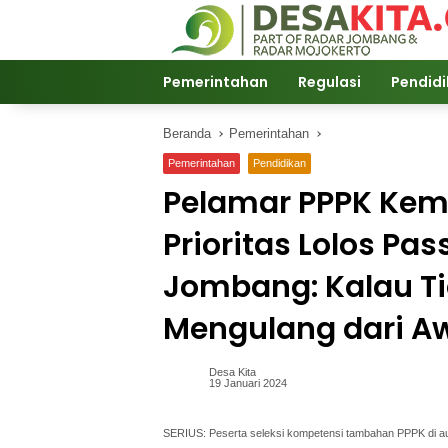
Langsung
ke
konten
Pemerintahan
Regulasi
Pendid
Beranda
Pemerintahan
Pemerintahan
Pendidikan
Pelamar PPPK Kem
Prioritas Lolos P
Jombang: Kalau Ti
Mengulang dari A
Desa Kita
19 Januari 2024
SERIUS: Peserta seleksi kompetensi tambahan PPPK di a