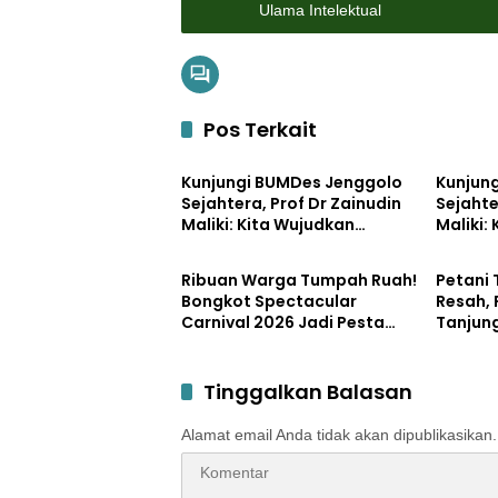
Ulama Intelektual
Pos Terkait
Pemerintahan
Bisnis
Kunjungi BUMDes Jenggolo
Kunjun
Sejahtera, Prof Dr Zainudin
Sejahte
Maliki: Kita Wujudkan
Maliki:
Pemerintahan
Pemerin
Kemandirian Ekonomi
Kemand
dengan Potensi Desa
dengan
Ribuan Warga Tumpah Ruah!
Petani
Bongkot Spectacular
Resah,
Carnival 2026 Jadi Pesta
Tanjun
Kemerdekaan Terbesar di
Disper
Peterongan
Tinggalkan Balasan
Alamat email Anda tidak akan dipublikasikan.