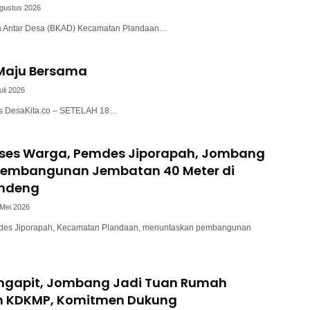
Agustus 2026
a Antar Desa (BKAD) Kecamatan Plandaan…
 Maju Bersama
uli 2026
lis DesaKita.co – SETELAH 18…
ses Warga, Pemdes Jiporapah, Jombang
 Pembangunan Jembatan 40 Meter di
ndeng
 Mei 2026
des Jiporapah, Kecamatan Plandaan, menuntaskan pembangunan
ngapit, Jombang Jadi Tuan Rumah
n KDKMP, Komitmen Dukung