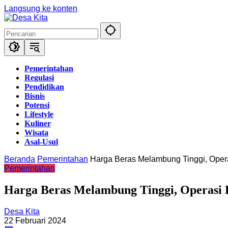
Langsung ke konten
Pemerintahan
Regulasi
Pendidikan
Bisnis
Potensi
Lifestyle
Kuliner
Wisata
Asal-Usul
Beranda
Pemerintahan
Harga Beras Melambung Tinggi, Ope
Pemerintahan
Harga Beras Melambung Tinggi, Operasi
Desa Kita
22 Februari 2024