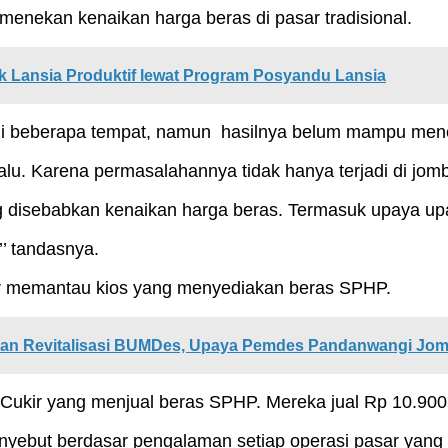
menekan kenaikan harga beras di pasar tradisional.
k Lansia Produktif lewat Program Posyandu Lansia
n di beberapa tempat, namun hasilnya belum mampu men
alu. Karena permasalahannya tidak hanya terjadi di jomb
disebabkan kenaikan harga beras. Termasuk upaya upa
’’ tandasnya.
ar memantau kios yang menyediakan beras SPHP.
dan Revitalisasi BUMDes, Upaya Pemdes Pandanwangi Jo
Cukir yang menjual beras SPHP. Mereka jual Rp 10.900, t
ebut berdasar pengalaman setiap operasi pasar yang di