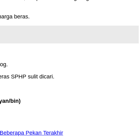
harga beras.
og.
as SPHP sulit dicari.
yan/bin)
Beberapa Pekan Terakhir