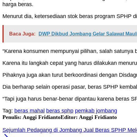
harga beras.
Menurut dia, ketersediaan stok beras program SPHP di p
Baca Juga:
DWP Dikbud Jombang Gelar Salawat Mau
“Karena konsumen mempunyai pilihan, salah satunya b
Karena itu langkah cepat yang harus dilakukan menuru
Pihaknya juga akan turut berkoordinasi dengan Disdagr
Dia berharap selain operasi pasar, beras SPHP kembali 
“Tapi juga harus benar-benar dipantau karena beras SP
Tag:
beras mahal
beras sphp
pemkab jombang
Penulis: Anggi Fridianto
Editor: Anggi Fridianto
Sejumlah Pedagang di Jombang Jual Beras SPHP Mele