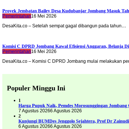
Proyek Jembatan Bailey Desa Kudubanjar Jombang Masuk Taha
Pemerintahan
16 Mei 2026
DesaKita.co – Setelah sempat gagal dibangun pada tahun…
Komisi C DPRD Jombang Kawal Efisiensi Anggaran, Belanja D
Pemerintahan
16 Mei 2026
DesaKita.co – Komisi C DPRD Jombang mulai melakukan 
Populer Minggu Ini
1
Harga Pupuk Naik, Pemdes Morosunggingan Jombang C
7 Agustus 2026
6 Agustus 2026
2
Kunjungi BUMDes Jenggolo Sejahtera, Prof Dr Zainud
6 Agustus 2026
6 Agustus 2026