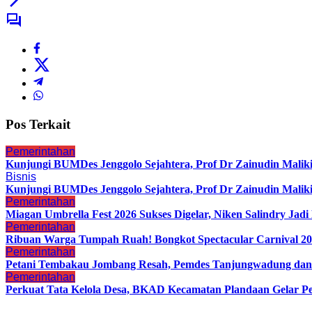
Pos Terkait
Pemerintahan
Kunjungi BUMDes Jenggolo Sejahtera, Prof Dr Zainudin Malik
Bisnis
Kunjungi BUMDes Jenggolo Sejahtera, Prof Dr Zainudin Malik
Pemerintahan
Miagan Umbrella Fest 2026 Sukses Digelar, Niken Salindry Ja
Pemerintahan
Ribuan Warga Tumpah Ruah! Bongkot Spectacular Carnival 202
Pemerintahan
Petani Tembakau Jombang Resah, Pemdes Tanjungwadung dan 
Pemerintahan
Perkuat Tata Kelola Desa, BKAD Kecamatan Plandaan Gelar Pe