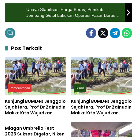
Upaya Stabilisasi Harga Beras, Pemkab
Jombang Getol Lakukan Operasi Pasar Beras
SPHP, Segini Harganya
Pos Terkait
Pemerintahan
Bisnis
Kunjungi BUMDes Jenggolo
Kunjungi BUMDes Jenggolo
Sejahtera, Prof Dr Zainudin
Sejahtera, Prof Dr Zainudin
Maliki: Kita Wujudkan
Maliki: Kita Wujudkan
Pemerintahan
Kemandirian Ekonomi
Kemandirian Ekonomi
dengan Potensi Desa
dengan Potensi Desa
Miagan Umbrella Fest
2026 Sukses Digelar, Niken