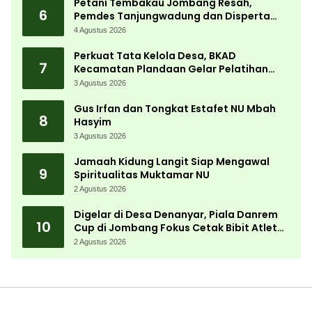
Petani Tembakau Jombang Resah,
6
Pemdes Tanjungwadung dan Disperta
Bergerak Cepat
4 Agustus 2026
Perkuat Tata Kelola Desa, BKAD
7
Kecamatan Plandaan Gelar Pelatihan
Aparatur Pemdes
3 Agustus 2026
Gus Irfan dan Tongkat Estafet NU Mbah
8
Hasyim
3 Agustus 2026
Jamaah Kidung Langit Siap Mengawal
9
Spiritualitas Muktamar NU
2 Agustus 2026
Digelar di Desa Denanyar, Piala Danrem
10
Cup di Jombang Fokus Cetak Bibit Atlet
Menembak Berprestasi
2 Agustus 2026