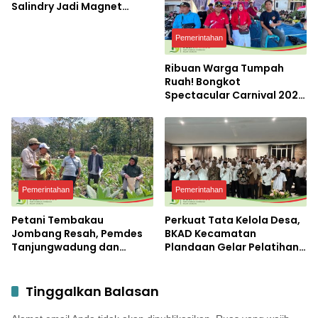
Salindry Jadi Magnet
Ribuan Pengunjung
Pemerintahan
Ribuan Warga Tumpah
Ruah! Bongkot
Spectacular Carnival 2026
Jadi Pesta Kemerdekaan
Terbesar di Peterongan
Pemerintahan
Pemerintahan
Petani Tembakau
Perkuat Tata Kelola Desa,
Jombang Resah, Pemdes
BKAD Kecamatan
Tanjungwadung dan
Plandaan Gelar Pelatihan
Disperta Bergerak Cepat
Aparatur Pemdes
Tinggalkan Balasan