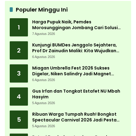
Populer Minggu Ini
Harga Pupuk Naik, Pemdes
1
Morosunggingan Jombang Cari Solusi
Lewat Kajian Akademik
7 Agustus 2026
Kunjungi BUMDes Jenggolo Sejahtera,
2
Prof Dr Zainudin Maliki: Kita Wujudkan
Kemandirian Ekonomi dengan Potensi
6 Agustus 2026
Desa
Miagan Umbrella Fest 2026 Sukses
3
Digelar, Niken Salindry Jadi Magnet
Ribuan Pengunjung
6 Agustus 2026
Gus Irfan dan Tongkat Estafet NU Mbah
4
Hasyim
5 Agustus 2026
Ribuan Warga Tumpah Ruah! Bongkot
5
Spectacular Carnival 2026 Jadi Pesta
Kemerdekaan Terbesar di Peterongan
5 Agustus 2026