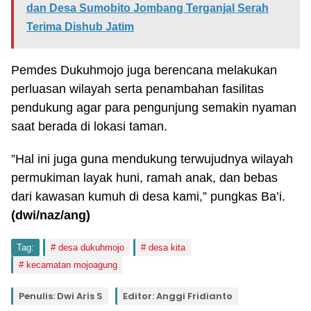
dan Desa Sumobito Jombang Terganjal Serah
Terima Dishub Jatim
Pemdes Dukuhmojo juga berencana melakukan
perluasan wilayah serta penambahan fasilitas
pendukung agar para pengunjung semakin nyaman
saat berada di lokasi taman.
”Hal ini juga guna mendukung terwujudnya wilayah
permukiman layak huni, ramah anak, dan bebas
dari kawasan kumuh di desa kami,” pungkas Ba’i.
(
dwi
/naz/ang
)
Tag:
desa dukuhmojo
desa kita
kecamatan mojoagung
Penulis: Dwi Aris S
Editor: Anggi Fridianto