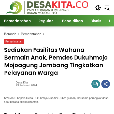
Langsung
ke
konten
Pemerintahan
Regulasi
Pendidikan
Bisnis
Po
Beranda
Pemerintahan
Pemerintahan
Sediakan Fasilitas Wahana
Bermain Anak, Pemdes Dukuhmojo
Mojoagung Jombang Tingkatkan
Pelayanan Warga
Desa Kita
29 Februari 2024
NYAMAN: Kepala Desa Dukuhmojo Nur Aini Ruba’i (kanan) bersama perangkat desa
saat berada di lokasi taman.