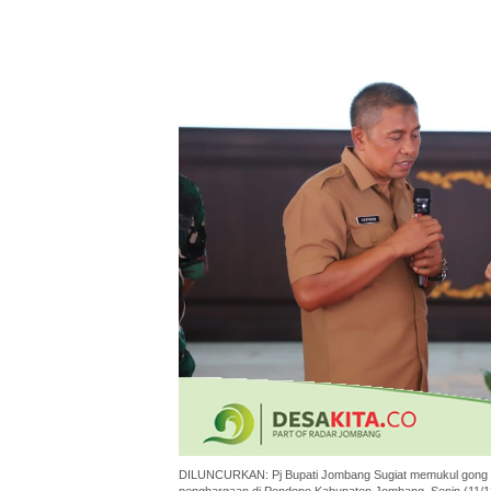
DILUNCURKAN: Pj Bupati Jombang Sugiat memukul gong 