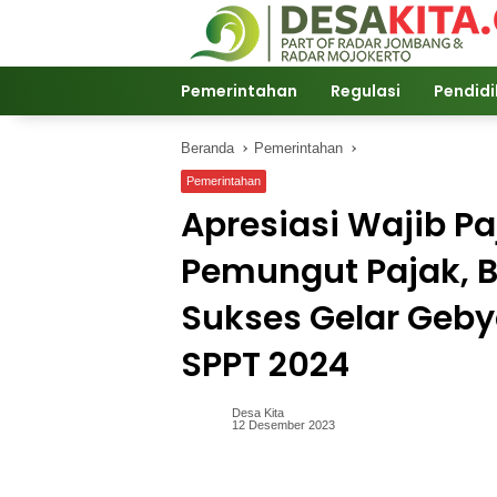
Langsung
ke
konten
Pemerintahan
Regulasi
Pendid
Beranda
Pemerintahan
Pemerintahan
Apresiasi Wajib P
Pemungut Pajak,
Sukses Gelar Geby
SPPT 2024
Desa Kita
12 Desember 2023