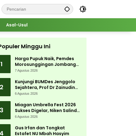
Asal-Usul
Populer Minggu Ini
Harga Pupuk Naik, Pemdes
1
Morosunggingan Jombang
Cari Solusi Lewat Kajian
7 Agustus 2026
Akademik
Kunjungi BUMDes Jenggolo
2
Sejahtera, Prof Dr Zainudin
Maliki: Kita Wujudkan
6 Agustus 2026
Kemandirian Ekonomi dengan
Potensi Desa
Miagan Umbrella Fest 2026
3
Sukses Digelar, Niken Salindry
Jadi Magnet Ribuan
6 Agustus 2026
Pengunjung
Gus Irfan dan Tongkat
4
Estafet NU Mbah Hasyim