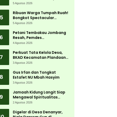
5 Agustus 2026
Ribuan Warga Tumpah Ruah!
5
Bongkot Spectacular
Carnival 2026 Jadi Pesta
5 Agustus 2026
Kemerdekaan Terbesar di
Peterongan
Petani Tembakau Jombang
6
Resah, Pemdes
Tanjungwadung dan Disperta
4 Agustus 2026
Bergerak Cepat
Perkuat Tata Kelola Desa,
7
BKAD Kecamatan Plandaan
Gelar Pelatihan Aparatur
3 Agustus 2026
Pemdes
Gus Irfan dan Tongkat
8
Estafet NU Mbah Hasyim
3 Agustus 2026
Jamaah Kidung Langit Siap
9
Mengawal Spiritualitas
Muktamar NU
2 Agustus 2026
Digelar di Desa Denanyar,
10