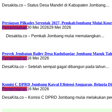
Desakita.co – Status Desa Mandiri di Kabupaten Jombang…
Persiapan Pilkades Serentak 2027, PemkabJombang Mulai Koo
Pemerintahan
30 Mei 2026
29 Mei 2026
Desakita.co – Pemkab Jombang mulai mematangkan…
Proyek Jembatan Bailey Desa Kudubanjar Jombang Masuk Taha
Pemerintahan
16 Mei 2026
DesaKita.co – Setelah sempat gagal dibangun pada tahun…
Komisi C DPRD Jombang Kawal Efisiensi Anggaran, Belanja D
Pemerintahan
16 Mei 2026
DesaKita.co – Komisi C DPRD Jombang mulai melakukan 