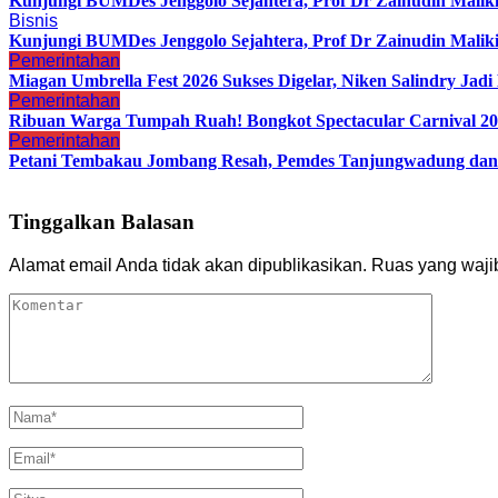
Kunjungi BUMDes Jenggolo Sejahtera, Prof Dr Zainudin Malik
Bisnis
Kunjungi BUMDes Jenggolo Sejahtera, Prof Dr Zainudin Malik
Pemerintahan
Miagan Umbrella Fest 2026 Sukses Digelar, Niken Salindry Ja
Pemerintahan
Ribuan Warga Tumpah Ruah! Bongkot Spectacular Carnival 202
Pemerintahan
Petani Tembakau Jombang Resah, Pemdes Tanjungwadung dan 
Tinggalkan Balasan
Alamat email Anda tidak akan dipublikasikan.
Ruas yang waji