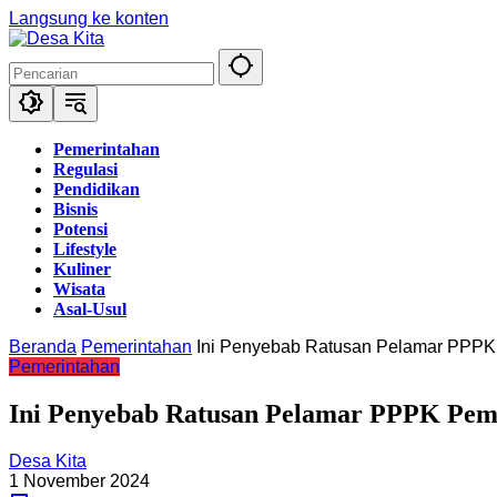
Langsung ke konten
Pemerintahan
Regulasi
Pendidikan
Bisnis
Potensi
Lifestyle
Kuliner
Wisata
Asal-Usul
Beranda
Pemerintahan
Ini Penyebab Ratusan Pelamar PPPK 
Pemerintahan
Ini Penyebab Ratusan Pelamar PPPK Pemk
Desa Kita
1 November 2024