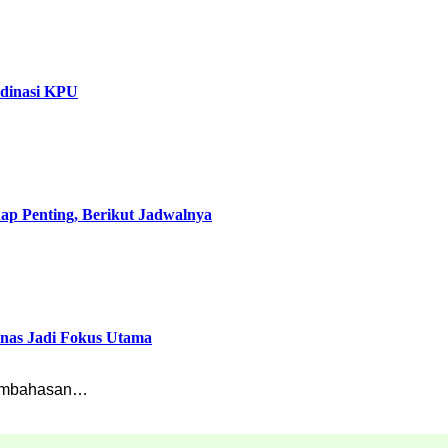
rdinasi KPU
p Penting, Berikut Jadwalnya
inas Jadi Fokus Utama
pembahasan…