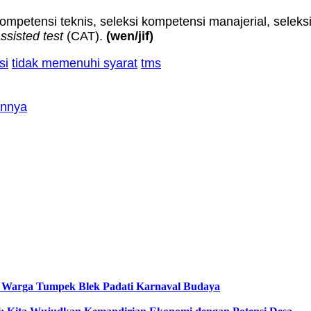
 kompetensi teknis, seleksi kompetensi manajerial, sele
ssisted test
(CAT).
(wen/jif)
si
tidak memenuhi syarat
tms
annya
, Warga Tumpek Blek Padati Karnaval Budaya