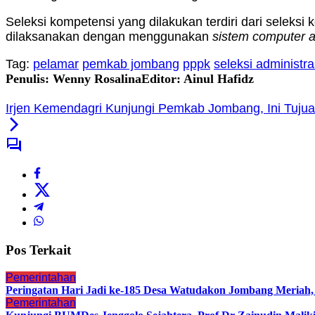
Seleksi kompetensi yang dilakukan terdiri dari seleksi
dilaksanakan dengan menggunakan
sistem computer a
Tag:
pelamar
pemkab jombang
pppk
seleksi administra
Penulis: Wenny Rosalina
Editor: Ainul Hafidz
Irjen Kemendagri Kunjungi Pemkab Jombang, Ini Tuju
Pos Terkait
Pemerintahan
Peringatan Hari Jadi ke-185 Desa Watudakon Jombang Meriah
Pemerintahan