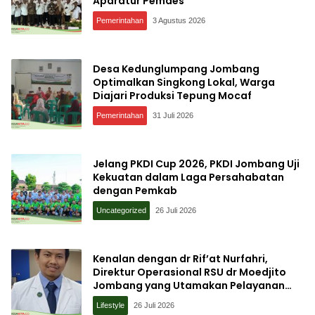
Aparatur Pemdes
Pemerintahan
3 Agustus 2026
Desa Kedunglumpang Jombang
Optimalkan Singkong Lokal, Warga
Diajari Produksi Tepung Mocaf
Pemerintahan
31 Juli 2026
Jelang PKDI Cup 2026, PKDI Jombang Uji
Kekuatan dalam Laga Persahabatan
dengan Pemkab
Uncategorized
26 Juli 2026
Kenalan dengan dr Rif’at Nurfahri,
Direktur Operasional RSU dr Moedjito
Jombang yang Utamakan Pelayanan
Ilmiah
Lifestyle
26 Juli 2026