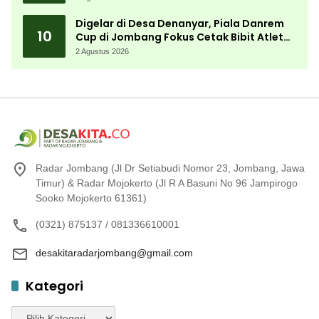
Digelar di Desa Denanyar, Piala Danrem
10
Cup di Jombang Fokus Cetak Bibit Atlet
Menembak Berprestasi
2 Agustus 2026
Radar Jombang (Jl Dr Setiabudi Nomor 23, Jombang, Jawa
Timur) & Radar Mojokerto (Jl R A Basuni No 96 Jampirogo
Sooko Mojokerto 61361)
(0321) 875137 / 081336610001
desakitaradarjombang@gmail.com
Kategori
Kategori