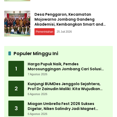
Desa Penggaron, Kecamatan
Mojowarno Jombang Gandeng
Akademisi, Kembangkan Smart and
Sustainable Village, Ini Tujuannya
Pemerintahan
25 Juli 2026
Populer Minggu Ini
Harga Pupuk Naik, Pemdes
1
Morosunggingan Jombang Cari Solusi
Lewat Kajian Akademik
7 Agustus 2026
Kunjungi BUMDes Jenggolo Sejahtera,
2
Prof Dr Zainudin Maliki: Kita Wujudkan
Kemandirian Ekonomi dengan Potensi
6 Agustus 2026
Desa
Miagan Umbrella Fest 2026 Sukses
3
Digelar, Niken Salindry Jadi Magnet
Ribuan Pengunjung
6 Agustus 2026