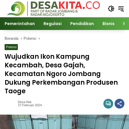
Langsung
ke
konten
Pemerintahan
Regulasi
Pendidikan
Bisnis
Po
Beranda
Potensi
Potensi
Wujudkan Ikon Kampung
Kecambah, Desa Gajah,
Kecamatan Ngoro Jombang
Dukung Perkembangan Produsen
Taoge
Desa Kita
27 Februari 2024