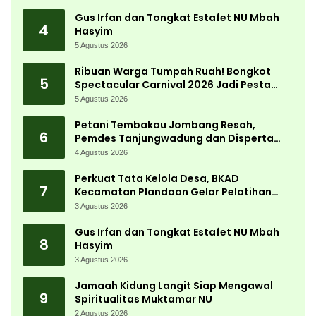
Gus Irfan dan Tongkat Estafet NU Mbah
4
Hasyim
5 Agustus 2026
Ribuan Warga Tumpah Ruah! Bongkot
5
Spectacular Carnival 2026 Jadi Pesta
Kemerdekaan Terbesar di Peterongan
5 Agustus 2026
Petani Tembakau Jombang Resah,
6
Pemdes Tanjungwadung dan Disperta
Bergerak Cepat
4 Agustus 2026
Perkuat Tata Kelola Desa, BKAD
7
Kecamatan Plandaan Gelar Pelatihan
Aparatur Pemdes
3 Agustus 2026
Gus Irfan dan Tongkat Estafet NU Mbah
8
Hasyim
3 Agustus 2026
Jamaah Kidung Langit Siap Mengawal
9
Spiritualitas Muktamar NU
2 Agustus 2026