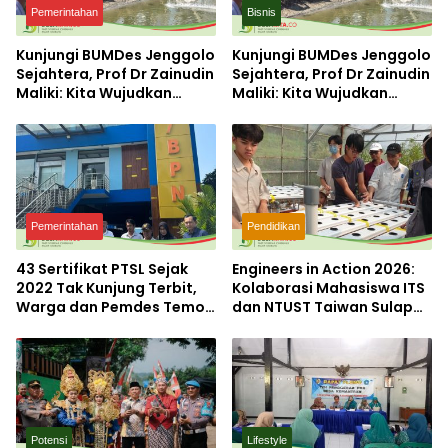
Pemerintahan
Bisnis
Kunjungi BUMDes Jenggolo
Kunjungi BUMDes Jenggolo
Sejahtera, Prof Dr Zainudin
Sejahtera, Prof Dr Zainudin
Maliki: Kita Wujudkan
Maliki: Kita Wujudkan
Kemandirian Ekonomi
Kemandirian Ekonomi
dengan Potensi Desa
dengan Potensi Desa
Pemerintahan
Pendidikan
43 Sertifikat PTSL Sejak
Engineers in Action 2026:
2022 Tak Kunjung Terbit,
Kolaborasi Mahasiswa ITS
Warga dan Pemdes Temon
dan NTUST Taiwan Sulap
Luruk Kantor BPN
Desa Kemiri Menjadi
Mojokerto
Laboratorium Inovasi
Berkelanjutan
Potensi
Lifestyle