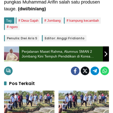
pungkas Muhammad Arifin salah satu produsen
tauge.
(dwi/bin/ang)
Tag:
Desa Gajah
Jombang
kampung kecambah
ngoro
Penulis: Dwi Aris S
Editor: Anggi Fridianto
Perjalanan Maset Rahma, Alumnus SMAN 2
Jombang Kini Tempuh Pendidikan di Korea
Selatan
Pos Terkait