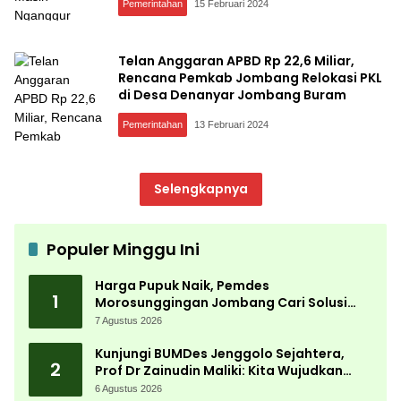
Pemerintahan
15 Februari 2024
Telan Anggaran APBD Rp 22,6 Miliar,
Rencana Pemkab Jombang Relokasi PKL
di Desa Denanyar Jombang Buram
Pemerintahan
13 Februari 2024
Selengkapnya
Populer Minggu Ini
Harga Pupuk Naik, Pemdes
1
Morosunggingan Jombang Cari Solusi
Lewat Kajian Akademik
7 Agustus 2026
Kunjungi BUMDes Jenggolo Sejahtera,
2
Prof Dr Zainudin Maliki: Kita Wujudkan
Kemandirian Ekonomi dengan Potensi
6 Agustus 2026