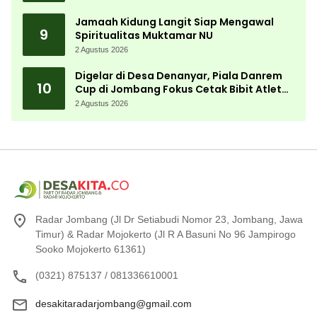
Jamaah Kidung Langit Siap Mengawal
9
Spiritualitas Muktamar NU
2 Agustus 2026
Digelar di Desa Denanyar, Piala Danrem
10
Cup di Jombang Fokus Cetak Bibit Atlet
Menembak Berprestasi
2 Agustus 2026
Radar Jombang (Jl Dr Setiabudi Nomor 23, Jombang, Jawa
Timur) & Radar Mojokerto (Jl R A Basuni No 96 Jampirogo
Sooko Mojokerto 61361)
(0321) 875137 / 081336610001
desakitaradarjombang@gmail.com