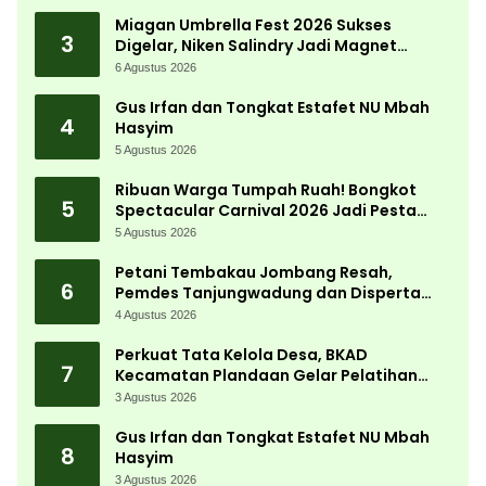
Desa
Miagan Umbrella Fest 2026 Sukses
3
Digelar, Niken Salindry Jadi Magnet
Ribuan Pengunjung
6 Agustus 2026
Gus Irfan dan Tongkat Estafet NU Mbah
4
Hasyim
5 Agustus 2026
Ribuan Warga Tumpah Ruah! Bongkot
5
Spectacular Carnival 2026 Jadi Pesta
Kemerdekaan Terbesar di Peterongan
5 Agustus 2026
Petani Tembakau Jombang Resah,
6
Pemdes Tanjungwadung dan Disperta
Bergerak Cepat
4 Agustus 2026
Perkuat Tata Kelola Desa, BKAD
7
Kecamatan Plandaan Gelar Pelatihan
Aparatur Pemdes
3 Agustus 2026
Gus Irfan dan Tongkat Estafet NU Mbah
8
Hasyim
3 Agustus 2026