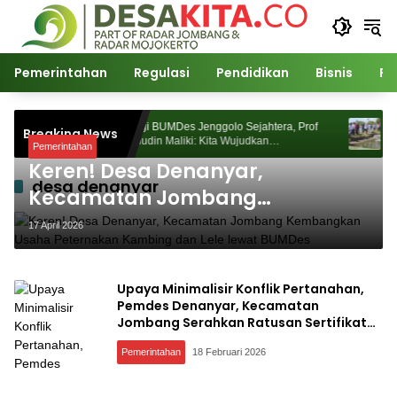
Langsung
ke
konten
Pemerintahan
Regulasi
Pendidikan
Bisnis
Po
n
Kunjungi BUMDes Jenggolo Sejahtera, Prof
Kunjungi
Breaking News
k
Dr Zainudin Maliki: Kita Wujudkan
Dr Zainud
Pemerintahan
Kemandirian Ekonomi dengan Potensi Desa
Kemandir
Keren! Desa Denanyar,
desa denanyar
Kecamatan Jombang
Kembangkan Usaha Peternakan
17 April 2026
Kambing dan Lele lewat BUMDes
Upaya Minimalisir Konflik Pertanahan,
Pemdes Denanyar, Kecamatan
Jombang Serahkan Ratusan Sertifikat
PTSL kepada Warga
Pemerintahan
18 Februari 2026