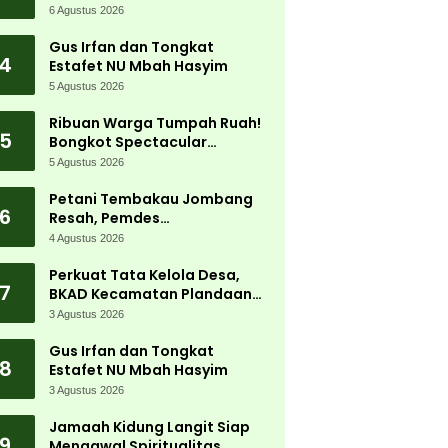
Jadi Magnet Ribuan
6 Agustus 2026
Pengunjung
Gus Irfan dan Tongkat
4
Estafet NU Mbah Hasyim
5 Agustus 2026
Ribuan Warga Tumpah Ruah!
5
Bongkot Spectacular
Carnival 2026 Jadi Pesta
5 Agustus 2026
Kemerdekaan Terbesar di
Peterongan
Petani Tembakau Jombang
6
Resah, Pemdes
Tanjungwadung dan Disperta
4 Agustus 2026
Bergerak Cepat
Perkuat Tata Kelola Desa,
7
BKAD Kecamatan Plandaan
Gelar Pelatihan Aparatur
3 Agustus 2026
Pemdes
Gus Irfan dan Tongkat
8
Estafet NU Mbah Hasyim
3 Agustus 2026
Jamaah Kidung Langit Siap
9
Mengawal Spiritualitas