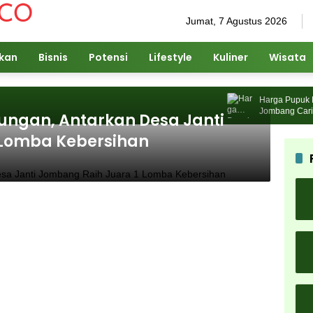
Jumat, 7 Agustus 2026
ikan
Bisnis
Potensi
Lifestyle
Kuliner
Wisata
Harga Pupuk Naik
Jombang Cari Solu
ungan, Antarkan Desa Janti
 Lomba Kebersihan