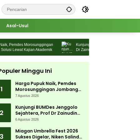
Asal-Usul
, Pemdes Morosunggingan
Kunjungi BUMDes Jenggolo Sejahtera, Pr
si Lewat Kajian Akademik
Dr Zainudin Maliki: Kita Wujudkan
Kemandirian Ekonomi dengan Potensi De
Populer Minggu Ini
Harga Pupuk Naik, Pemdes
1
Morosunggingan Jombang
Cari Solusi Lewat Kajian
7 Agustus 2026
Akademik
Kunjungi BUMDes Jenggolo
2
Sejahtera, Prof Dr Zainudin
Maliki: Kita Wujudkan
6 Agustus 2026
Kemandirian Ekonomi dengan
Potensi Desa
Miagan Umbrella Fest 2026
3
Sukses Digelar, Niken Salindry