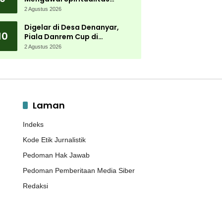
Muktamar NU
2 Agustus 2026
Digelar di Desa Denanyar,
10
Piala Danrem Cup di
Jombang Fokus Cetak Bibit
2 Agustus 2026
Atlet Menembak Berprestasi
Laman
Indeks
Kode Etik Jurnalistik
Pedoman Hak Jawab
Pedoman Pemberitaan Media Siber
Redaksi