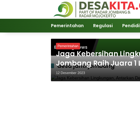
Langsung
ke
konten
Pemerintahan
Regulasi
Pendid
Breaking News
Pemerintahan
Jaga Kebersihan Lingk
Jombang Raih Juara 1
desa janti jombang
12 Desember 2023