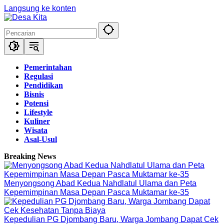
Langsung ke konten
Pemerintahan
Regulasi
Pendidikan
Bisnis
Potensi
Lifestyle
Kuliner
Wisata
Asal-Usul
Breaking News
Menyongsong Abad Kedua Nahdlatul Ulama dan Peta
Kepemimpinan Masa Depan Pasca Muktamar ke-35
Kepedulian PG Djombang Baru, Warga Jombang Dapat Cek