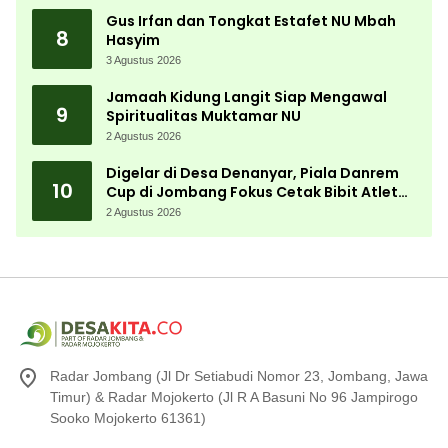
Gus Irfan dan Tongkat Estafet NU Mbah
8
Hasyim
3 Agustus 2026
Jamaah Kidung Langit Siap Mengawal
9
Spiritualitas Muktamar NU
2 Agustus 2026
Digelar di Desa Denanyar, Piala Danrem
10
Cup di Jombang Fokus Cetak Bibit Atlet
Menembak Berprestasi
2 Agustus 2026
Radar Jombang (Jl Dr Setiabudi Nomor 23, Jombang, Jawa
Timur) & Radar Mojokerto (Jl R A Basuni No 96 Jampirogo
Sooko Mojokerto 61361)