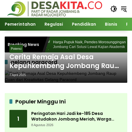
Langsung
ke
konten
Pemerintahan
Regulasi
Pendidikan
Bisnis
Po
5 Desa Watudakon
Harga Pupuk Naik, Pemdes Morosunggingan
Breaking News
pek Blek Padati
Jombang Cari Solusi Lewat Kajian Akademik
Potensi
Cerita Remaja Asal Desa
gelang paracord
Kepuhkembeng Jombang Raup
Cuan dari Kreativitas Gelang
7 April 2025
Paracord
Populer Minggu Ini
Peringatan Hari Jadi ke-185 Desa
1
Watudakon Jombang Meriah, Warga
Tumpek Blek Padati Karnaval Budaya
8 Agustus 2026