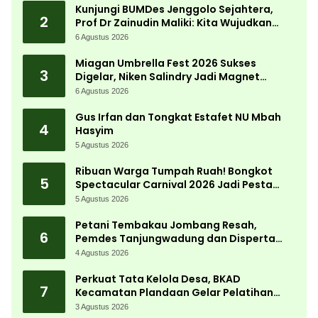
Kunjungi BUMDes Jenggolo Sejahtera,
2
Prof Dr Zainudin Maliki: Kita Wujudkan
Kemandirian Ekonomi dengan Potensi
6 Agustus 2026
Desa
Miagan Umbrella Fest 2026 Sukses
3
Digelar, Niken Salindry Jadi Magnet
Ribuan Pengunjung
6 Agustus 2026
Gus Irfan dan Tongkat Estafet NU Mbah
4
Hasyim
5 Agustus 2026
Ribuan Warga Tumpah Ruah! Bongkot
5
Spectacular Carnival 2026 Jadi Pesta
Kemerdekaan Terbesar di Peterongan
5 Agustus 2026
Petani Tembakau Jombang Resah,
6
Pemdes Tanjungwadung dan Disperta
Bergerak Cepat
4 Agustus 2026
Perkuat Tata Kelola Desa, BKAD
7
Kecamatan Plandaan Gelar Pelatihan
Aparatur Pemdes
3 Agustus 2026