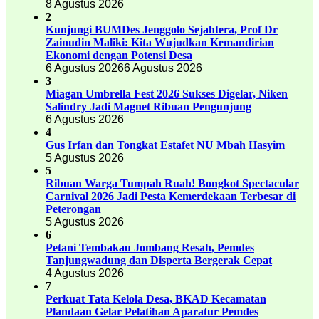
8 Agustus 2026
2
Kunjungi BUMDes Jenggolo Sejahtera, Prof Dr
Zainudin Maliki: Kita Wujudkan Kemandirian
Ekonomi dengan Potensi Desa
6 Agustus 2026
6 Agustus 2026
3
Miagan Umbrella Fest 2026 Sukses Digelar, Niken
Salindry Jadi Magnet Ribuan Pengunjung
6 Agustus 2026
4
Gus Irfan dan Tongkat Estafet NU Mbah Hasyim
5 Agustus 2026
5
Ribuan Warga Tumpah Ruah! Bongkot Spectacular
Carnival 2026 Jadi Pesta Kemerdekaan Terbesar di
Peterongan
5 Agustus 2026
6
Petani Tembakau Jombang Resah, Pemdes
Tanjungwadung dan Disperta Bergerak Cepat
4 Agustus 2026
7
Perkuat Tata Kelola Desa, BKAD Kecamatan
Plandaan Gelar Pelatihan Aparatur Pemdes