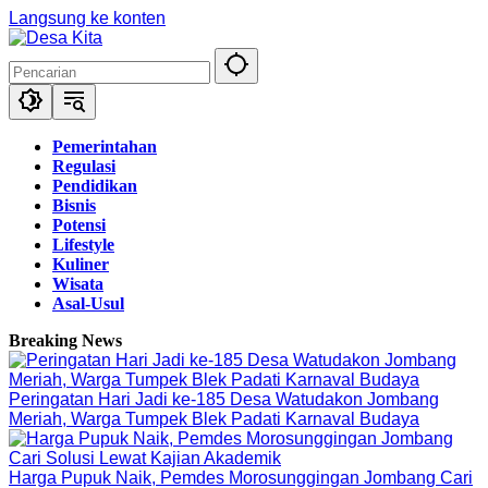
Langsung ke konten
Pemerintahan
Regulasi
Pendidikan
Bisnis
Potensi
Lifestyle
Kuliner
Wisata
Asal-Usul
Breaking News
Peringatan Hari Jadi ke-185 Desa Watudakon Jombang
Meriah, Warga Tumpek Blek Padati Karnaval Budaya
Harga Pupuk Naik, Pemdes Morosunggingan Jombang Cari