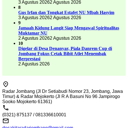
3 Agustus 2026
2 Agustus 2026
8
Gus Irfan dan Tongkat Estafet NU Mbah Hasyim
3 Agustus 2026
2 Agustus 2026
9
Jamaah Kidung Langit Siap Mengawal Spiritualitas
Muktamar NU
2 Agustus 2026
2 Agustus 2026
10
Digelar di Desa Denanyar, Piala Danrem Cup di
Jombang Fokus Cetak Bibit Atlet Menembak
Berprestasi
2 Agustus 2026
Radar Jombang (Jl Dr Setiabudi Nomor 23, Jombang, Jawa
Timur) & Radar Mojokerto (Jl R A Basuni No 96 Jampirogo
Sooko Mojokerto 61361)
(0321) 875137 / 081336610001
desakitaradarjombang@gmail.com