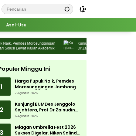
Asal-Usul
ik, Pemdes Morosunggingan
Kunjungi BUMDes Jenggolo Sejahtera, 
lusi Lewat Kajian Akademik
Dr Zainudin Maliki: Kita Wujudkan
Kemandirian Ekonomi dengan Potensi 
Populer Minggu Ini
Harga Pupuk Naik, Pemdes
1
Morosunggingan Jombang
Cari Solusi Lewat Kajian
7 Agustus 2026
Akademik
Kunjungi BUMDes Jenggolo
2
Sejahtera, Prof Dr Zainudin
Maliki: Kita Wujudkan
6 Agustus 2026
Kemandirian Ekonomi dengan
Potensi Desa
Miagan Umbrella Fest 2026
3
Sukses Digelar, Niken Salindry