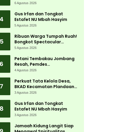
Jadi Magnet Ribuan
6 Agustus 2026
Pengunjung
Gus Irfan dan Tongkat
4
Estafet NU Mbah Hasyim
5 Agustus 2026
Ribuan Warga Tumpah Ruah!
5
Bongkot Spectacular
Carnival 2026 Jadi Pesta
5 Agustus 2026
Kemerdekaan Terbesar di
Peterongan
Petani Tembakau Jombang
6
Resah, Pemdes
Tanjungwadung dan Disperta
4 Agustus 2026
Bergerak Cepat
Perkuat Tata Kelola Desa,
7
BKAD Kecamatan Plandaan
Gelar Pelatihan Aparatur
3 Agustus 2026
Pemdes
Gus Irfan dan Tongkat
8
Estafet NU Mbah Hasyim
3 Agustus 2026
Jamaah Kidung Langit Siap
9
Mengawal Spiritualitas