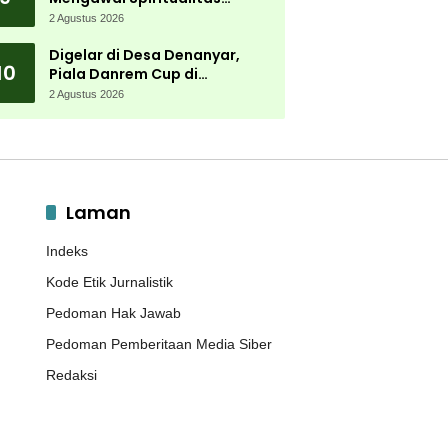
Muktamar NU
2 Agustus 2026
Digelar di Desa Denanyar,
10
Piala Danrem Cup di
Jombang Fokus Cetak Bibit
2 Agustus 2026
Atlet Menembak Berprestasi
Laman
Indeks
Kode Etik Jurnalistik
Pedoman Hak Jawab
Pedoman Pemberitaan Media Siber
Redaksi