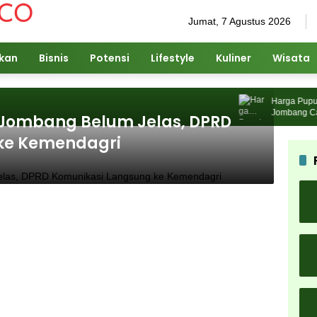
Jumat, 7 Agustus 2026
ikan
Bisnis
Potensi
Lifestyle
Kuliner
Wisata
Harga Pupuk Na
Jombang Cari So
i Jombang Belum Jelas, DPRD
ke Kemendagri