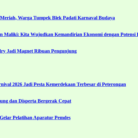
 Meriah, Warga Tumpek Blek Padati Karnaval Budaya
in Maliki: Kita Wujudkan Kemandirian Ekonomi dengan Potensi 
ndry Jadi Magnet Ribuan Pengunjung
ival 2026 Jadi Pesta Kemerdekaan Terbesar di Peterongan
ng dan Disperta Bergerak Cepat
Gelar Pelatihan Aparatur Pemdes