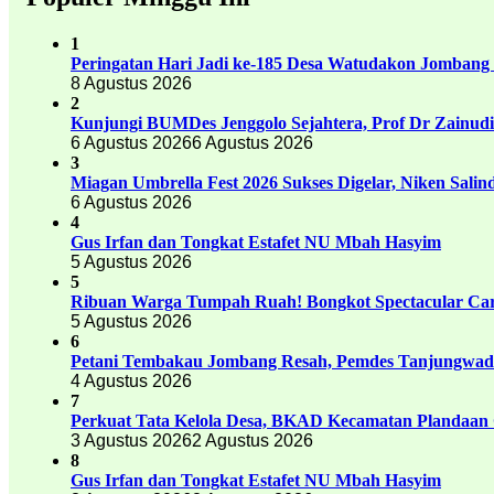
1
Peringatan Hari Jadi ke-185 Desa Watudakon Jombang
8 Agustus 2026
2
Kunjungi BUMDes Jenggolo Sejahtera, Prof Dr Zainud
6 Agustus 2026
6 Agustus 2026
3
Miagan Umbrella Fest 2026 Sukses Digelar, Niken Sali
6 Agustus 2026
4
Gus Irfan dan Tongkat Estafet NU Mbah Hasyim
5 Agustus 2026
5
Ribuan Warga Tumpah Ruah! Bongkot Spectacular Carn
5 Agustus 2026
6
Petani Tembakau Jombang Resah, Pemdes Tanjungwadu
4 Agustus 2026
7
Perkuat Tata Kelola Desa, BKAD Kecamatan Plandaan 
3 Agustus 2026
2 Agustus 2026
8
Gus Irfan dan Tongkat Estafet NU Mbah Hasyim