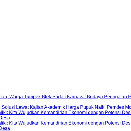
Peringatan 
Harga Pupuk Naik, Pemdes Mo
 Desa
 Desa