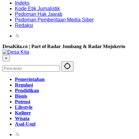
Indeks
Kode Etik Jurnalistik
Pedoman Hak Jawab
Pedoman Pemberitaan Media Siber
Redaksi
DesaKita.co | Part of Radar Jombang & Radar Mojokerto
×
Pemerintahan
Regulasi
Pendidikan
Bisnis
Potensi
Lifestyle
Kuliner
Wisata
Asal-Usul