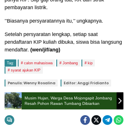
pembayaran listrik.
’’Biasanya persyaratannya itu,’’ ungkapnya.
Setelah persyaratan lengkap, setiap saat
pendaftaran KIP kuliah dibuka, siswa bisa langsung
mendaftar.
(wen/jif/ang)
Tag:
calon mahasiswa
Jombang
kip
syarat ajukan KIP
Penulis: Wenny Rosalina
Editor: Anggi Fridianto
Musim Hujan, Warga Desa Mojongapit Jombang
Resah Pohon Rawan Tumbang Dibiarkan