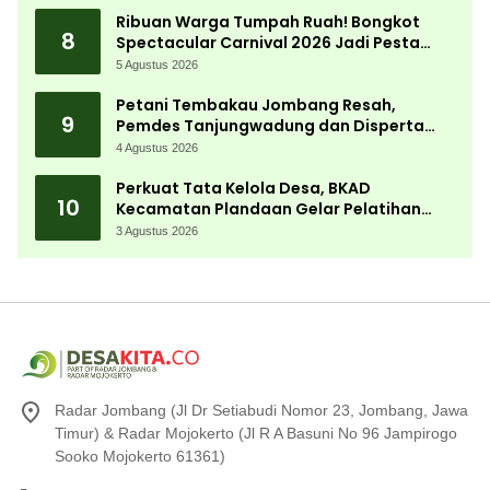
Ribuan Warga Tumpah Ruah! Bongkot
8
Spectacular Carnival 2026 Jadi Pesta
Kemerdekaan Terbesar di Peterongan
5 Agustus 2026
Petani Tembakau Jombang Resah,
9
Pemdes Tanjungwadung dan Disperta
Bergerak Cepat
4 Agustus 2026
Perkuat Tata Kelola Desa, BKAD
10
Kecamatan Plandaan Gelar Pelatihan
Aparatur Pemdes
3 Agustus 2026
Radar Jombang (Jl Dr Setiabudi Nomor 23, Jombang, Jawa
Timur) & Radar Mojokerto (Jl R A Basuni No 96 Jampirogo
Sooko Mojokerto 61361)