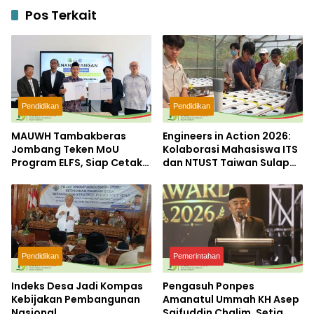
Pos Terkait
Pendidikan
Pendidikan
MAUWH Tambakberas
Engineers in Action 2026:
Jombang Teken MoU
Kolaborasi Mahasiswa ITS
Program ELFS, Siap Cetak
dan NTUST Taiwan Sulap
Siswa Berdaya Saing
Desa Kemiri Menjadi
Global
Laboratorium Inovasi
Berkelanjutan
Pendidikan
Pemerintahan
Indeks Desa Jadi Kompas
Pengasuh Ponpes
Kebijakan Pembangunan
Amanatul Ummah KH Asep
Nasional
Saifuddin Chalim, Setia