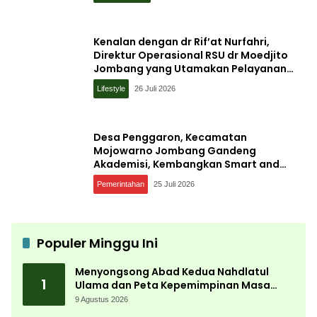
Kenalan dengan dr Rif’at Nurfahri,
Direktur Operasional RSU dr Moedjito
Jombang yang Utamakan Pelayanan
Ilmiah
Lifestyle
26 Juli 2026
Desa Penggaron, Kecamatan
Mojowarno Jombang Gandeng
Akademisi, Kembangkan Smart and
Sustainable Village, Ini Tujuannya
Pemerintahan
25 Juli 2026
Populer Minggu Ini
Menyongsong Abad Kedua Nahdlatul
1
Ulama dan Peta Kepemimpinan Masa
Depan Pasca Muktamar ke-35
9 Agustus 2026