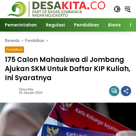
Langsung
ke
konten
Pemerintahan
Regulasi
Pendidikan
Bisnis
Po
Beranda
Pendidikan
Pendidikan
175 Calon Mahasiswa di Jombang
Ajukan SKM Untuk Daftar KIP Kuliah,
Ini Syaratnya
Desa Kita
26 Januari 2024