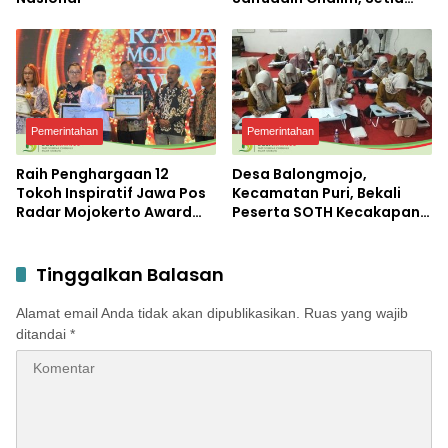
Membersamai Dunia
Pendidikan
Pemerintahan
Pemerintahan
Raih Penghargaan 12
Desa Balongmojo,
Tokoh Inspiratif Jawa Pos
Kecamatan Puri, Bekali
Radar Mojokerto Award
Peserta SOTH Kecakapan
2026, Bupati Albarraa
dan Keterampilan Pola
Apresiasi JPRM atas
Asuh Anak
Kontribusi dalam
Tinggalkan Balasan
Pembangunan Daerah
Alamat email Anda tidak akan dipublikasikan.
Ruas yang wajib
ditandai
*