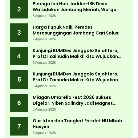
Peringatan Hari Jadi ke-185 Desa
2
Watudakon Jombang Meriah, Warga
Tumpek Blek Padati Karnaval Budaya
8 Agustus 2026
Harga Pupuk Naik, Pemdes
3
Morosunggingan Jombang Cari Solusi
Lewat Kajian Akademik
7 Agustus 2026
Kunjungi BUMDes Jenggolo Sejahtera,
4
Prof Dr Zainudin Maliki: Kita Wujudkan
Kemandirian Ekonomi dengan Potensi
6 Agustus 2026
Desa
Kunjungi BUMDes Jenggolo Sejahtera,
5
Prof Dr Zainudin Maliki: Kita Wujudkan
Kemandirian Ekonomi dengan Potensi
6 Agustus 2026
Desa
Miagan Umbrella Fest 2026 Sukses
6
Digelar, Niken Salindry Jadi Magnet
Ribuan Pengunjung
6 Agustus 2026
Gus Irfan dan Tongkat Estafet NU Mbah
7
Hasyim
5 Agustus 2026