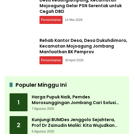
Mojoagung Gelar PSN Serentak untuk
Cegah DBD
Pemerintahan
14 Mei 2026
Rehab Kantor Desa, Desa Dukuhdimoro,
Kecamatan Mojoagung Jombang
Manfaatkan BK Pemprov
Pemerintahan
30 April 2026
Populer Minggu Ini
Harga Pupuk Naik, Pemdes
1
Morosunggingan Jombang Cari Solusi
Lewat Kajian Akademik
7 Agustus 2026
Kunjungi BUMDes Jenggolo Sejahtera,
2
Prof Dr Zainudin Maliki: Kita Wujudkan
Kemandirian Ekonomi dengan Potensi
6 Agustus 2026