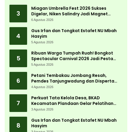
Desa
Miagan Umbrella Fest 2026 Sukses
3
Digelar, Niken Salindry Jadi Magnet
Ribuan Pengunjung
6 Agustus 2026
Gus Irfan dan Tongkat Estafet NU Mbah
4
Hasyim
5 Agustus 2026
Ribuan Warga Tumpah Ruah! Bongkot
5
Spectacular Carnival 2026 Jadi Pesta
Kemerdekaan Terbesar di Peterongan
5 Agustus 2026
Petani Tembakau Jombang Resah,
6
Pemdes Tanjungwadung dan Disperta
Bergerak Cepat
4 Agustus 2026
Perkuat Tata Kelola Desa, BKAD
7
Kecamatan Plandaan Gelar Pelatihan
Aparatur Pemdes
3 Agustus 2026
Gus Irfan dan Tongkat Estafet NU Mbah
8
Hasyim
3 Agustus 2026