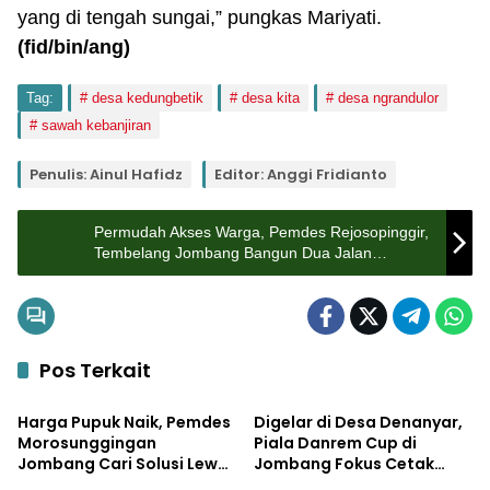
yang di tengah sungai,” pungkas Mariyati.
(fid
/bin/ang
)
Tag:
desa kedungbetik
desa kita
desa ngrandulor
sawah kebanjiran
Penulis: Ainul Hafidz
Editor: Anggi Fridianto
Permudah Akses Warga, Pemdes Rejosopinggir,
Tembelang Jombang Bangun Dua Jalan
Lingkungan
Pos Terkait
Uncategorized
Uncategorized
Harga Pupuk Naik, Pemdes
Digelar di Desa Denanyar,
Morosunggingan
Piala Danrem Cup di
Jombang Cari Solusi Lewat
Jombang Fokus Cetak
Uncategorized
Uncategorized
Kajian Akademik
Bibit Atlet Menembak