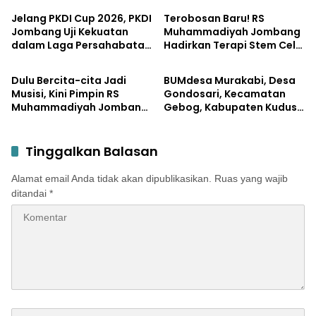
Berprestasi
Jelang PKDI Cup 2026, PKDI
Terobosan Baru! RS
Jombang Uji Kekuatan
Muhammadiyah Jombang
dalam Laga Persahabatan
Hadirkan Terapi Stem Cell
Uncategorized
Pemerintahan
dengan Pemkab
dan Secretome
Dulu Bercita-cita Jadi
BUMdesa Murakabi, Desa
Musisi, Kini Pimpin RS
Gondosari, Kecamatan
Muhammadiyah Jombang
Gebog, Kabupaten Kudus
dengan Filosofi Melayani
Gelar Musdes Laporan
Sepenuh Hati
Tahunan 2025
Tinggalkan Balasan
Alamat email Anda tidak akan dipublikasikan.
Ruas yang wajib
ditandai
*