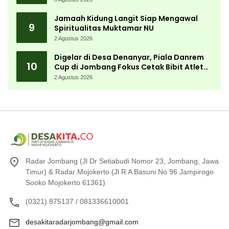
Jamaah Kidung Langit Siap Mengawal
9
Spiritualitas Muktamar NU
2 Agustus 2026
Digelar di Desa Denanyar, Piala Danrem
10
Cup di Jombang Fokus Cetak Bibit Atlet
Menembak Berprestasi
2 Agustus 2026
Radar Jombang (Jl Dr Setiabudi Nomor 23, Jombang, Jawa
Timur) & Radar Mojokerto (Jl R A Basuni No 96 Jampirogo
Sooko Mojokerto 61361)
(0321) 875137 / 081336610001
desakitaradarjombang@gmail.com