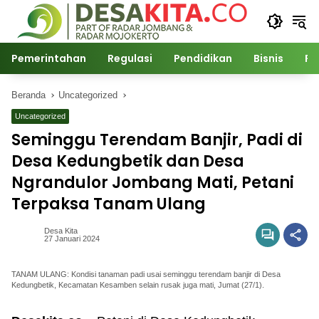
Langsung
ke
konten
Pemerintahan
Regulasi
Pendidikan
Bisnis
Po
Beranda
Uncategorized
Uncategorized
Seminggu Terendam Banjir, Padi di
Desa Kedungbetik dan Desa
Ngrandulor Jombang Mati, Petani
Terpaksa Tanam Ulang
Desa Kita
27 Januari 2024
TANAM ULANG: Kondisi tanaman padi usai seminggu terendam banjir di Desa
Kedungbetik, Kecamatan Kesamben selain rusak juga mati, Jumat (27/1).