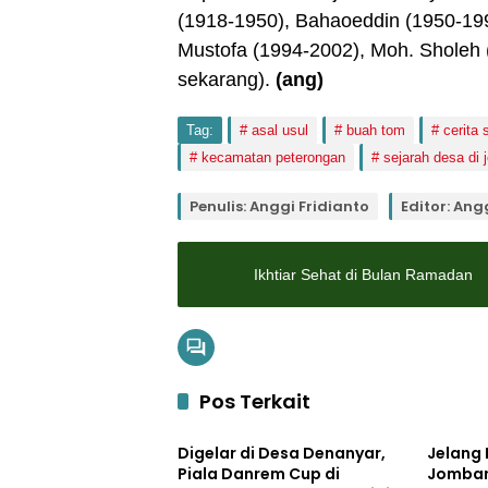
(1918-1950), Bahaoeddin (1950-199
Mustofa (1994-2002), Moh. Sholeh 
sekarang).
(ang)
Tag:
asal usul
buah tom
cerita 
kecamatan peterongan
sejarah desa di
Penulis: Anggi Fridianto
Editor: Ang
Ikhtiar Sehat di Bulan Ramadan
Pos Terkait
Uncategorized
Uncateg
Digelar di Desa Denanyar,
Jelang 
Piala Danrem Cup di
Jomban