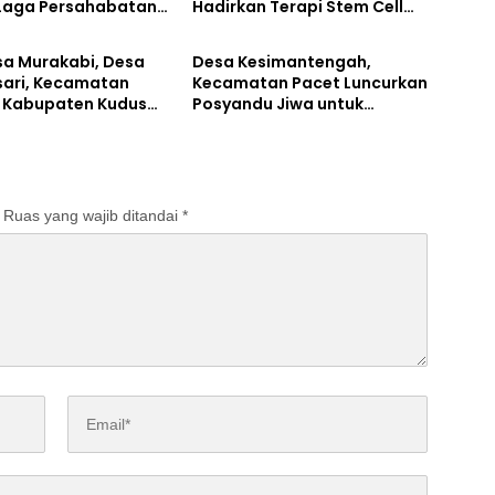
Laga Persahabatan
Hadirkan Terapi Stem Cell
tahan
Lifestyle
 Pemkab
dan Secretome
a Murakabi, Desa
Desa Kesimantengah,
ari, Kecamatan
Kecamatan Pacet Luncurkan
 Kabupaten Kudus
Posyandu Jiwa untuk
Musdes Laporan
Kesehatan Mental Warga
n 2025
Ruas yang wajib ditandai
*