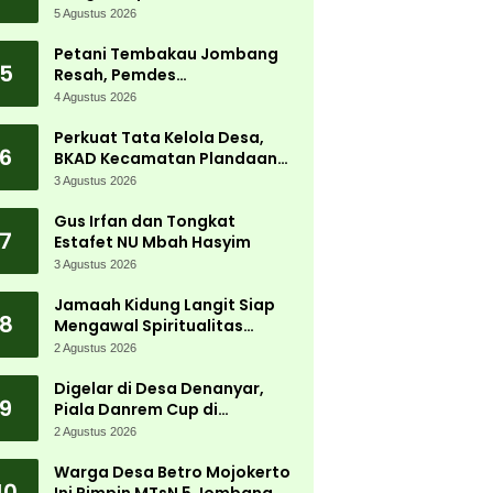
Carnival 2026 Jadi Pesta
5 Agustus 2026
Kemerdekaan Terbesar di
Peterongan
Petani Tembakau Jombang
5
Resah, Pemdes
Tanjungwadung dan Disperta
4 Agustus 2026
Bergerak Cepat
Perkuat Tata Kelola Desa,
6
BKAD Kecamatan Plandaan
Gelar Pelatihan Aparatur
3 Agustus 2026
Pemdes
Gus Irfan dan Tongkat
7
Estafet NU Mbah Hasyim
3 Agustus 2026
Jamaah Kidung Langit Siap
8
Mengawal Spiritualitas
Muktamar NU
2 Agustus 2026
Digelar di Desa Denanyar,
9
Piala Danrem Cup di
Jombang Fokus Cetak Bibit
2 Agustus 2026
Atlet Menembak Berprestasi
Warga Desa Betro Mojokerto
10