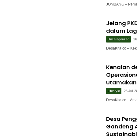
JOMBANG – Pemer
Jelang PKD
dalam Lag
Uncategorized
26
DesaKita.co – Ke
Kenalan de
Operasion
Utamakan 
Lifestyle
26 Juli 
DesaKita.co – Am
Desa Peng
Gandeng A
Sustainabl