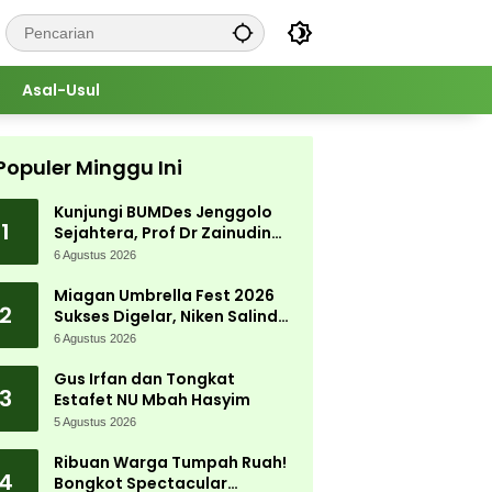
Asal-Usul
Populer Minggu Ini
Kunjungi BUMDes Jenggolo
1
Sejahtera, Prof Dr Zainudin
Maliki: Kita Wujudkan
6 Agustus 2026
Kemandirian Ekonomi dengan
Potensi Desa
Miagan Umbrella Fest 2026
2
Sukses Digelar, Niken Salindry
Jadi Magnet Ribuan
6 Agustus 2026
Pengunjung
Gus Irfan dan Tongkat
3
Estafet NU Mbah Hasyim
5 Agustus 2026
Ribuan Warga Tumpah Ruah!
4
Bongkot Spectacular