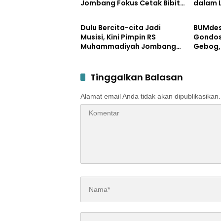
Jombang Fokus Cetak Bibit
dalam 
Uncategorized
Pemerin
Atlet Menembak Berprestasi
dengan
Dulu Bercita-cita Jadi
BUMdes
Musisi, Kini Pimpin RS
Gondos
Muhammadiyah Jombang
Gebog,
dengan Filosofi Melayani
Gelar 
Sepenuh Hati
Tahuna
Tinggalkan Balasan
Alamat email Anda tidak akan dipublikasikan.