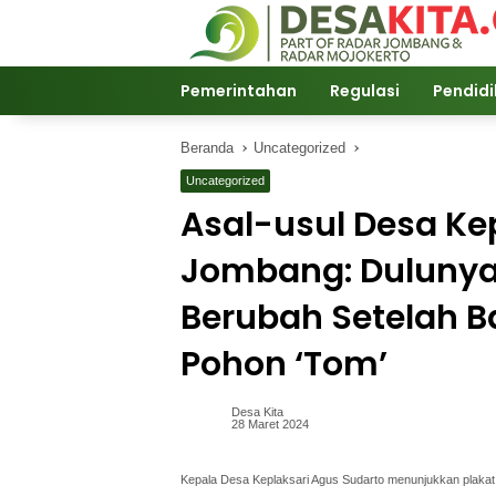
Langsung
ke
konten
Pemerintahan
Regulasi
Pendid
Beranda
Uncategorized
Uncategorized
Asal-usul Desa Ke
Jombang: Dulunya
Berubah Setelah
Pohon ‘Tom’
Desa Kita
28 Maret 2024
Kepala Desa Keplaksari Agus Sudarto menunjukkan plakat