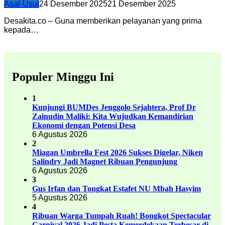
Asal-Usul
24 Desember 2025
21 Desember 2025
Desakita.co – Guna memberikan pelayanan yang prima
kepada…
Populer Minggu Ini
1
Kunjungi BUMDes Jenggolo Sejahtera, Prof Dr
Zainudin Maliki: Kita Wujudkan Kemandirian
Ekonomi dengan Potensi Desa
6 Agustus 2026
2
Miagan Umbrella Fest 2026 Sukses Digelar, Niken
Salindry Jadi Magnet Ribuan Pengunjung
6 Agustus 2026
3
Gus Irfan dan Tongkat Estafet NU Mbah Hasyim
5 Agustus 2026
4
Ribuan Warga Tumpah Ruah! Bongkot Spectacular
Carnival 2026 Jadi Pesta Kemerdekaan Terbesar di