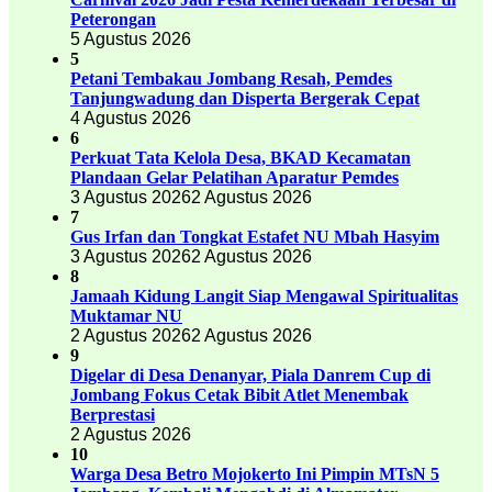
Peterongan
5 Agustus 2026
5
Petani Tembakau Jombang Resah, Pemdes
Tanjungwadung dan Disperta Bergerak Cepat
4 Agustus 2026
6
Perkuat Tata Kelola Desa, BKAD Kecamatan
Plandaan Gelar Pelatihan Aparatur Pemdes
3 Agustus 2026
2 Agustus 2026
7
Gus Irfan dan Tongkat Estafet NU Mbah Hasyim
3 Agustus 2026
2 Agustus 2026
8
Jamaah Kidung Langit Siap Mengawal Spiritualitas
Muktamar NU
2 Agustus 2026
2 Agustus 2026
9
Digelar di Desa Denanyar, Piala Danrem Cup di
Jombang Fokus Cetak Bibit Atlet Menembak
Berprestasi
2 Agustus 2026
10
Warga Desa Betro Mojokerto Ini Pimpin MTsN 5