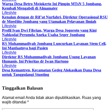
Warga Desa Betro Mojokerto Ini Pimpin MTsN 5 Jombang,
Kembali Mengabdi di Almamater
Lifestyle
Kenalan dengan dr Rif’at Nurfahri, Direktur Operasional RSU
dr Moedjito Jombang yang Utamakan Pelayanan Ilmiah
Lifestyle
Profil Ivan Dwi Fibrian, Warga Desa Jogoroto yang Kini
Nahkodai Perumda Aneka Usaha Seger Jombang
Lifestyle
RS Muhammadiyah Jombang Luncurkan Layanan Stem Cell,
Ini Manfaatnya bagi Pasien
Lifestyle
Direktur RS Muhammadiyah Jombang Usung Layanan
Humanis, Ini Prioritas dr Iwan Hartono
Lifestyle
Desa Kemantren, Kecamatan Gedeg Alokasikan Dana Desa
untuk Tanggulangi Stunting
Tinggalkan Balasan
Alamat email Anda tidak akan dipublikasikan.
Ruas yang
wajib ditandai
*