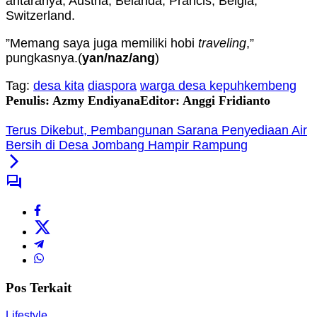
antaranya, Austria, Belanda, Prancis, Belgia,
Switzerland.
”Memang saya juga memiliki hobi
traveling
,”
pungkasnya.(
yan
/naz/ang
)
Tag:
desa kita
diaspora
warga desa kepuhkembeng
Penulis: Azmy Endiyana
Editor: Anggi Fridianto
Terus Dikebut, Pembangunan Sarana Penyediaan Air
Bersih di Desa Jombang Hampir Rampung
Pos Terkait
Lifestyle