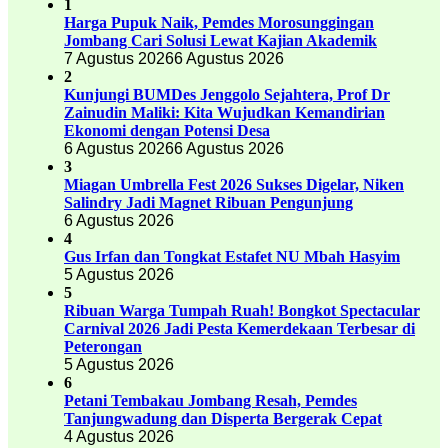
1
Harga Pupuk Naik, Pemdes Morosunggingan
Jombang Cari Solusi Lewat Kajian Akademik
7 Agustus 2026
6 Agustus 2026
2
Kunjungi BUMDes Jenggolo Sejahtera, Prof Dr
Zainudin Maliki: Kita Wujudkan Kemandirian
Ekonomi dengan Potensi Desa
6 Agustus 2026
6 Agustus 2026
3
Miagan Umbrella Fest 2026 Sukses Digelar, Niken
Salindry Jadi Magnet Ribuan Pengunjung
6 Agustus 2026
4
Gus Irfan dan Tongkat Estafet NU Mbah Hasyim
5 Agustus 2026
5
Ribuan Warga Tumpah Ruah! Bongkot Spectacular
Carnival 2026 Jadi Pesta Kemerdekaan Terbesar di
Peterongan
5 Agustus 2026
6
Petani Tembakau Jombang Resah, Pemdes
Tanjungwadung dan Disperta Bergerak Cepat
4 Agustus 2026