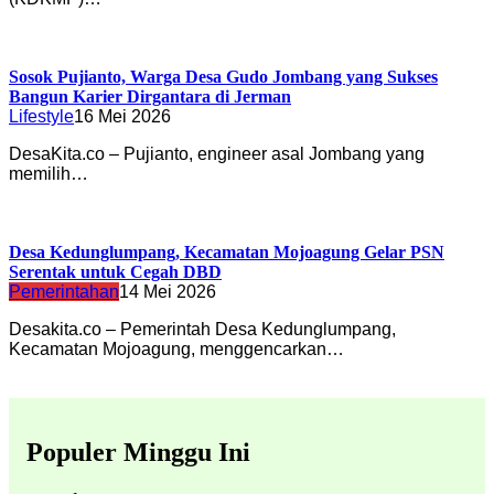
Sosok Pujianto, Warga Desa Gudo Jombang yang Sukses
Bangun Karier Dirgantara di Jerman
Lifestyle
16 Mei 2026
DesaKita.co – Pujianto, engineer asal Jombang yang
memilih…
Desa Kedunglumpang, Kecamatan Mojoagung Gelar PSN
Serentak untuk Cegah DBD
Pemerintahan
14 Mei 2026
Desakita.co – Pemerintah Desa Kedunglumpang,
Kecamatan Mojoagung, menggencarkan…
Populer Minggu Ini