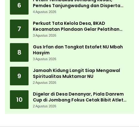
6
Pemdes Tanjungwadung dan Disperta
Bergerak Cepat
4 Agustus 2026
Perkuat Tata Kelola Desa, BKAD
7
Kecamatan Plandaan Gelar Pelatihan
Aparatur Pemdes
3 Agustus 2026
Gus Irfan dan Tongkat Estafet NU Mbah
8
Hasyim
3 Agustus 2026
Jamaah Kidung Langit Siap Mengawal
9
Spiritualitas Muktamar NU
2 Agustus 2026
Digelar di Desa Denanyar, Piala Danrem
10
Cup di Jombang Fokus Cetak Bibit Atlet
Menembak Berprestasi
2 Agustus 2026