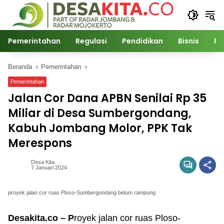
Langsung
ke
konten
Pemerintahan
Regulasi
Pendidikan
Bisnis
Po
Beranda
Pemerintahan
Pemerintahan
Jalan Cor Dana APBN Senilai Rp 35
Miliar di Desa Sumbergondang,
Kabuh Jombang Molor, PPK Tak
Merespons
Desa Kita
7 Januari 2024
proyek jalan cor ruas Ploso-Sumbergondang belum rampung
Desakita.co – P
royek jalan cor ruas Ploso-