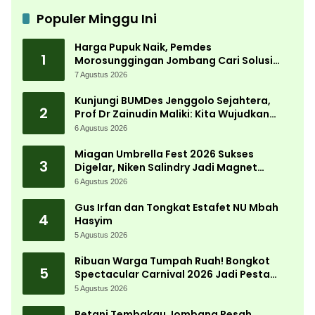
Populer Minggu Ini
Harga Pupuk Naik, Pemdes
1
Morosunggingan Jombang Cari Solusi
Lewat Kajian Akademik
7 Agustus 2026
Kunjungi BUMDes Jenggolo Sejahtera,
2
Prof Dr Zainudin Maliki: Kita Wujudkan
Kemandirian Ekonomi dengan Potensi
6 Agustus 2026
Desa
Miagan Umbrella Fest 2026 Sukses
3
Digelar, Niken Salindry Jadi Magnet
Ribuan Pengunjung
6 Agustus 2026
Gus Irfan dan Tongkat Estafet NU Mbah
4
Hasyim
5 Agustus 2026
Ribuan Warga Tumpah Ruah! Bongkot
5
Spectacular Carnival 2026 Jadi Pesta
Kemerdekaan Terbesar di Peterongan
5 Agustus 2026
Petani Tembakau Jombang Resah,