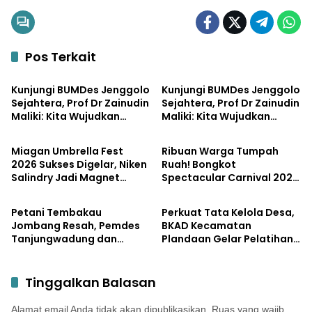
Pos Terkait
Pemerintahan
Bisnis
Kunjungi BUMDes Jenggolo
Kunjungi BUMDes Jenggolo
Sejahtera, Prof Dr Zainudin
Sejahtera, Prof Dr Zainudin
Maliki: Kita Wujudkan
Maliki: Kita Wujudkan
Pemerintahan
Pemerintahan
Kemandirian Ekonomi
Kemandirian Ekonomi
dengan Potensi Desa
dengan Potensi Desa
Miagan Umbrella Fest
Ribuan Warga Tumpah
2026 Sukses Digelar, Niken
Ruah! Bongkot
Salindry Jadi Magnet
Spectacular Carnival 2026
Pemerintahan
Pemerintahan
Ribuan Pengunjung
Jadi Pesta Kemerdekaan
Terbesar di Peterongan
Petani Tembakau
Perkuat Tata Kelola Desa,
Jombang Resah, Pemdes
BKAD Kecamatan
Tanjungwadung dan
Plandaan Gelar Pelatihan
Disperta Bergerak Cepat
Aparatur Pemdes
Tinggalkan Balasan
Alamat email Anda tidak akan dipublikasikan.
Ruas yang wajib