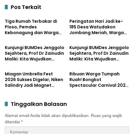
Pos Terkait
Pemerintahan
Pemerintahan
Tiga Rumah Terbakar di
Peringatan Hari Jadi ke-
Ploso, Pemdes
185 Desa Watudakon
Kebonagung dan Warga
Jombang Meriah, Warga
Pemerintahan
Bisnis
Langsung Bergerak Bantu
Tumpek Blek Padati
Korban
Karnaval Budaya
Kunjungi BUMDes Jenggolo
Kunjungi BUMDes Jenggolo
Sejahtera, Prof Dr Zainudin
Sejahtera, Prof Dr Zainudin
Maliki: Kita Wujudkan
Maliki: Kita Wujudkan
Pemerintahan
Pemerintahan
Kemandirian Ekonomi
Kemandirian Ekonomi
dengan Potensi Desa
dengan Potensi Desa
Miagan Umbrella Fest
Ribuan Warga Tumpah
2026 Sukses Digelar, Niken
Ruah! Bongkot
Salindry Jadi Magnet
Spectacular Carnival 2026
Ribuan Pengunjung
Jadi Pesta Kemerdekaan
Terbesar di Peterongan
Tinggalkan Balasan
Alamat email Anda tidak akan dipublikasikan.
Ruas yang wajib
ditandai
*