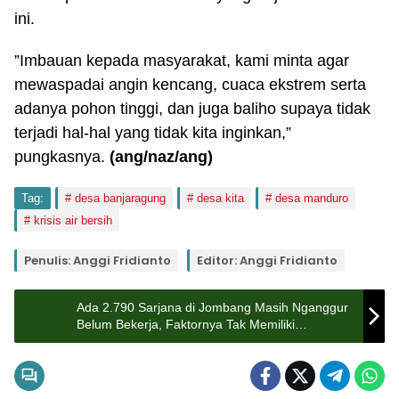
ini.
”Imbauan kepada masyarakat, kami minta agar
mewaspadai angin kencang, cuaca ekstrem serta
adanya pohon tinggi, dan juga baliho supaya tidak
terjadi hal-hal yang tidak kita inginkan,”
pungkasnya.
(ang/naz/ang)
Tag:
desa banjaragung
desa kita
desa manduro
krisis air bersih
Penulis: Anggi Fridianto
Editor: Anggi Fridianto
Ada 2.790 Sarjana di Jombang Masih Nganggur
Belum Bekerja, Faktornya Tak Memiliki
Ketrampilan