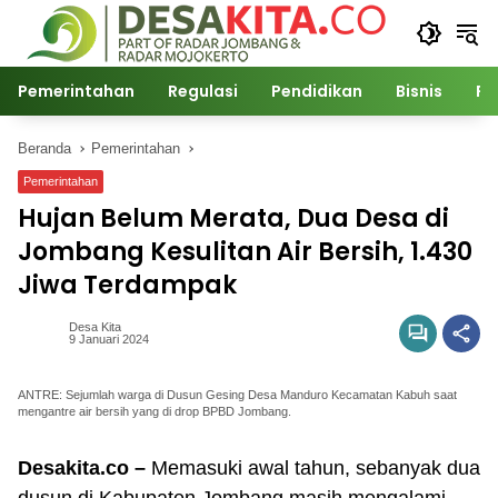
Langsung
ke
konten
Pemerintahan
Regulasi
Pendidikan
Bisnis
Po
Beranda
Pemerintahan
Pemerintahan
Hujan Belum Merata, Dua Desa di
Jombang Kesulitan Air Bersih, 1.430
Jiwa Terdampak
Desa Kita
9 Januari 2024
ANTRE: Sejumlah warga di Dusun Gesing Desa Manduro Kecamatan Kabuh saat
mengantre air bersih yang di drop BPBD Jombang.
Desakita.co –
Memasuki awal tahun, sebanyak dua