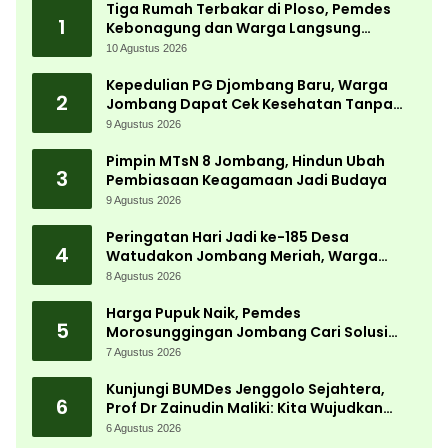
Tiga Rumah Terbakar di Ploso, Pemdes
1
Kebonagung dan Warga Langsung
Bergerak Bantu Korban
10 Agustus 2026
Kepedulian PG Djombang Baru, Warga
2
Jombang Dapat Cek Kesehatan Tanpa
Biaya
9 Agustus 2026
Pimpin MTsN 8 Jombang, Hindun Ubah
3
Pembiasaan Keagamaan Jadi Budaya
9 Agustus 2026
Peringatan Hari Jadi ke-185 Desa
4
Watudakon Jombang Meriah, Warga
Tumpek Blek Padati Karnaval Budaya
8 Agustus 2026
Harga Pupuk Naik, Pemdes
5
Morosunggingan Jombang Cari Solusi
Lewat Kajian Akademik
7 Agustus 2026
Kunjungi BUMDes Jenggolo Sejahtera,
6
Prof Dr Zainudin Maliki: Kita Wujudkan
Kemandirian Ekonomi dengan Potensi
6 Agustus 2026
Desa