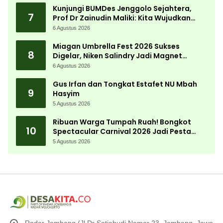
Kunjungi BUMDes Jenggolo Sejahtera,
7
Prof Dr Zainudin Maliki: Kita Wujudkan
Kemandirian Ekonomi dengan Potensi
6 Agustus 2026
Desa
Miagan Umbrella Fest 2026 Sukses
8
Digelar, Niken Salindry Jadi Magnet
Ribuan Pengunjung
6 Agustus 2026
Gus Irfan dan Tongkat Estafet NU Mbah
9
Hasyim
5 Agustus 2026
Ribuan Warga Tumpah Ruah! Bongkot
10
Spectacular Carnival 2026 Jadi Pesta
Kemerdekaan Terbesar di Peterongan
5 Agustus 2026