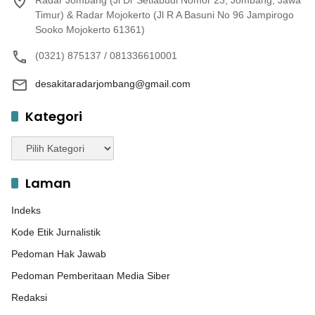
Radar Jombang (Jl Dr Setiabudi Nomor 23, Jombang, Jawa
Timur) & Radar Mojokerto (Jl R A Basuni No 96 Jampirogo
Sooko Mojokerto 61361)
(0321) 875137 / 081336610001
desakitaradarjombang@gmail.com
Kategori
Kategori
Laman
Indeks
Kode Etik Jurnalistik
Pedoman Hak Jawab
Pedoman Pemberitaan Media Siber
Redaksi