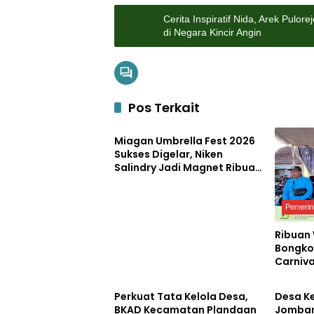
Cerita Inspiratif Nida, Arek Pulo
di Negara Kincir Angin
Pos Terkait
Pemerintahan
Miagan Umbrella Fest 2026
Sukses Digelar, Niken
Salindry Jadi Magnet Ribuan
Pengunjung
Pemerin
Ribuan
Bongko
Carniva
Pemerintahan
Pemerin
Kemerd
Petero
Perkuat Tata Kelola Desa,
Desa K
BKAD Kecamatan Plandaan
Jomban