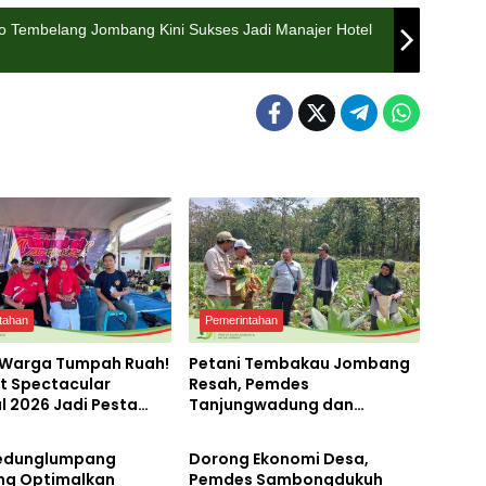
rejo Tembelang Jombang Kini Sukses Jadi Manajer Hotel
tahan
Pemerintahan
 Warga Tumpah Ruah!
Petani Tembakau Jombang
t Spectacular
Resah, Pemdes
l 2026 Jadi Pesta
Tanjungwadung dan
tahan
Pemerintahan
ekaan Terbesar di
Disperta Bergerak Cepat
ngan
edunglumpang
Dorong Ekonomi Desa,
g Optimalkan
Pemdes Sambongdukuh