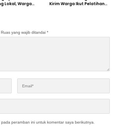
ng Lokal, Warga
Kirim Warga Ikut Pelatihan
 Produksi Tepung
UMKM Program WUB
Jombang
Ruas yang wajib ditandai
*
 pada peramban ini untuk komentar saya berikutnya.