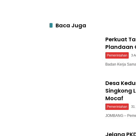
Baca Juga
Perkuat T
Plandaan 
Pemerintahan
3 
Badan Kerja Sam
Desa Ked
Singkong L
Mocaf
Pemerintahan
31 
JOMBANG – Pemer
Jelang PKD