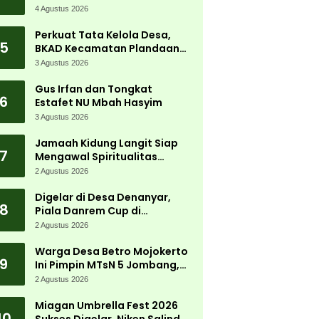
Tanjungwadung dan Disperta
4 Agustus 2026
Bergerak Cepat
Perkuat Tata Kelola Desa,
5
BKAD Kecamatan Plandaan
Gelar Pelatihan Aparatur
3 Agustus 2026
Pemdes
Gus Irfan dan Tongkat
6
Estafet NU Mbah Hasyim
3 Agustus 2026
Jamaah Kidung Langit Siap
7
Mengawal Spiritualitas
Muktamar NU
2 Agustus 2026
Digelar di Desa Denanyar,
8
Piala Danrem Cup di
Jombang Fokus Cetak Bibit
2 Agustus 2026
Atlet Menembak Berprestasi
Warga Desa Betro Mojokerto
9
Ini Pimpin MTsN 5 Jombang,
Kembali Mengabdi di
2 Agustus 2026
Almamater
Miagan Umbrella Fest 2026
10