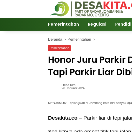
Langsung
ke
konten
Pemerintahan
Regulasi
Pendid
Beranda
Pemerintahan
Pemerintahan
Honor Juru Parkir
Tapi Parkir Liar D
Desa Kita
20 Januari 2024
MENJAMUR: Tepian jalan di Jombang kota kini banyak dijadi
Desakita.co –
Parkir liar di tepi 
Sedikitnya ada empat titik tepi jalan