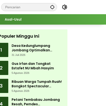
Asal-Usul
Populer Minggu Ini
Desa Kedunglumpang
1
Jombang Optimalkan
Singkong Lokal, Warga Diajari
31 Juli 2026
Produksi Tepung Mocaf
Gus Irfan dan Tongkat
2
Estafet NU Mbah Hasyim
5 Agustus 2026
Ribuan Warga Tumpah Ruah!
3
Bongkot Spectacular
Carnival 2026 Jadi Pesta
5 Agustus 2026
Kemerdekaan Terbesar di
Peterongan
Petani Tembakau Jombang
4
Resah, Pemdes