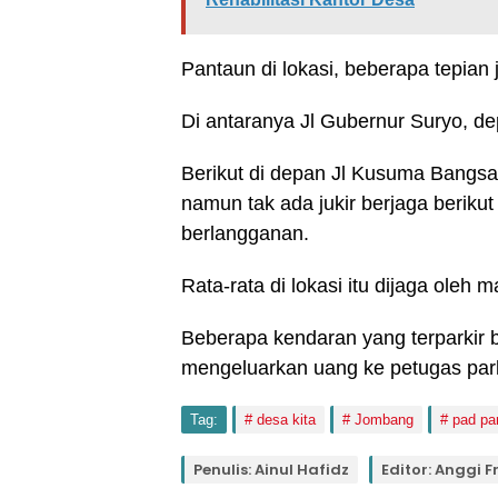
Pantaun di lokasi, beberapa tepian ja
Di antaranya Jl Gubernur Suryo, dep
Berikut di depan Jl Kusuma Bangsa, 
namun tak ada jukir berjaga berikut 
berlangganan.
Rata-rata di lokasi itu dijaga oleh 
Beberapa kendaran yang terparkir 
mengeluarkan uang ke petugas park
Tag:
desa kita
Jombang
pad pa
Penulis: Ainul Hafidz
Editor: Anggi F