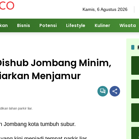
Kamis, 6 Agustus 2026
ikan
Bisnis
Potensi
Lifestyle
Kuliner
Wisata
 Dishub Jombang Minim,
ibiarkan Menjamur
kan lahan parkir liar.
jalan Jombang kota tumbuh subur.
 yang kini menjadi tempat parkir liar.