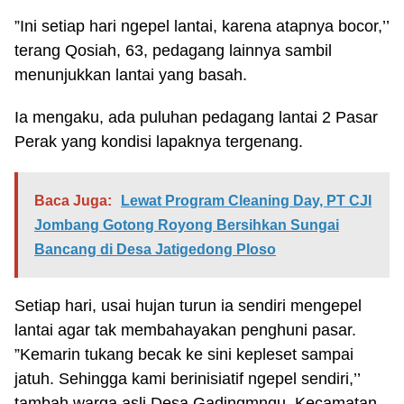
”Ini setiap hari ngepel lantai, karena atapnya bocor,’’
terang Qosiah, 63, pedagang lainnya sambil
menunjukkan lantai yang basah.
Ia mengaku, ada puluhan pedagang lantai 2 Pasar
Perak yang kondisi lapaknya tergenang.
Baca Juga:
Lewat Program Cleaning Day, PT CJI
Jombang Gotong Royong Bersihkan Sungai
Bancang di Desa Jatigedong Ploso
Setiap hari, usai hujan turun ia sendiri mengepel
lantai agar tak membahayakan penghuni pasar.
”Kemarin tukang becak ke sini kepleset sampai
jatuh. Sehingga kami berinisiatif ngepel sendiri,’’
tambah warga asli Desa Gadingmngu, Kecamatan