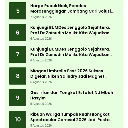
Harga Pupuk Naik, Pemdes
5
Morosunggingan Jombang Cari Solusi
Lewat Kajian Akademik
7 Agustus 2026
Kunjungi BUMDes Jenggolo Sejahtera,
6
Prof Dr Zainudin Maliki: Kita Wujudkan
Kemandirian Ekonomi dengan Potensi
6 Agustus 2026
Desa
Kunjungi BUMDes Jenggolo Sejahtera,
7
Prof Dr Zainudin Maliki: Kita Wujudkan
Kemandirian Ekonomi dengan Potensi
6 Agustus 2026
Desa
Miagan Umbrella Fest 2026 Sukses
8
Digelar, Niken Salindry Jadi Magnet
Ribuan Pengunjung
6 Agustus 2026
Gus Irfan dan Tongkat Estafet NU Mbah
9
Hasyim
5 Agustus 2026
Ribuan Warga Tumpah Ruah! Bongkot
10
Spectacular Carnival 2026 Jadi Pesta
Kemerdekaan Terbesar di Peterongan
5 Agustus 2026