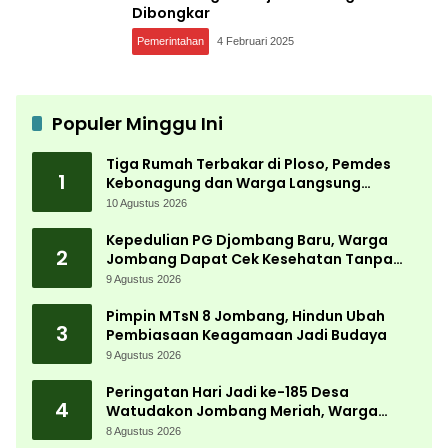
Dibongkar
Pemerintahan
4 Februari 2025
Populer Minggu Ini
Tiga Rumah Terbakar di Ploso, Pemdes
1
Kebonagung dan Warga Langsung
Bergerak Bantu Korban
10 Agustus 2026
Kepedulian PG Djombang Baru, Warga
2
Jombang Dapat Cek Kesehatan Tanpa
Biaya
9 Agustus 2026
Pimpin MTsN 8 Jombang, Hindun Ubah
3
Pembiasaan Keagamaan Jadi Budaya
9 Agustus 2026
Peringatan Hari Jadi ke-185 Desa
4
Watudakon Jombang Meriah, Warga
Tumpek Blek Padati Karnaval Budaya
8 Agustus 2026