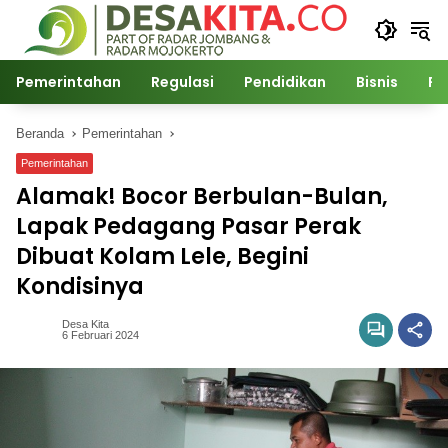
Langsung
ke
konten
Pemerintahan
Regulasi
Pendidikan
Bisnis
Po
Beranda
Pemerintahan
Pemerintahan
Alamak! Bocor Berbulan-Bulan,
Lapak Pedagang Pasar Perak
Dibuat Kolam Lele, Begini
Kondisinya
Desa Kita
6 Februari 2024