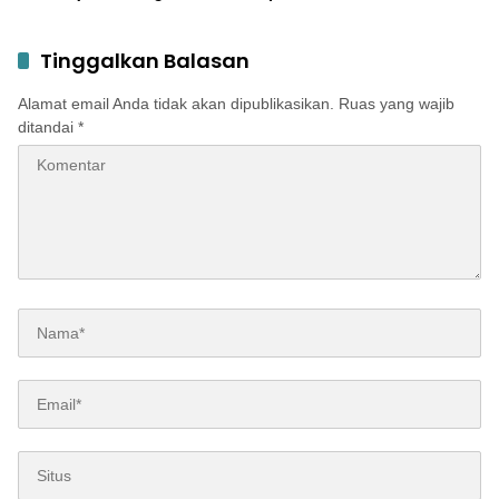
Ribuan Pengunjung
Jadi Pesta Kemerdekaan
Terbesar di Peterongan
Tinggalkan Balasan
Alamat email Anda tidak akan dipublikasikan.
Ruas yang wajib
ditandai
*