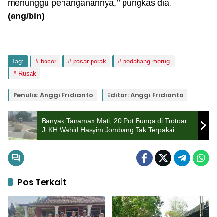
menunggu penanganannya,’’ pungkas dia.
(ang/bin)
Tag:
bocor
pasar perak
pedahang merugi
Rusak
Penulis: Anggi Fridianto
Editor: Anggi Fridianto
Banyak Tanaman Mati, 20 Pot Bunga di Trotoar
Jl KH Wahid Hasyim Jombang Tak Terpakai
Pos Terkait