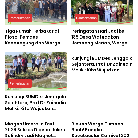
Pemerintahan
Pemerintahan
Tiga Rumah Terbakar di
Peringatan Hari Jadi ke-
Ploso, Pemdes
185 Desa Watudakon
Kebonagung dan Warga
Jombang Meriah, Warga
Bisnis
Langsung Bergerak Bantu
Tumpek Blek Padati
Korban
Karnaval Budaya
Kunjungi BUMDes Jenggolo
Sejahtera, Prof Dr Zainudin
Maliki: Kita Wujudkan
Kemandirian Ekonomi
dengan Potensi Desa
Pemerintahan
Kunjungi BUMDes Jenggolo
Sejahtera, Prof Dr Zainudin
Maliki: Kita Wujudkan
Pemerintahan
Pemerintahan
Kemandirian Ekonomi
dengan Potensi Desa
Miagan Umbrella Fest
Ribuan Warga Tumpah
2026 Sukses Digelar, Niken
Ruah! Bongkot
Salindry Jadi Magnet
Spectacular Carnival 2026