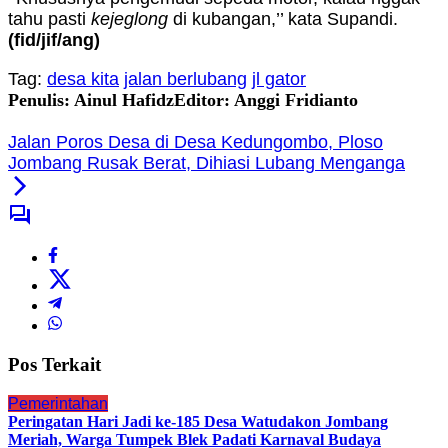
tahu pasti
kejeglong
di kubangan,’’ kata Supandi.
(fid/jif/ang)
Tag:
desa kita
jalan berlubang
jl gator
Penulis: Ainul Hafidz
Editor: Anggi Fridianto
Jalan Poros Desa di Desa Kedungombo, Ploso
Jombang Rusak Berat, Dihiasi Lubang Menganga
Pos Terkait
Pemerintahan
Peringatan Hari Jadi ke-185 Desa Watudakon Jombang
Meriah, Warga Tumpek Blek Padati Karnaval Budaya