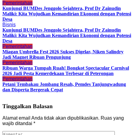
Pemerintahan
Kunjungi BUMDes Jenggolo Sejahtera, Prof Dr Zainudin
Maliki: Kita Wujudkan Kemandirian Ekonomi dengan Potensi
Desa
Bisnis
Kunjungi BUMDes Jenggolo Sejahtera, Prof Dr Zainudin
Maliki: Kita Wujudkan Kemandirian Ekonomi dengan Potensi
Desa
Pemerintahan
Miagan Umbrella Fest 2026 Sukses Digelar, Niken Salindry
Jadi Magnet Ribuan Pengunjung
Pemerintahan
Ribuan Warga Tumpah Ruah! Bongkot Spectacular Carnival
2026 Jadi Pesta Kemerdekaan Terbesar di Peterongan
Pemerintahan
Petani Tembakau Jombang Resah, Pemdes Tanjungwadung
dan Disperta Bergerak Cepat
Tinggalkan Balasan
Alamat email Anda tidak akan dipublikasikan.
Ruas yang
wajib ditandai
*