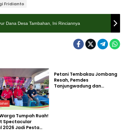
gi Fridianto
yur Dana Desa Tambahan, Ini Rinciannya
Pemerintahan
Petani Tembakau Jombang
Resah, Pemdes
Tanjungwadung dan
Disperta Bergerak Cepat
tahan
 Warga Tumpah Ruah!
t Spectacular
l 2026 Jadi Pesta
tahan
Pemerintahan
ekaan Terbesar di