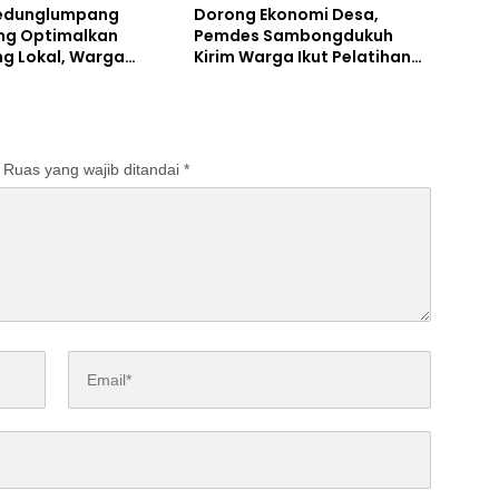
ngan
edunglumpang
Dorong Ekonomi Desa,
g Optimalkan
Pemdes Sambongdukuh
ng Lokal, Warga
Kirim Warga Ikut Pelatihan
 Produksi Tepung
UMKM Program WUB
Jombang
Ruas yang wajib ditandai
*