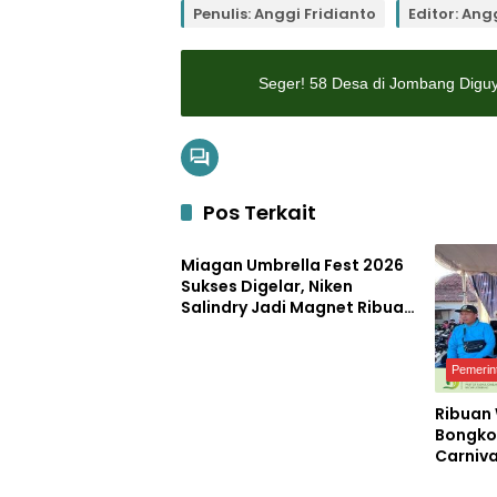
Penulis: Anggi Fridianto
Editor: Ang
Seger! 58 Desa di Jombang Digu
Pos Terkait
Pemerintahan
Miagan Umbrella Fest 2026
Sukses Digelar, Niken
Salindry Jadi Magnet Ribuan
Pengunjung
Pemerin
Ribuan
Bongko
Carniva
Pemerintahan
Pemerin
Kemerd