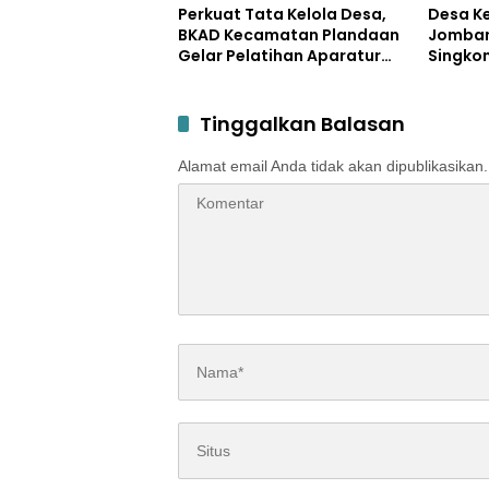
Petero
Perkuat Tata Kelola Desa,
Desa K
BKAD Kecamatan Plandaan
Jomban
Gelar Pelatihan Aparatur
Singko
Pemdes
Diajari
Mocaf
Tinggalkan Balasan
Alamat email Anda tidak akan dipublikasikan.