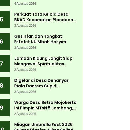
Tanjungwadung dan Disperta
4 Agustus 2026
Bergerak Cepat
Perkuat Tata Kelola Desa,
5
BKAD Kecamatan Plandaan
Gelar Pelatihan Aparatur
3 Agustus 2026
Pemdes
Gus Irfan dan Tongkat
6
Estafet NU Mbah Hasyim
3 Agustus 2026
Jamaah Kidung Langit Siap
7
Mengawal Spiritualitas
Muktamar NU
2 Agustus 2026
Digelar di Desa Denanyar,
8
Piala Danrem Cup di
Jombang Fokus Cetak Bibit
2 Agustus 2026
Atlet Menembak Berprestasi
Warga Desa Betro Mojokerto
9
Ini Pimpin MTsN 5 Jombang,
Kembali Mengabdi di
2 Agustus 2026
Almamater
Miagan Umbrella Fest 2026
10