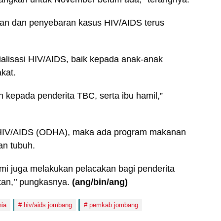
an dan penyebaran kasus HIV/AIDS terus
alisasi HIV/AIDS, baik kepada anak-anak
kat.
n kepada penderita TBC, serta ibu hamil,”
n HIV/AIDS (ODHA), maka ada program makanan
an tubuh.
 kami juga melakukan pelacakan bagi penderita
an,’’ pungkasnya.
(ang/bin/ang)
nia
hiv/aids jombang
pemkab jombang