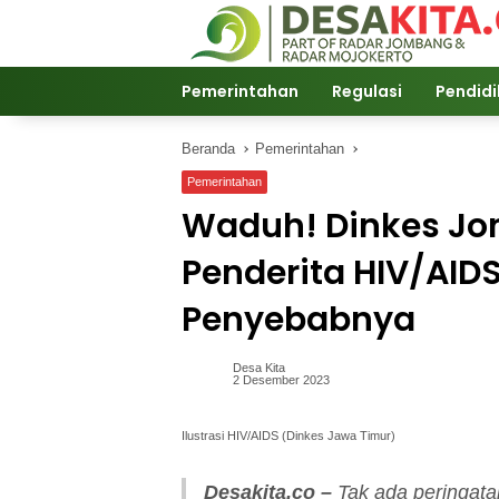
Langsung
ke
konten
Pemerintahan
Regulasi
Pendid
Beranda
Pemerintahan
Pemerintahan
Waduh! Dinkes J
Penderita HIV/AIDS
Penyebabnya
Desa Kita
2 Desember 2023
Ilustrasi HIV/AIDS (Dinkes Jawa Timur)
Desakita.co –
Tak ada peringat