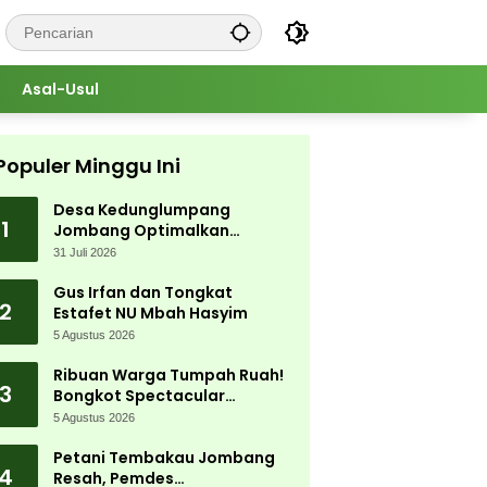
Asal-Usul
Populer Minggu Ini
Desa Kedunglumpang
1
Jombang Optimalkan
Singkong Lokal, Warga Diajari
31 Juli 2026
Produksi Tepung Mocaf
Gus Irfan dan Tongkat
2
Estafet NU Mbah Hasyim
5 Agustus 2026
Ribuan Warga Tumpah Ruah!
3
Bongkot Spectacular
Carnival 2026 Jadi Pesta
5 Agustus 2026
Kemerdekaan Terbesar di
Peterongan
Petani Tembakau Jombang
4
Resah, Pemdes