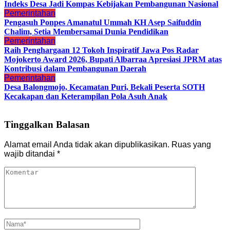
Indeks Desa Jadi Kompas Kebijakan Pembangunan Nasional
Pemerintahan
Pengasuh Ponpes Amanatul Ummah KH Asep Saifuddin
Chalim, Setia Membersamai Dunia Pendidikan
Pemerintahan
Raih Penghargaan 12 Tokoh Inspiratif Jawa Pos Radar
Mojokerto Award 2026, Bupati Albarraa Apresiasi JPRM atas
Kontribusi dalam Pembangunan Daerah
Pemerintahan
Desa Balongmojo, Kecamatan Puri, Bekali Peserta SOTH
Kecakapan dan Keterampilan Pola Asuh Anak
Tinggalkan Balasan
Alamat email Anda tidak akan dipublikasikan.
Ruas yang
wajib ditandai
*