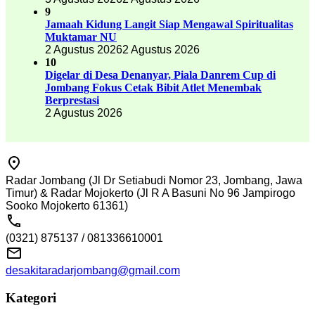
9
Jamaah Kidung Langit Siap Mengawal Spiritualitas
Muktamar NU
2 Agustus 2026
2 Agustus 2026
10
Digelar di Desa Denanyar, Piala Danrem Cup di
Jombang Fokus Cetak Bibit Atlet Menembak
Berprestasi
2 Agustus 2026
Radar Jombang (Jl Dr Setiabudi Nomor 23, Jombang, Jawa
Timur) & Radar Mojokerto (Jl R A Basuni No 96 Jampirogo
Sooko Mojokerto 61361)
(0321) 875137 / 081336610001
desakitaradarjombang@gmail.com
Kategori