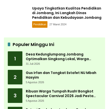
Upaya Tingkatkan Kualitas Pendidikan
di Jombang, Ini Langkah Dinas
Pendidikan dan Kebudayaan Jombang
Pendidikan
27 Maret 2024
Populer Minggu Ini
Desa Kedunglumpang Jombang
1
Optimalkan Singkong Lokal, Warga
Diajari Produksi Tepung Mocaf
31 Juli 2026
Gus Irfan dan Tongkat Estafet NU Mbah
2
Hasyim
5 Agustus 2026
Ribuan Warga Tumpah Ruah! Bongkot
3
Spectacular Carnival 2026 Jadi Pesta
Kemerdekaan Terbesar di Peterongan
5 Agustus 2026