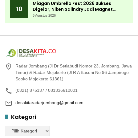
Miagan Umbrella Fest 2026 Sukses
10
Digelar, Niken Salindry Jadi Magnet
Ribuan Pengunjung
6 Agustus 2026
Radar Jombang (Jl Dr Setiabudi Nomor 23, Jombang, Jawa
Timur) & Radar Mojokerto (Jl R A Basuni No 96 Jampirogo
Sooko Mojokerto 61361)
(0321) 875137 / 081336610001
desakitaradarjombang@gmail.com
Kategori
Kategori