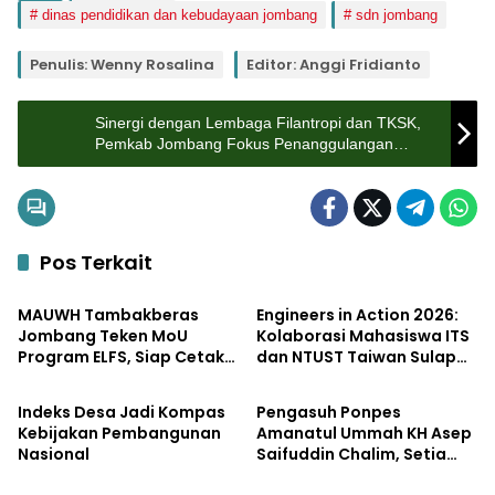
dinas pendidikan dan kebudayaan jombang
sdn jombang
Penulis: Wenny Rosalina
Editor: Anggi Fridianto
Sinergi dengan Lembaga Filantropi dan TKSK,
Pemkab Jombang Fokus Penanggulangan
Kemiskinan Ekstrem
Pos Terkait
Pendidikan
Pendidikan
MAUWH Tambakberas
Engineers in Action 2026:
Jombang Teken MoU
Kolaborasi Mahasiswa ITS
Program ELFS, Siap Cetak
dan NTUST Taiwan Sulap
Pendidikan
Pemerintahan
Siswa Berdaya Saing
Desa Kemiri Menjadi
Global
Laboratorium Inovasi
Indeks Desa Jadi Kompas
Pengasuh Ponpes
Berkelanjutan
Kebijakan Pembangunan
Amanatul Ummah KH Asep
Nasional
Saifuddin Chalim, Setia
Pemerintahan
Pemerintahan
Membersamai Dunia