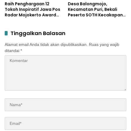
Pendidikan
Raih Penghargaan 12
Desa Balongmojo,
Tokoh Inspiratif Jawa Pos
Kecamatan Puri, Bekali
Radar Mojokerto Award
Peserta SOTH Kecakapan
2026, Bupati Albarraa
dan Keterampilan Pola
Apresiasi JPRM atas
Asuh Anak
Kontribusi dalam
Tinggalkan Balasan
Pembangunan Daerah
Alamat email Anda tidak akan dipublikasikan.
Ruas yang wajib
ditandai
*