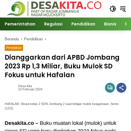
Langsung
ke
konten
Pemerintahan
Regulasi
Pendidikan
Bisnis
Po
Beranda
Pendidikan
Pendidikan
Dianggarkan dari APBD Jombang
2023 Rp 1,3 Miliar, Buku Mulok SD
Fokus untuk Hafalan
Desa Kita
13 Februari 2024
HAFALAN: Siswa kelas 2 SDN Jombang 2 saat belajar mulok keagamaan, Senin
(12/2).
Desakita.co –
Buku muatan lokal (mulok) untuk