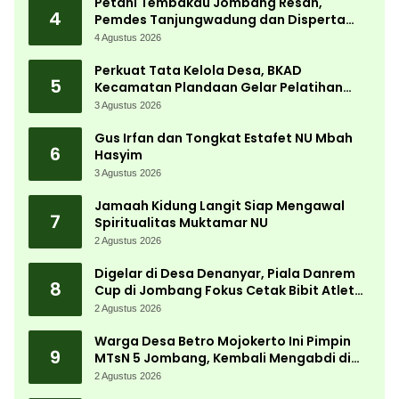
Petani Tembakau Jombang Resah,
4
Pemdes Tanjungwadung dan Disperta
Bergerak Cepat
4 Agustus 2026
Perkuat Tata Kelola Desa, BKAD
5
Kecamatan Plandaan Gelar Pelatihan
Aparatur Pemdes
3 Agustus 2026
Gus Irfan dan Tongkat Estafet NU Mbah
6
Hasyim
3 Agustus 2026
Jamaah Kidung Langit Siap Mengawal
7
Spiritualitas Muktamar NU
2 Agustus 2026
Digelar di Desa Denanyar, Piala Danrem
8
Cup di Jombang Fokus Cetak Bibit Atlet
Menembak Berprestasi
2 Agustus 2026
Warga Desa Betro Mojokerto Ini Pimpin
9
MTsN 5 Jombang, Kembali Mengabdi di
Almamater
2 Agustus 2026