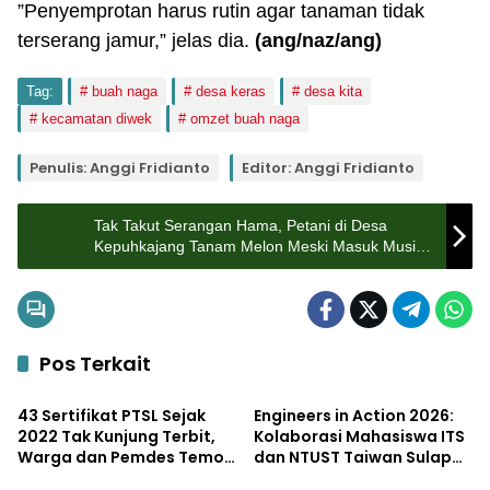
”Penyemprotan harus rutin agar tanaman tidak
terserang jamur,” jelas dia.
(ang/naz/ang)
Tag:
buah naga
desa keras
desa kita
kecamatan diwek
omzet buah naga
Penulis: Anggi Fridianto
Editor: Anggi Fridianto
Tak Takut Serangan Hama, Petani di Desa
Kepuhkajang Tanam Melon Meski Masuk Musim
Hujan
Pos Terkait
Pemerintahan
Pendidikan
43 Sertifikat PTSL Sejak
Engineers in Action 2026:
2022 Tak Kunjung Terbit,
Kolaborasi Mahasiswa ITS
Warga dan Pemdes Temon
dan NTUST Taiwan Sulap
Potensi
Lifestyle
Luruk Kantor BPN
Desa Kemiri Menjadi