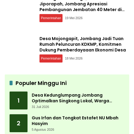
Jiporapah, Jombang Apresiasi
Pembangunan Jembatan 40 Meter di
Kedungdendeng
Pemerintahan
19 Mei 2026
Desa Mojongapit, Jombang Jadi Tuan
Rumah Peluncuran KDKMP, Komitmen
Dukung Pemberdayaaan Ekonomi Desa
Pemerintahan
18 Mei 2026
Populer Minggu Ini
Desa Kedunglumpang Jombang
1
Optimalkan Singkong Lokal, Warga
Diajari Produksi Tepung Mocaf
31 Juli 2026
Gus Irfan dan Tongkat Estafet NU Mbah
2
Hasyim
5 Agustus 2026