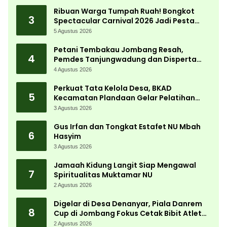
Ribuan Warga Tumpah Ruah! Bongkot
3
Spectacular Carnival 2026 Jadi Pesta
Kemerdekaan Terbesar di Peterongan
5 Agustus 2026
Petani Tembakau Jombang Resah,
4
Pemdes Tanjungwadung dan Disperta
Bergerak Cepat
4 Agustus 2026
Perkuat Tata Kelola Desa, BKAD
5
Kecamatan Plandaan Gelar Pelatihan
Aparatur Pemdes
3 Agustus 2026
Gus Irfan dan Tongkat Estafet NU Mbah
6
Hasyim
3 Agustus 2026
Jamaah Kidung Langit Siap Mengawal
7
Spiritualitas Muktamar NU
2 Agustus 2026
Digelar di Desa Denanyar, Piala Danrem
8
Cup di Jombang Fokus Cetak Bibit Atlet
Menembak Berprestasi
2 Agustus 2026