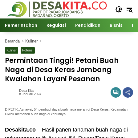
Langsung
ke
konten
Pemerintahan
Regulasi
Pendidikan
Bisnis
Po
Beranda
Kuliner
Kuliner
Potensi
Permintaan Tinggi! Petani Buah
Naga di Desa Keras Jombang
Kwalahan Layani Pesanan
Desa Kita
8 Januari 2024
DIPETIK: Asnawai, 54 pembudi daya buah naga merah di Desa Keras, Kecamatan
Diwek memanen buah naga di kebunnya.
Desakita.co –
Hasil panen tanaman buah naga di