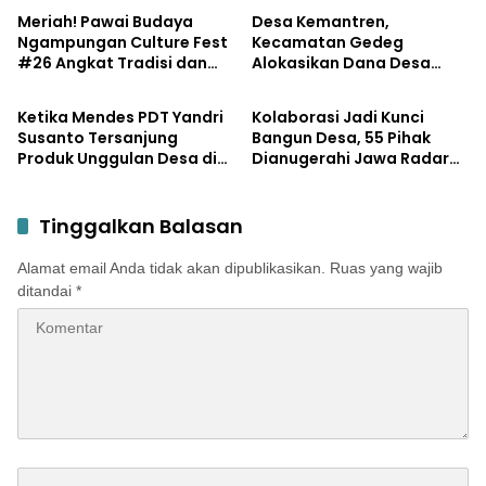
Mojokerto
Laboratorium Inovasi
Meriah! Pawai Budaya
Desa Kemantren,
Berkelanjutan
Ngampungan Culture Fest
Kecamatan Gedeg
#26 Angkat Tradisi dan
Alokasikan Dana Desa
Lifestyle
Pemerintahan
Potensi Desa
untuk Tanggulangi
Stunting
Ketika Mendes PDT Yandri
Kolaborasi Jadi Kunci
Susanto Tersanjung
Bangun Desa, 55 Pihak
Produk Unggulan Desa di
Dianugerahi Jawa Radar
Mojokerto, Tantang Ekspor
Mojokerto Award 2026
ke 49 Negara Jaringan
Kemendes
Tinggalkan Balasan
Alamat email Anda tidak akan dipublikasikan.
Ruas yang wajib
ditandai
*