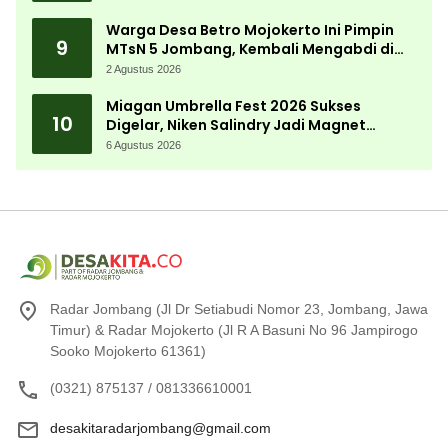
Warga Desa Betro Mojokerto Ini Pimpin
9
MTsN 5 Jombang, Kembali Mengabdi di
Almamater
2 Agustus 2026
Miagan Umbrella Fest 2026 Sukses
10
Digelar, Niken Salindry Jadi Magnet
Ribuan Pengunjung
6 Agustus 2026
Radar Jombang (Jl Dr Setiabudi Nomor 23, Jombang, Jawa
Timur) & Radar Mojokerto (Jl R A Basuni No 96 Jampirogo
Sooko Mojokerto 61361)
(0321) 875137 / 081336610001
desakitaradarjombang@gmail.com