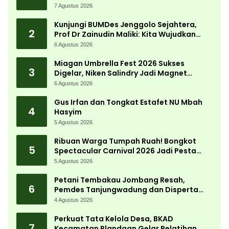
Lewat Kajian Akademik
7 Agustus 2026
Kunjungi BUMDes Jenggolo Sejahtera,
2
Prof Dr Zainudin Maliki: Kita Wujudkan
Kemandirian Ekonomi dengan Potensi
6 Agustus 2026
Desa
Miagan Umbrella Fest 2026 Sukses
3
Digelar, Niken Salindry Jadi Magnet
Ribuan Pengunjung
6 Agustus 2026
Gus Irfan dan Tongkat Estafet NU Mbah
4
Hasyim
5 Agustus 2026
Ribuan Warga Tumpah Ruah! Bongkot
5
Spectacular Carnival 2026 Jadi Pesta
Kemerdekaan Terbesar di Peterongan
5 Agustus 2026
Petani Tembakau Jombang Resah,
6
Pemdes Tanjungwadung dan Disperta
Bergerak Cepat
4 Agustus 2026
Perkuat Tata Kelola Desa, BKAD
7
Kecamatan Plandaan Gelar Pelatihan