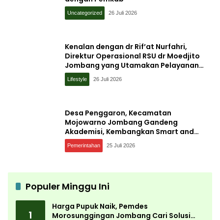
Uncategorized
26 Juli 2026
Kenalan dengan dr Rif’at Nurfahri,
Direktur Operasional RSU dr Moedjito
Jombang yang Utamakan Pelayanan
Ilmiah
Lifestyle
26 Juli 2026
Desa Penggaron, Kecamatan
Mojowarno Jombang Gandeng
Akademisi, Kembangkan Smart and
Sustainable Village, Ini Tujuannya
Pemerintahan
25 Juli 2026
Populer Minggu Ini
Harga Pupuk Naik, Pemdes
1
Morosunggingan Jombang Cari Solusi