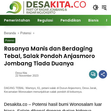
Langsung
ke
konten
Pemerintahan
Regulasi
Pendidikan
Bisnis
Po
Beranda
Potensi
Potensi
Rasanya Manis dan Berdaging
Tebal, Salak Pondoh Anjasmoro
Jombang Tiada Duanya
Desa Kita
22 November 2023
DAGING TEBAL: Wartoyo, 61, petani salak di Dusun Anjasmoro, Desa Jarak,
Kecamatan Wonosalam menunjukkan salak pondoh di kebunnya.
Desakita.co – Potensi hasil bumi Wonosalam luar