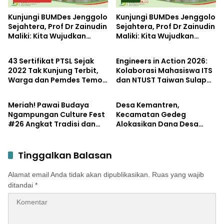
Kunjungi BUMDes Jenggolo
Kunjungi BUMDes Jenggolo
Sejahtera, Prof Dr Zainudin
Sejahtera, Prof Dr Zainudin
Maliki: Kita Wujudkan
Maliki: Kita Wujudkan
Pemerintahan
Pendidikan
Kemandirian Ekonomi
Kemandirian Ekonomi
dengan Potensi Desa
dengan Potensi Desa
43 Sertifikat PTSL Sejak
Engineers in Action 2026:
2022 Tak Kunjung Terbit,
Kolaborasi Mahasiswa ITS
Warga dan Pemdes Temon
dan NTUST Taiwan Sulap
Potensi
Lifestyle
Luruk Kantor BPN
Desa Kemiri Menjadi
Mojokerto
Laboratorium Inovasi
Meriah! Pawai Budaya
Desa Kemantren,
Berkelanjutan
Ngampungan Culture Fest
Kecamatan Gedeg
#26 Angkat Tradisi dan
Alokasikan Dana Desa
Potensi Desa
untuk Tanggulangi
Stunting
Tinggalkan Balasan
Alamat email Anda tidak akan dipublikasikan.
Ruas yang wajib
ditandai
*