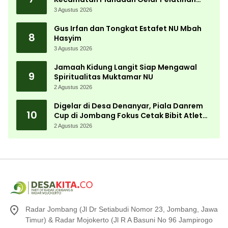
Aparatur Pemdes
3 Agustus 2026
Gus Irfan dan Tongkat Estafet NU Mbah
8
Hasyim
3 Agustus 2026
Jamaah Kidung Langit Siap Mengawal
9
Spiritualitas Muktamar NU
2 Agustus 2026
Digelar di Desa Denanyar, Piala Danrem
10
Cup di Jombang Fokus Cetak Bibit Atlet
Menembak Berprestasi
2 Agustus 2026
Radar Jombang (Jl Dr Setiabudi Nomor 23, Jombang, Jawa
Timur) & Radar Mojokerto (Jl R A Basuni No 96 Jampirogo