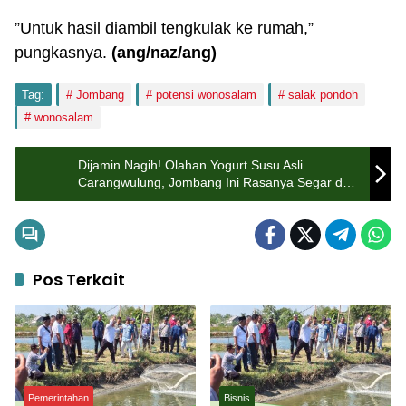
”Untuk hasil diambil tengkulak ke rumah,”
pungkasnya.
(ang/naz/ang)
Tag:
Jombang
potensi wonosalam
salak pondoh
wonosalam
Dijamin Nagih! Olahan Yogurt Susu Asli
Carangwulung, Jombang Ini Rasanya Segar dan
Nikmat
Pos Terkait
Pemerintahan
Bisnis