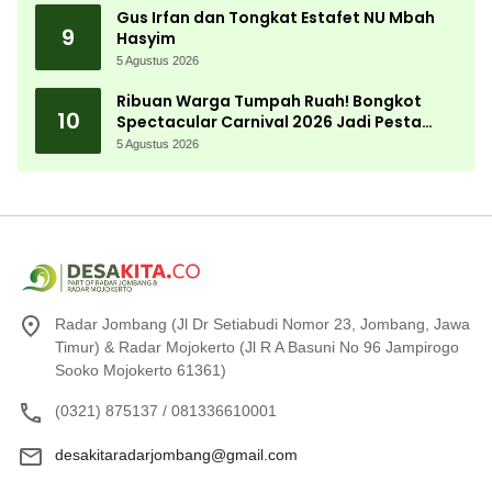
Gus Irfan dan Tongkat Estafet NU Mbah
9
Hasyim
5 Agustus 2026
Ribuan Warga Tumpah Ruah! Bongkot
10
Spectacular Carnival 2026 Jadi Pesta
Kemerdekaan Terbesar di Peterongan
5 Agustus 2026
Radar Jombang (Jl Dr Setiabudi Nomor 23, Jombang, Jawa
Timur) & Radar Mojokerto (Jl R A Basuni No 96 Jampirogo
Sooko Mojokerto 61361)
(0321) 875137 / 081336610001
desakitaradarjombang@gmail.com