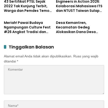
43 Sertifikat PTSL Sejak
Engineers in Action 2026:
2022 Tak Kunjung Terbit,
Kolaborasi Mahasiswa ITS
Warga dan Pemdes Temon
dan NTUST Taiwan Sulap
Potensi
Lifestyle
Luruk Kantor BPN
Desa Kemiri Menjadi
Mojokerto
Laboratorium Inovasi
Meriah! Pawai Budaya
Desa Kemantren,
Berkelanjutan
Ngampungan Culture Fest
Kecamatan Gedeg
#26 Angkat Tradisi dan
Alokasikan Dana Desa
Potensi Desa
untuk Tanggulangi
Stunting
Tinggalkan Balasan
Alamat email Anda tidak akan dipublikasikan.
Ruas yang wajib
ditandai
*