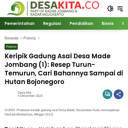
Langsung
ke
konten
Pemerintahan
Regulasi
Pendidikan
Bisnis
Po
Beranda
Potensi
Potensi
Keripik Gadung Asal Desa Made
Jombang (1): Resep Turun-
Temurun, Cari Bahannya Sampai di
Hutan Bojonegoro
Desa Kita
4 Desember 2023
GURIH: Produsen keripik gadung asal Desa Made, Kecamatan Kudu menunjukkan
hasil pembuatannya, Minggu (3/12).