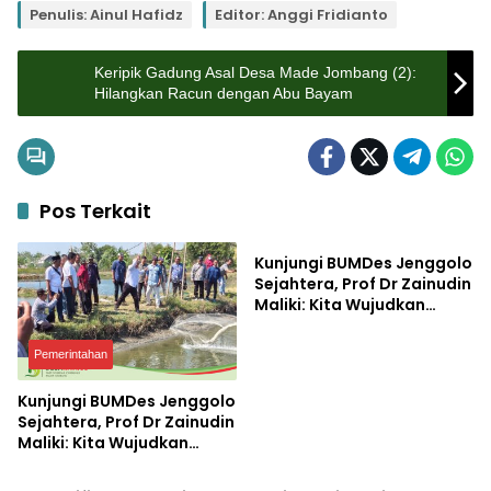
Penulis: Ainul Hafidz
Editor: Anggi Fridianto
Keripik Gadung Asal Desa Made Jombang (2):
Hilangkan Racun dengan Abu Bayam
Pos Terkait
Bisnis
Kunjungi BUMDes Jenggolo
Sejahtera, Prof Dr Zainudin
Maliki: Kita Wujudkan
Kemandirian Ekonomi
dengan Potensi Desa
Pemerintahan
Kunjungi BUMDes Jenggolo
Sejahtera, Prof Dr Zainudin
Maliki: Kita Wujudkan
Pemerintahan
Pendidikan
Kemandirian Ekonomi
dengan Potensi Desa