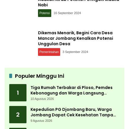
Nabi
Potensi
16 September 2024
Dikemas Menarik, Begini Cara Desa
Mancar Jombang Kenalkan Potensi
Unggulan Desa
Pemerintahan
3 September 2024
Populer Minggu Ini
Tiga Rumah Terbakar di Ploso, Pemdes
1
Kebonagung dan Warga Langsung
Bergerak Bantu Korban
10 Agustus 2026
Kepedulian PG Djombang Baru, Warga
2
Jombang Dapat Cek Kesehatan Tanpa
Biaya
9 Agustus 2026