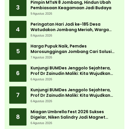
Pimpin MTsN 8 Jombang, Hindun Ubah
3
Pembiasaan Keagamaan Jadi Budaya
9 Agustus 2026
Peringatan Hari Jadi ke-185 Desa
4
Watudakon Jombang Meriah, Warga
Tumpek Blek Padati Karnaval Budaya
8 Agustus 2026
Harga Pupuk Naik, Pemdes
5
Morosunggingan Jombang Cari Solusi
Lewat Kajian Akademik
7 Agustus 2026
Kunjungi BUMDes Jenggolo Sejahtera,
6
Prof Dr Zainudin Maliki: Kita Wujudkan
Kemandirian Ekonomi dengan Potensi
6 Agustus 2026
Desa
Kunjungi BUMDes Jenggolo Sejahtera,
7
Prof Dr Zainudin Maliki: Kita Wujudkan
Kemandirian Ekonomi dengan Potensi
6 Agustus 2026
Desa
Miagan Umbrella Fest 2026 Sukses
8
Digelar, Niken Salindry Jadi Magnet
Ribuan Pengunjung
6 Agustus 2026