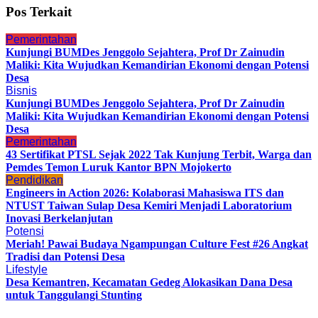
Pos Terkait
Pemerintahan
Kunjungi BUMDes Jenggolo Sejahtera, Prof Dr Zainudin
Maliki: Kita Wujudkan Kemandirian Ekonomi dengan Potensi
Desa
Bisnis
Kunjungi BUMDes Jenggolo Sejahtera, Prof Dr Zainudin
Maliki: Kita Wujudkan Kemandirian Ekonomi dengan Potensi
Desa
Pemerintahan
43 Sertifikat PTSL Sejak 2022 Tak Kunjung Terbit, Warga dan
Pemdes Temon Luruk Kantor BPN Mojokerto
Pendidikan
Engineers in Action 2026: Kolaborasi Mahasiswa ITS dan
NTUST Taiwan Sulap Desa Kemiri Menjadi Laboratorium
Inovasi Berkelanjutan
Potensi
Meriah! Pawai Budaya Ngampungan Culture Fest #26 Angkat
Tradisi dan Potensi Desa
Lifestyle
Desa Kemantren, Kecamatan Gedeg Alokasikan Dana Desa
untuk Tanggulangi Stunting