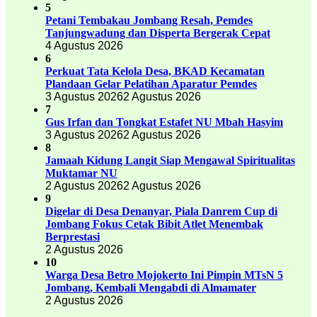
5
Petani Tembakau Jombang Resah, Pemdes
Tanjungwadung dan Disperta Bergerak Cepat
4 Agustus 2026
6
Perkuat Tata Kelola Desa, BKAD Kecamatan
Plandaan Gelar Pelatihan Aparatur Pemdes
3 Agustus 2026
2 Agustus 2026
7
Gus Irfan dan Tongkat Estafet NU Mbah Hasyim
3 Agustus 2026
2 Agustus 2026
8
Jamaah Kidung Langit Siap Mengawal Spiritualitas
Muktamar NU
2 Agustus 2026
2 Agustus 2026
9
Digelar di Desa Denanyar, Piala Danrem Cup di
Jombang Fokus Cetak Bibit Atlet Menembak
Berprestasi
2 Agustus 2026
10
Warga Desa Betro Mojokerto Ini Pimpin MTsN 5
Jombang, Kembali Mengabdi di Almamater
2 Agustus 2026