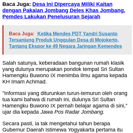
Baca Juga:
Desa Ini Dipercaya Miliki Kaitan
dengan Pakaian Jombang Deles Khas Jombang,
Pemdes Lakukan Penelusuran Sejarah
Baca Juga:
Ketika Mendes PDT Yandri Susanto
Tersanjung Produk Unggulan Desa di Mojokerto,
Tantang Ekspor ke 49 Negara Jaringan Kemendes
Salah satunya, keberadaan bangunan rumah klasik
yang dulunya merupakan pondok tempat Sri Sultan
Hamengku Buwono IX menimba ilmu agama kepada
KH Imam Achmad.
”Informasi yang diturunkan turun-temurun oleh orang
tua kami bahwa di rumah ini, dulunya Sri Sultan
Hamengku Buwono IX pernah belajar agama di sini,”
ujar dia kepada
Jawa Pos Radar Jombang.
Secara pasti, ia tak mengetahui tahun berapa
Gubernur Daerah Istimewa Yogyakarta pertama itu