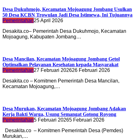
Desa Dukuhmojo, Kecamatan Mojoagung Jombang Usulkan
50 Desa KCBN Trowulan Jadi Desa Istimewa, Ini Tujuannya
Pemerintahan
25 April 2026
Desakita.co– Pemerintah Desa Dukuhmojo, Kecamatan
Mojoagung, Kabupaten Jombang…
Desa Mancilan, Kecamatan Mojoagung Jombang Getol
Optimalkan Pelayanan Kesehatan kepada Masyarakat
Pemerintahan
27 Februari 2026
26 Februari 2026
Desakita.co – Komitmen Pemerintah Desa Mancilan,
Kecamatan Mojoagung,…
Desa Murukan, Kecamatan Mojoagung Jombang Adakan
Kerja Bakti Warga, Usung Semangat Gotong Royong
Pemerintahan
5 Februari 2026
5 Februari 2026
Desakita.co – Komitmen Pemerintah Desa (Pemdes)
Murukan,…