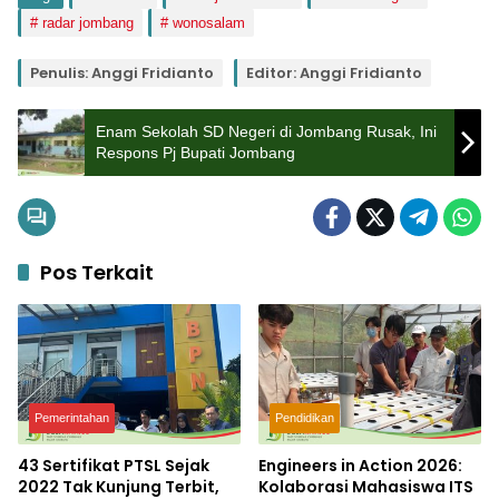
radar jombang
wonosalam
Penulis: Anggi Fridianto
Editor: Anggi Fridianto
Enam Sekolah SD Negeri di Jombang Rusak, Ini
Respons Pj Bupati Jombang
Pos Terkait
Pemerintahan
Pendidikan
43 Sertifikat PTSL Sejak
Engineers in Action 2026:
2022 Tak Kunjung Terbit,
Kolaborasi Mahasiswa ITS