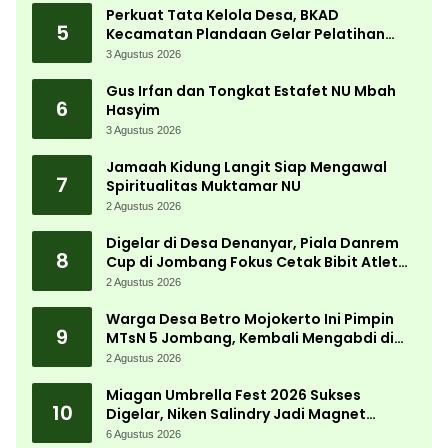
Perkuat Tata Kelola Desa, BKAD
5
Kecamatan Plandaan Gelar Pelatihan
Aparatur Pemdes
3 Agustus 2026
Gus Irfan dan Tongkat Estafet NU Mbah
6
Hasyim
3 Agustus 2026
Jamaah Kidung Langit Siap Mengawal
7
Spiritualitas Muktamar NU
2 Agustus 2026
Digelar di Desa Denanyar, Piala Danrem
8
Cup di Jombang Fokus Cetak Bibit Atlet
Menembak Berprestasi
2 Agustus 2026
Warga Desa Betro Mojokerto Ini Pimpin
9
MTsN 5 Jombang, Kembali Mengabdi di
Almamater
2 Agustus 2026
Miagan Umbrella Fest 2026 Sukses
10
Digelar, Niken Salindry Jadi Magnet
Ribuan Pengunjung
6 Agustus 2026