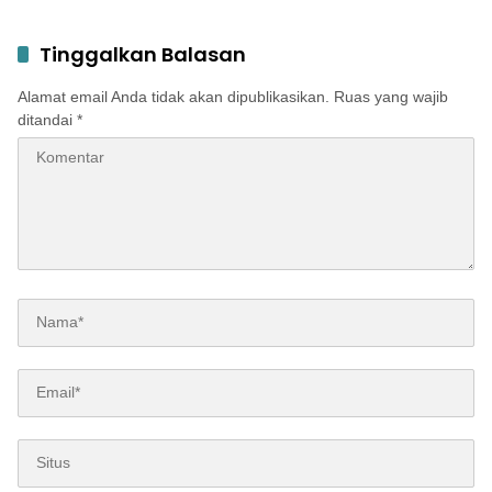
Mojokerto, Tantang Ekspor
Mojokerto Award 2026
ke 49 Negara Jaringan
Kemendes
Tinggalkan Balasan
Alamat email Anda tidak akan dipublikasikan.
Ruas yang wajib
ditandai
*