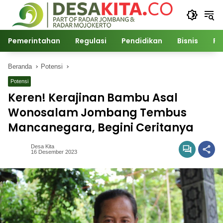
Langsung
ke
konten
Pemerintahan
Regulasi
Pendidikan
Bisnis
Po
Beranda
Potensi
Potensi
Keren! Kerajinan Bambu Asal
Wonosalam Jombang Tembus
Mancanegara, Begini Ceritanya
Desa Kita
16 Desember 2023