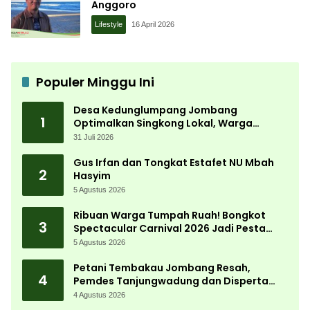
Anggoro
Lifestyle
16 April 2026
Populer Minggu Ini
Desa Kedunglumpang Jombang
1
Optimalkan Singkong Lokal, Warga
Diajari Produksi Tepung Mocaf
31 Juli 2026
Gus Irfan dan Tongkat Estafet NU Mbah
2
Hasyim
5 Agustus 2026
Ribuan Warga Tumpah Ruah! Bongkot
3
Spectacular Carnival 2026 Jadi Pesta
Kemerdekaan Terbesar di Peterongan
5 Agustus 2026
Petani Tembakau Jombang Resah,
4
Pemdes Tanjungwadung dan Disperta
Bergerak Cepat
4 Agustus 2026