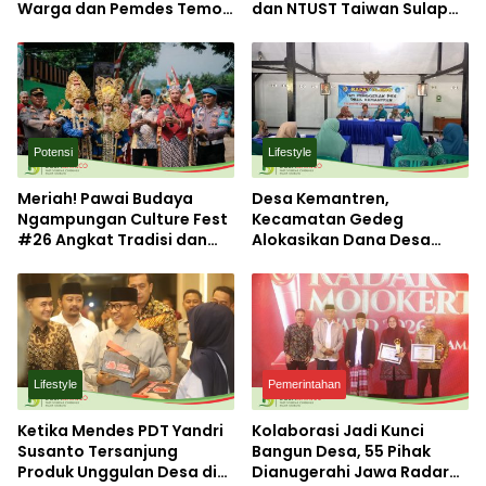
Warga dan Pemdes Temon
dan NTUST Taiwan Sulap
Luruk Kantor BPN
Desa Kemiri Menjadi
Mojokerto
Laboratorium Inovasi
Berkelanjutan
Potensi
Lifestyle
Meriah! Pawai Budaya
Desa Kemantren,
Ngampungan Culture Fest
Kecamatan Gedeg
#26 Angkat Tradisi dan
Alokasikan Dana Desa
Potensi Desa
untuk Tanggulangi
Stunting
Lifestyle
Pemerintahan
Ketika Mendes PDT Yandri
Kolaborasi Jadi Kunci
Susanto Tersanjung
Bangun Desa, 55 Pihak
Produk Unggulan Desa di
Dianugerahi Jawa Radar