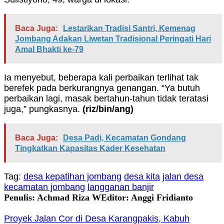
Baca Juga:
Lestarikan Tradisi Santri, Kemenag
Jombang Adakan Liwetan Tradisional Peringati Hari
Amal Bhakti ke-79
Ia menyebut, beberapa kali perbaikan terlihat tak
berefek pada berkurangnya genangan. “Ya butuh
perbaikan lagi, masak bertahun-tahun tidak teratasi
juga,” pungkasnya.
(riz/bin/ang)
Baca Juga:
Desa Padi, Kecamatan Gondang
Tingkatkan Kapasitas Kader Kesehatan
Tag:
desa kepatihan jombang
desa kita
jalan desa
kecamatan jombang
langganan banjir
Penulis: Achmad Riza W
Editor: Anggi Fridianto
Proyek Jalan Cor di Desa Karangpakis, Kabuh