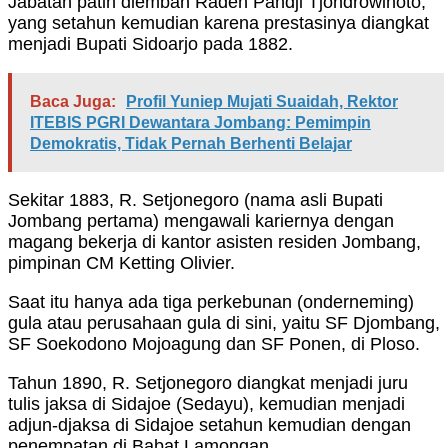
Jabatan patih diemban Raden Pandji Tjondrowinoto,
yang setahun kemudian karena prestasinya diangkat
menjadi Bupati Sidoarjo pada 1882.
Baca Juga:
Profil Yuniep Mujati Suaidah, Rektor
ITEBIS PGRI Dewantara Jombang: Pemimpin
Demokratis, Tidak Pernah Berhenti Belajar
Sekitar 1883, R. Setjonegoro (nama asli Bupati
Jombang pertama) mengawali kariernya dengan
magang bekerja di kantor asisten residen Jombang,
pimpinan CM Ketting Olivier.
Saat itu hanya ada tiga perkebunan (onderneming)
gula atau perusahaan gula di sini, yaitu SF Djombang,
SF Soekodono Mojoagung dan SF Ponen, di Ploso.
Tahun 1890, R. Setjonegoro diangkat menjadi juru
tulis jaksa di Sidajoe (Sedayu), kemudian menjadi
adjun-djaksa di Sidajoe setahun kemudian dengan
penempatan di Babat Lamongan.