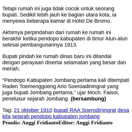
Tetapi rumah ini juga tidak cocok untuk seorang
bupati. Sedikit lebih jauh ke bagian utara kota, ia
menyewa beberapa kamar di Hotel De Bromo.
Akhirnya perpindahan dari rumah ke rumah ini
berakhir ketika pendopo kabupaten di timur Alun-alun
selesai pembangunannya 1913.
Bupati pindah ke rumah dinas baru ini ditandai
dengan perayaan disertai selamatan yang besar dan
meriah.
“Pendopo Kabupaten Jombang pertama kali ditempati
Raden Toemenggoeng Ario Soeroadiningrat yang
juga bupati Jombang pertama,” ujar Moch. Faisol,
penelusur sejarah Jombang.
(bersambung)
Tag:
21 oktober 1910
bupati RAA Soerodiningrat
desa
kita
sejarah pendopo kabupaten jombang
Penulis: Anggi Fridianto
Editor: Anggi Fridianto