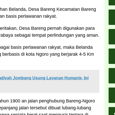
han Belanda, Desa Bareng Kecamatan Bareng
n basis perlawanan rakyat.
eritakan, Desa Bareng pernah digunakan para
rabaya sebagai tempat perlindungan yang aman.
bagai basis perlawanan rakyat, maka Belanda
berbasis di kota Ngoro yang berjarak 4-5 Km
diyah Jombang Usung Layanan Humanis, Ini
 tahun 1900 an jalan penghubung Bareng-Ngoro
sepanjang jalan tersebut dibuat lubang-lubang
awa senjata berat saat mengusir tentara di