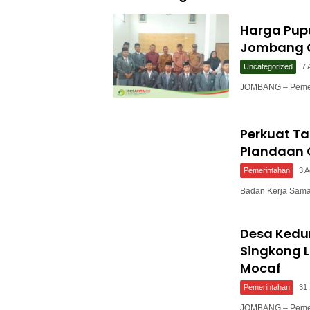
Harga Pup
Jombang C
Uncategorized
7 
JOMBANG – Pemer
Perkuat T
Plandaan 
Pemerintahan
3 
Badan Kerja Sam
Desa Ked
Singkong L
Mocaf
Pemerintahan
31 
JOMBANG – Pemer