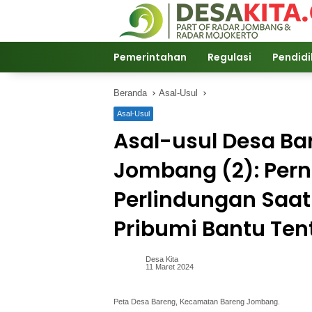
Langsung
ke
konten
Pemerintahan
Regulasi
Pendid
Beranda
Asal-Usul
Asal-Usul
Asal-usul Desa B
Jombang (2): Per
Perlindungan Saa
Pribumi Bantu Ten
Desa Kita
11 Maret 2024
Peta Desa Bareng, Kecamatan Bareng Jombang.