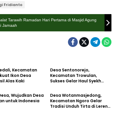
gi Fridianto
alat Tarawih Ramadan Hari Pertama di Masjid Agung
ti Jamaah
ul
Asal-Usul
edali, Kecamatan
Desa Sentonorejo,
rkuat Ikon Desa
Kecamatan Trowulan,
il Alas Kaki
Sukses Gelar Haul Syekh
ul
Asal-Usul
Djumadil Kubro, Peroleh
Dukungan Pemkab
 Desa, Wujudkan Desa
Desa Wotanmasjedong,
an untuk Indonesia
Kecamatan Ngoro Gelar
Tradisi Unduh Tirta di Lereng
Gunung Pawitra