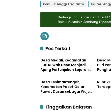
Penulis: Anggi Fridianto
Editor: Ang
Berlangsung Lancar dan Kusuk! S
Baitul Mukminin Jombang Dipada
Pos Terkait
Asal-Usul
Asal-Us
Desa Medali, Kecamatan
Desa M
Puri Ruwah Desa Menjadi
Puri Pe
Ajang Pertunjukan Sejarah
Penghas
Asal-Usul
Asal-Us
dan Budaya
Desa Kesimantengah,
Rubrik
Kecamatan Pacet Gelar
Terdep
Ruwat Dusun sebagai Wujud
Syukur melalui Doa Bersama
Tinggalkan Balasan