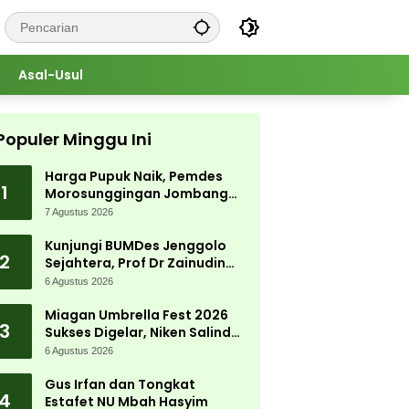
Asal-Usul
Populer Minggu Ini
Harga Pupuk Naik, Pemdes
1
Morosunggingan Jombang
Cari Solusi Lewat Kajian
7 Agustus 2026
Akademik
Kunjungi BUMDes Jenggolo
2
Sejahtera, Prof Dr Zainudin
Maliki: Kita Wujudkan
6 Agustus 2026
Kemandirian Ekonomi dengan
Potensi Desa
Miagan Umbrella Fest 2026
3
Sukses Digelar, Niken Salindry
Jadi Magnet Ribuan
6 Agustus 2026
Pengunjung
Gus Irfan dan Tongkat
4
Estafet NU Mbah Hasyim