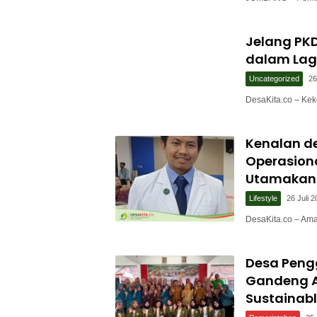
Jelang PKD
dalam Lag
Uncategorized
26
DesaKita.co – Ke
Kenalan de
Operasion
Utamakan 
Lifestyle
26 Juli 
DesaKita.co – Am
Desa Peng
Gandeng A
Sustainabl