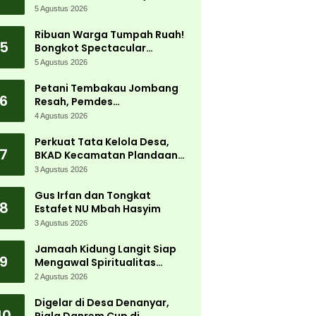
5 Agustus 2026
Ribuan Warga Tumpah Ruah!
5
Bongkot Spectacular
Carnival 2026 Jadi Pesta
5 Agustus 2026
Kemerdekaan Terbesar di
Peterongan
Petani Tembakau Jombang
6
Resah, Pemdes
Tanjungwadung dan Disperta
4 Agustus 2026
Bergerak Cepat
Perkuat Tata Kelola Desa,
7
BKAD Kecamatan Plandaan
Gelar Pelatihan Aparatur
3 Agustus 2026
Pemdes
Gus Irfan dan Tongkat
8
Estafet NU Mbah Hasyim
3 Agustus 2026
Jamaah Kidung Langit Siap
9
Mengawal Spiritualitas
Muktamar NU
2 Agustus 2026
Digelar di Desa Denanyar,
10